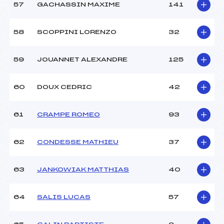
57
GACHASSIN MAXIME
141
58
SCOPPINI LORENZO
32
59
JOUANNET ALEXANDRE
125
60
DOUX CEDRIC
42
61
CRAMPE ROMEO
93
62
CONDESSE MATHIEU
37
63
JANKOWIAK MATTHIAS
40
64
SALIS LUCAS
57