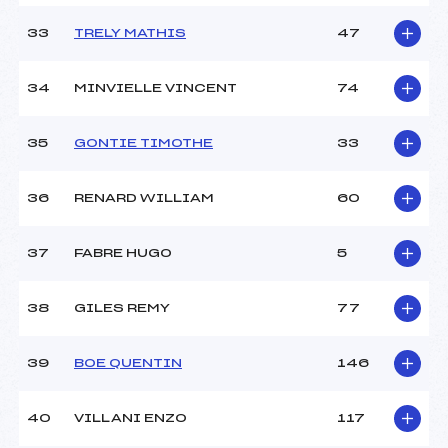
33
TRELY MATHIS
47
34
MINVIELLE VINCENT
74
35
GONTIE TIMOTHE
33
36
RENARD WILLIAM
60
37
FABRE HUGO
5
38
GILES REMY
77
39
BOE QUENTIN
146
40
VILLANI ENZO
117