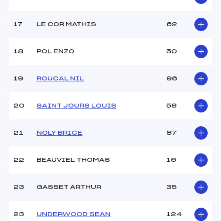
Pénalité appliquée :
178.9300
Catégorie :
Pou+Ben
17
LE COR MATHIS
62
18
POL ENZO
50
19
ROUCAL NIL
96
20
SAINT JOURS LOUIS
58
21
NOLY BRICE
87
22
BEAUVIEL THOMAS
16
23
GASSET ARTHUR
35
23
UNDERWOOD SEAN
124