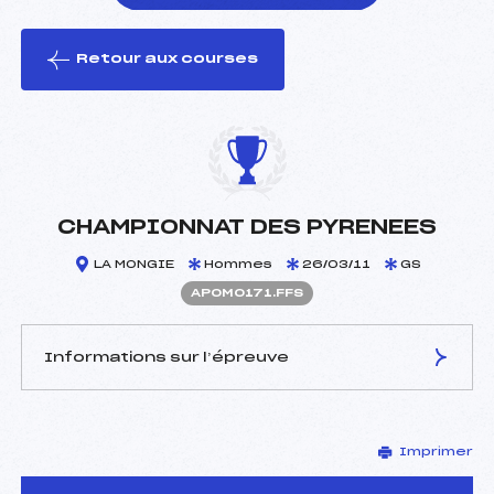
Retour aux courses
foi(s) le ski
CHAMPIONNAT DES PYRENEES
LA MONGIE
Hommes
26/03/11
GS
APOM0171.FFS
Informations sur l’épreuve
JURY DE COMPÉTITION
Imprimer
Délégué Technique :
MICHAUD JACQUES (PO)
Arbitre :
MARTREUIL SYLVAIN (PO)