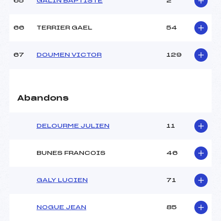
65
GALIN BAPTISTE
2
66
TERRIER GAEL
54
67
DOUMEN VICTOR
129
Abandons
DELOURME JULIEN
11
BUNES FRANCOIS
46
GALY LUCIEN
71
NOGUE JEAN
85