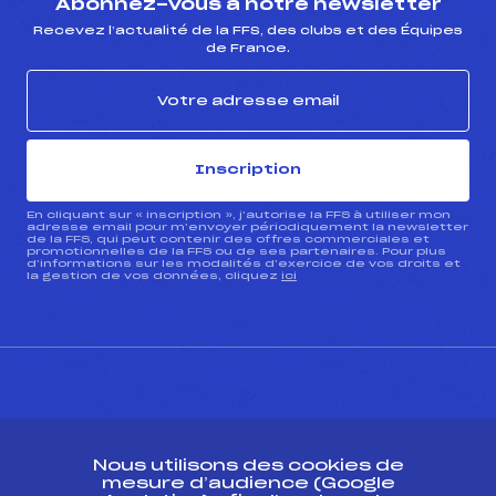
Abonnez-vous à notre newsletter
Recevez l’actualité de la FFS, des clubs et des Équipes
de France.
Inscription
En cliquant sur « inscription », j’autorise la FFS à utiliser mon
adresse email pour m’envoyer périodiquement la newsletter
de la FFS, qui peut contenir des offres commerciales et
promotionnelles de la FFS ou de ses partenaires. Pour plus
d’informations sur les modalités d’exercice de vos droits et
la gestion de vos données, cliquez
ici
CONTACT
Nous utilisons des cookies de
ESPACE PRESSE
mesure d’audience (Google