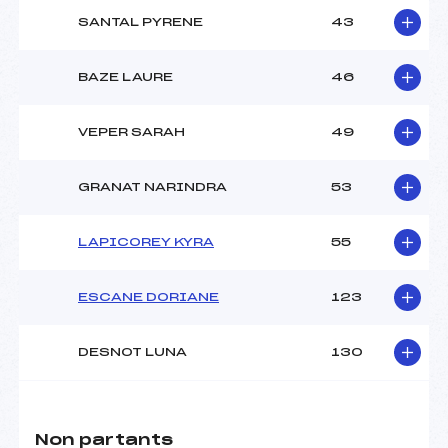
SANTAL PYRENE
43
BAZE LAURE
46
VEPER SARAH
49
GRANAT NARINDRA
53
LAPICOREY KYRA
55
ESCANE DORIANE
123
DESNOT LUNA
130
Non partants