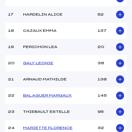
Pénalité appliquée :
175.3100
Catégorie :
Pou+Ben
17
HARDELIN ALICE
52
18
CAZAUX EMMA
137
19
PERICHON LEA
20
20
GALY LEONIE
38
21
ARNAUD MATHILDE
138
22
BALAGUER MARGAUX
145
23
THIEBAULT ESTELLE
95
24
MARIETTE FLORENCE
32