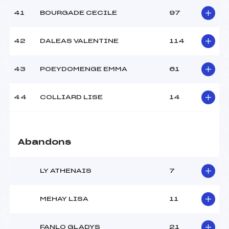
41
BOURGADE CECILE
97
42
DALEAS VALENTINE
114
43
POEYDOMENGE EMMA
61
44
COLLIARD LISE
14
Abandons
LY ATHENAIS
7
MEHAY LISA
11
FANLO GLADYS
21