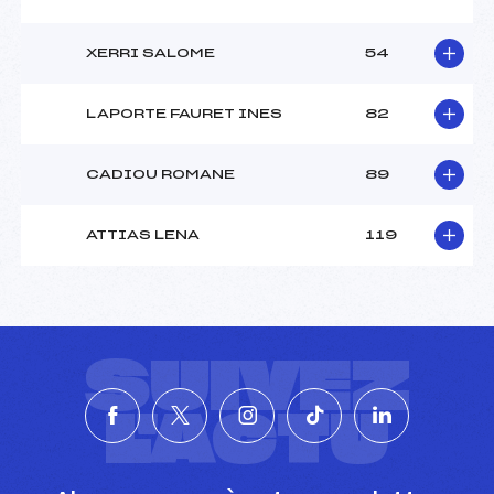
XERRI SALOME
54
LAPORTE FAURET INES
82
CADIOU ROMANE
89
ATTIAS LENA
119
SUIVEZ
L'ACTU