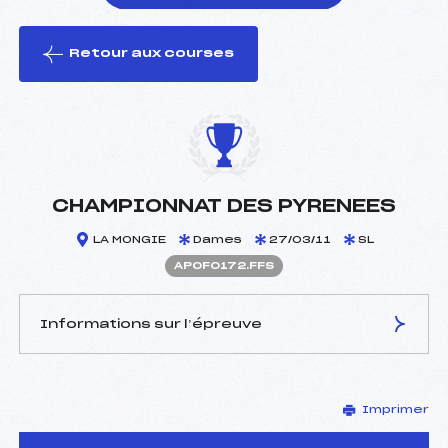
Retour aux courses
foi(s) le ski
CHAMPIONNAT DES PYRENEES
LA MONGIE
Dames
27/03/11
SL
APOF0172.FFS
Informations sur l’épreuve
JURY DE COMPÉTITION
Imprimer
Délégué Technique :
MICHAUD JACQUES (PO)
Arbitre :
MARTREUIL SYLVAIN (PO)