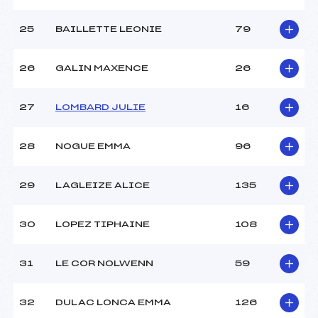
25
BAILLETTE LEONIE
79
26
GALIN MAXENCE
26
27
LOMBARD JULIE
16
28
NOGUE EMMA
96
29
LAGLEIZE ALICE
135
30
LOPEZ TIPHAINE
108
31
LE COR NOLWENN
59
32
DULAC LONCA EMMA
126