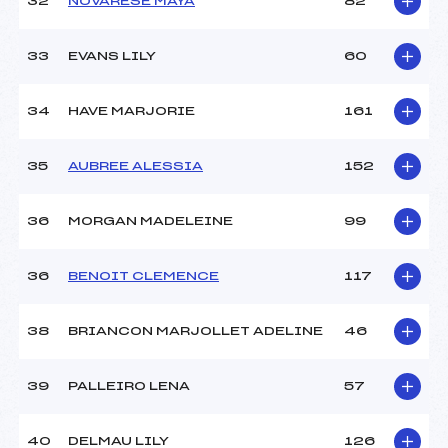
32
NOVARESE MAYA
82
33
EVANS LILY
60
34
HAVE MARJORIE
161
35
AUBREE ALESSIA
152
36
MORGAN MADELEINE
99
36
BENOIT CLEMENCE
117
38
BRIANCON MARJOLLET ADELINE
46
39
PALLEIRO LENA
57
40
DELMAU LILY
126