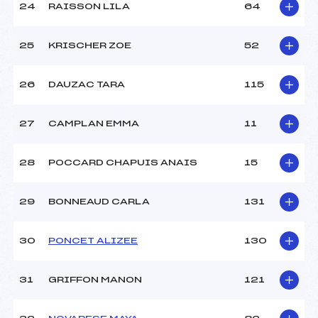
24
RAISSON LILA
64
25
KRISCHER ZOE
52
26
DAUZAC TARA
115
27
CAMPLAN EMMA
11
28
POCCARD CHAPUIS ANAIS
15
29
BONNEAUD CARLA
131
30
PONCET ALIZEE
130
31
GRIFFON MANON
121