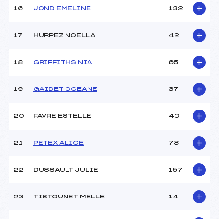
16
JOND EMELINE
132
Pénalité appliquée :
252.9500
17
HURPEZ NOELLA
42
Catégorie :
Pou
18
GRIFFITHS NIA
65
19
GAIDET OCEANE
37
20
FAVRE ESTELLE
40
21
PETEX ALICE
78
22
DUSSAULT JULIE
157
23
TISTOUNET MELLE
14