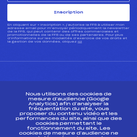
Inscription
En cliquant sur « inscription », j’autorise la FFS à utiliser mon
adresse email pour m’envoyer périodiquement la newsletter
de la FFS, qui peut contenir des offres commerciales et
promotionnelles de la FFS ou de ses partenaires. Pour plus
d’informations sur les modalités d’exercice de vos droits et
la gestion de vos données, cliquez
ici
CONTACT
Nous utilisons des cookies de
ESPACE PRESSE
mesure d’audience (Google
Analytics) afin d’analyser la
fréquentation du site, vous
Ressources
proposer du contenu vidéo et les
performances du site, ainsi que des
Pass’Neige
cookies permettant le
Projet sportif fédéral
fonctionnement du site. Les
cookies de mesure d’audience ne
Projet de performance fédéral