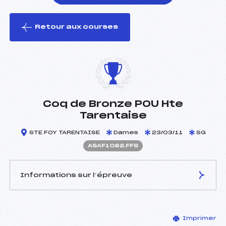
Retour aux courses
foi(s) le ski
Coq de Bronze POU Hte
Tarentaise
STE FOY TARENTAISE
Dames
23/03/11
SG
ASAF1082.FFS
Informations sur l’épreuve
JURY DE COMPÉTITION
Imprimer
Délégué Technique :
GAIDET THIBAULT (SA)