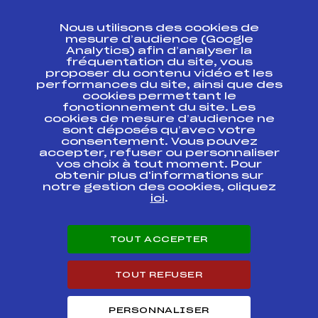
CONTACT
Nous utilisons des cookies de
ESPACE PRESSE
mesure d’audience (Google
Analytics) afin d’analyser la
fréquentation du site, vous
Ressources
proposer du contenu vidéo et les
performances du site, ainsi que des
Pass’Neige
cookies permettant le
Projet sportif fédéral
fonctionnement du site. Les
cookies de mesure d’audience ne
Projet de performance fédéral
sont déposés qu’avec votre
Antidopage
consentement. Vous pouvez
Pôle Développement, Formation, Suivi
accepter, refuser ou personnaliser
Scientifique
vos choix à tout moment. Pour
Listes ministérielles
obtenir plus d'informations sur
notre gestion des cookies, cliquez
Pôle vie de l’athlète
ici
.
Enseignement professionnel
Informatique et chronométrage
Circuits
TOUT ACCEPTER
Carrières
Développement des habiletés mentales
TOUT REFUSER
PERSONNALISER