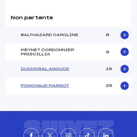
Ouvreurs A :
BESSIERE LEA (MB)
Ouvreurs B :
MATTAZZI JADE (MB)
Non partants
Ouvreurs C :
CHABOUD AYMERIC (MB)
Ouvreurs D :
PERRISSIN EDOUARD
(MB)
BALTHAZARD CAROLINE
6
Ouvreurs E :
–
Météo :
NUAGEUX
MEYNET CORDONNIER
9
Neige :
DURE
PRISCILLIA
DUCHOSAL ANOUCK
19
MANCHE 2
Nombre de portes :
–
PONCHAUD MARGOT
25
Heure de départ :
–
Traceur :
–
Ouvreurs A :
–
Ouvreurs B :
–
Ouvreurs C :
–
SUIVEZ
Ouvreurs D :
–
Ouvreurs E :
–