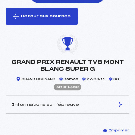
Retour aux courses
foi(s) le ski
GRAND PRIX RENAULT TV8 MONT
BLANC SUPER G
GRAND BORNAND
Dames
27/03/11
SG
AMBF1462
Informations sur l’épreuve
JURY DE COMPÉTITION
Imprimer
Délégué Technique :
DEBART JEAN LOUIS (MB)