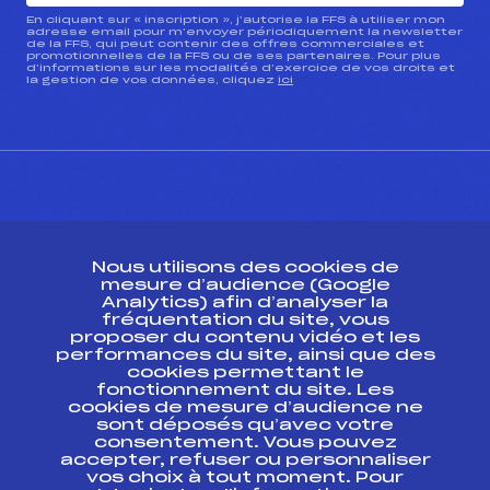
En cliquant sur « inscription », j’autorise la FFS à utiliser mon
adresse email pour m’envoyer périodiquement la newsletter
de la FFS, qui peut contenir des offres commerciales et
promotionnelles de la FFS ou de ses partenaires. Pour plus
d’informations sur les modalités d’exercice de vos droits et
la gestion de vos données, cliquez
ici
CONTACT
Nous utilisons des cookies de
ESPACE PRESSE
mesure d’audience (Google
Analytics) afin d’analyser la
fréquentation du site, vous
Ressources
proposer du contenu vidéo et les
performances du site, ainsi que des
Pass’Neige
cookies permettant le
Projet sportif fédéral
fonctionnement du site. Les
cookies de mesure d’audience ne
Projet de performance fédéral
sont déposés qu’avec votre
Antidopage
consentement. Vous pouvez
Pôle Développement, Formation, Suivi
accepter, refuser ou personnaliser
Scientifique
vos choix à tout moment. Pour