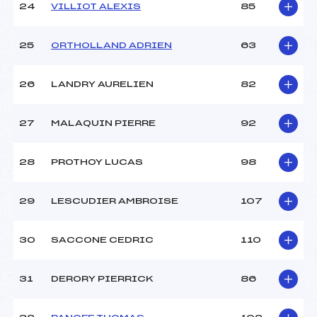
24
VILLIOT ALEXIS
85
25
ORTHOLLAND ADRIEN
63
26
LANDRY AURELIEN
82
27
MALAQUIN PIERRE
92
28
PROTHOY LUCAS
98
29
LESCUDIER AMBROISE
107
30
SACCONE CEDRIC
110
31
DERORY PIERRICK
86