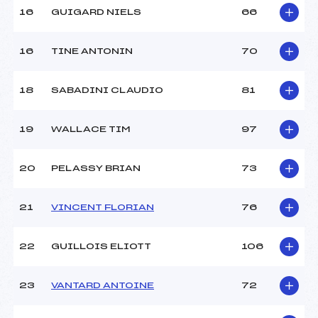
16
GUIGARD NIELS
66
Pénalité appliquée :
–
16
TINE ANTONIN
70
Catégorie :
Min
18
SABADINI CLAUDIO
81
19
WALLACE TIM
97
20
PELASSY BRIAN
73
21
VINCENT FLORIAN
76
22
GUILLOIS ELIOTT
106
23
VANTARD ANTOINE
72