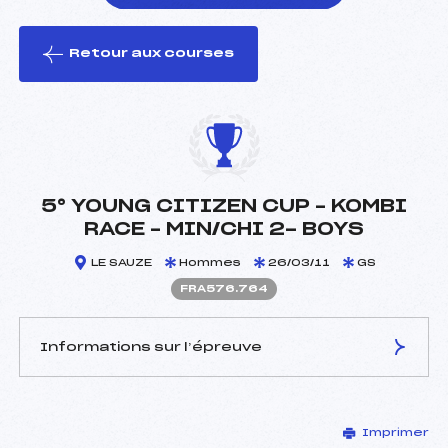
Retour aux courses
foi(s) le ski
5° YOUNG CITIZEN CUP – KOMBI
RACE – MIN/CHI 2- BOYS
LE SAUZE
Hommes
26/03/11
GS
FRA576.764
Informations sur l’épreuve
JURY DE COMPÉTITION
Imprimer
Délégué Technique :
MASCIA MARIO (FRA)