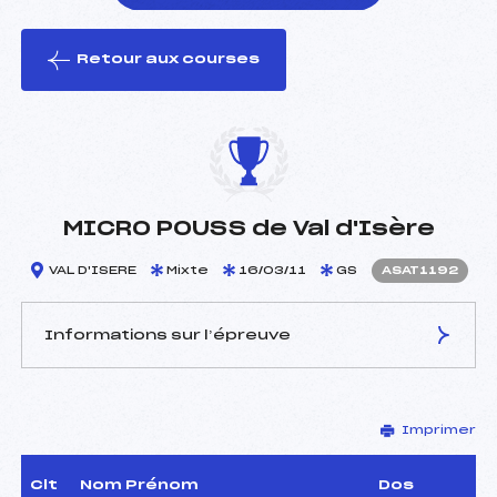
Retour aux courses
foi(s) le ski
MICRO POUSS de Val d'Isère
VAL D'ISERE
Mixte
16/03/11
GS
ASAT1192
Informations sur l’épreuve
JURY DE COMPÉTITION
Imprimer
Délégué Technique :
BOSSET J PHILIPPE (SA)
Arbitre :
FAYOLLE LIONEL (SA)
Assistant :
–
Clt
Nom Prénom
Dos