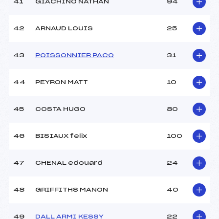
41
GIACHINO NATHAN
94
42
ARNAUD LOUIS
25
43
POISSONNIER PACO
31
44
PEYRON MATT
10
45
COSTA HUGO
80
46
BISIAUX felix
100
47
CHENAL edouard
24
48
GRIFFITHS MANON
40
49
DALL ARMI KESSY
22