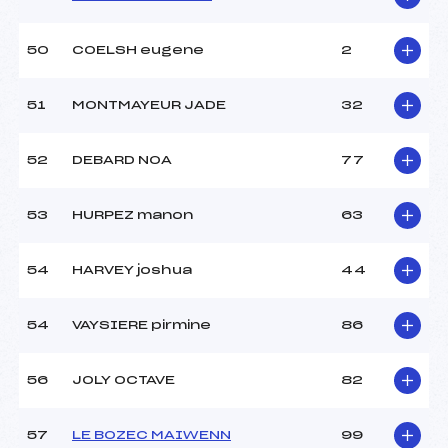
50
COELSH eugene
2
51
MONTMAYEUR JADE
32
52
DEBARD NOA
77
53
HURPEZ manon
63
54
HARVEY joshua
44
54
VAYSIERE pirmine
86
56
JOLY OCTAVE
82
57
LE BOZEC MAIWENN
99