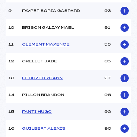
Ouvreurs D :
–
Ouvreurs E :
–
9
FAVRET SORIA GASPARD
93
Météo :
neige
Neige :
molle
10
BRISON GALIAY MAEL
91
MANCHE 2
11
CLEMENT MAXENCE
56
Nombre de portes :
–
Heure de départ :
–
12
GRELLET JADE
85
Traceur :
–
Ouvreurs A :
–
13
LE BOZEC YOANN
27
Ouvreurs B :
–
Ouvreurs C :
–
Ouvreurs D :
–
14
PILLON BRANDON
98
Ouvreurs E :
–
Température départ :
-3
15
FANTI HUGO
92
Température arrivée :
-2
16
GUILBERT ALEXIS
90
Pénalité appliquée :
–