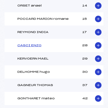
ORSET anael
14
POCCARD MARION romane
15
REYMOND INDIA
17
CASCI ENZO
28
KERVOERN MAEL
29
DELHOMME hugo
30
GAGNEUR THOMAS
37
GONTHARET mateo
42