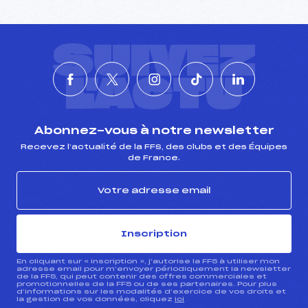
SUIVEZ
L'ACTU
Abonnez-vous à notre newsletter
Recevez l’actualité de la FFS, des clubs et des Équipes
de France.
Inscription
En cliquant sur « inscription », j’autorise la FFS à utiliser mon
adresse email pour m’envoyer périodiquement la newsletter
de la FFS, qui peut contenir des offres commerciales et
promotionnelles de la FFS ou de ses partenaires. Pour plus
d’informations sur les modalités d’exercice de vos droits et
la gestion de vos données, cliquez
ici