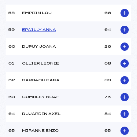
58
EMPRIN LOU
66
59
EPAILLY ANNA
64
60
DUPUY JOANA
26
61
OLLIER LEONIE
68
62
SARBACH SANA
83
63
GUMBLEY NOAH
75
64
DUJARDIN AXEL
84
65
MIRANNE ENZO
65