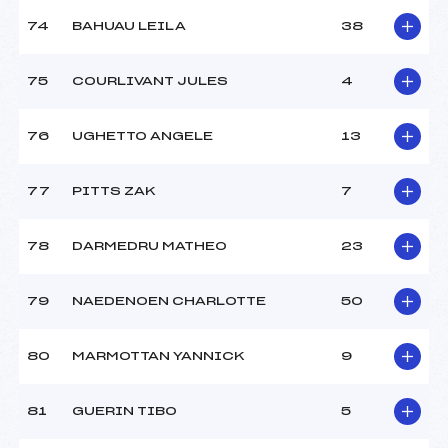
74
BAHUAU LEILA
38
75
COURLIVANT JULES
4
76
UGHETTO ANGELE
13
77
PITTS ZAK
7
78
DARMEDRU MATHEO
23
79
NAEDENOEN CHARLOTTE
50
80
MARMOTTAN YANNICK
9
81
GUERIN TIBO
5