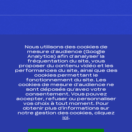
CONTACT
Nous utilisons des cookies de
ESPACE PRESSE
mesure d’audience (Google
Analytics) afin d’analyser la
fréquentation du site, vous
Ressources
proposer du contenu vidéo et les
performances du site, ainsi que des
Pass’Neige
cookies permettant le
Projet sportif fédéral
fonctionnement du site. Les
cookies de mesure d’audience ne
Projet de performance fédéral
sont déposés qu’avec votre
Antidopage
consentement. Vous pouvez
Pôle Développement, Formation, Suivi
accepter, refuser ou personnaliser
Scientifique
vos choix à tout moment. Pour
Listes ministérielles
obtenir plus d'informations sur
notre gestion des cookies, cliquez
Pôle vie de l’athlète
ici
.
Enseignement professionnel
Informatique et chronométrage