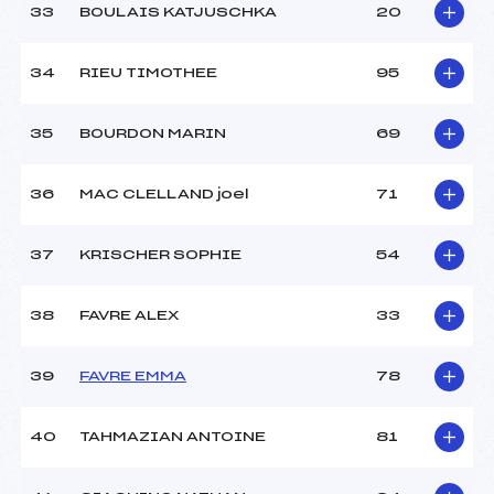
33
BOULAIS KATJUSCHKA
20
34
RIEU TIMOTHEE
95
35
BOURDON MARIN
69
36
MAC CLELLAND joel
71
37
KRISCHER SOPHIE
54
38
FAVRE ALEX
33
39
FAVRE EMMA
78
40
TAHMAZIAN ANTOINE
81