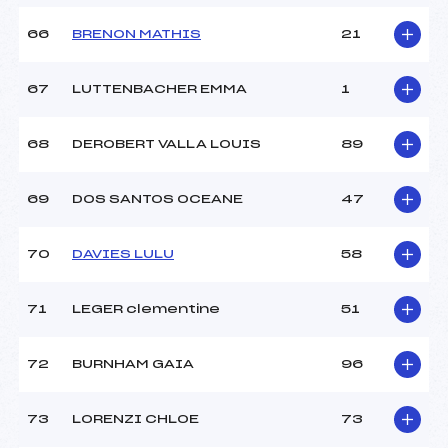
66
BRENON MATHIS
21
67
LUTTENBACHER EMMA
1
68
DEROBERT VALLA LOUIS
89
69
DOS SANTOS OCEANE
47
70
DAVIES LULU
58
71
LEGER clementine
51
72
BURNHAM GAIA
96
73
LORENZI CHLOE
73