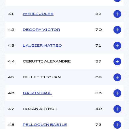
41
WERLI JULES
33
42
DECORY VICTOR
70
43
LAUZIER MATTEO
71
44
CERUTTI ALEXANDRE
37
45
BELLET TITOUAN
69
46
GALVIN PAUL
36
47
ROZAN ARTHUR
42
48
PELLOQUIN BASILE
73