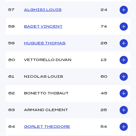
57
ALGHISI LOUIS
24
58
BADET VINCENT
74
59
HUGUES THOMAS
26
60
VETTORELLO DUVAN
13
61
NICOLAS LOUIS
60
62
BONETTO THIBAUT
45
63
ARMAND CLEMENT
25
64
GORLET THEODORE
54