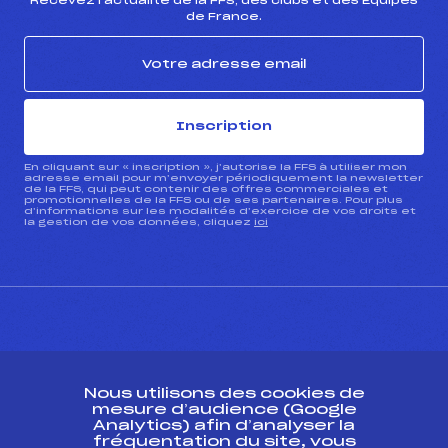
Recevez l’actualité de la FFS, des clubs et des Équipes
de France.
Inscription
En cliquant sur « inscription », j’autorise la FFS à utiliser mon
adresse email pour m’envoyer périodiquement la newsletter
de la FFS, qui peut contenir des offres commerciales et
promotionnelles de la FFS ou de ses partenaires. Pour plus
d’informations sur les modalités d’exercice de vos droits et
la gestion de vos données, cliquez
ici
CONTACT
Nous utilisons des cookies de
ESPACE PRESSE
mesure d’audience (Google
Analytics) afin d’analyser la
fréquentation du site, vous