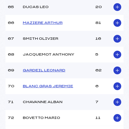
65
DUCAS LEO
20
66
MAZIERE ARTHUR
81
67
SMITH OLIVIER
16
68
JACQUEMOT ANTHONY
5
69
GARDEIL LEONARD
62
70
BLANC GRAS JEREMIE
6
71
CHAVANNE ALBAN
7
72
BOVETTO MARIO
11