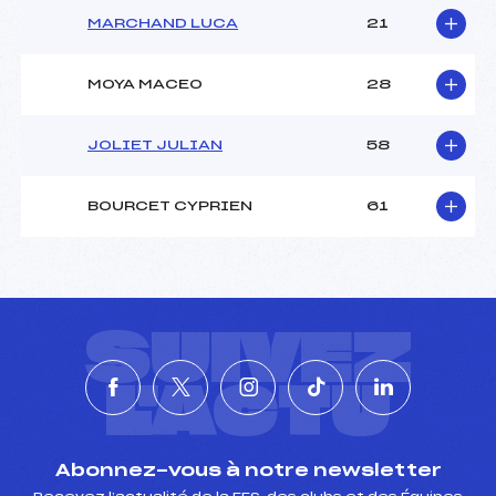
MARCHAND LUCA
21
MOYA MACEO
28
JOLIET JULIAN
58
BOURCET CYPRIEN
61
SUIVEZ
L'ACTU
Abonnez-vous à notre newsletter