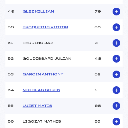
49
GLEZ KILLIAN
79
50
BROQUEDIS VICTOR
56
51
REDDING JAZ
3
52
GOUDISSARD JULIAN
48
53
GARCIN ANTHONY
52
54
NICOLAS SOREN
1
55
LUZET MATIS
68
56
LIGOZAT MATHIS
55