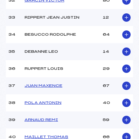
32
GARCIN VICTOR
80
33
RIPPERT JEAN JUSTIN
12
34
BESUCCO RODOLPHE
64
35
DEBANNE LEO
14
36
RUPPERT LOUIS
29
37
JUAN MAXENCE
67
38
POLA ANTONIN
40
39
ARNAUD REMI
59
40
MAILLET THOMAS
66