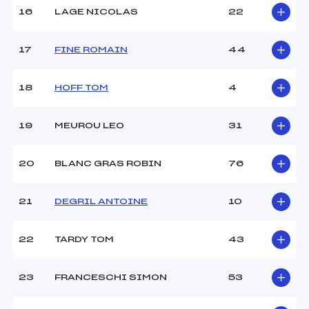
16
LAGE NICOLAS
22
Pénalité appliquée :
255.0000
Catégorie :
Pou
17
FINE ROMAIN
44
18
HOFF TOM
4
19
MEUROU LEO
31
20
BLANC GRAS ROBIN
76
21
DEGRIL ANTOINE
10
22
TARDY TOM
43
23
FRANCESCHI SIMON
53