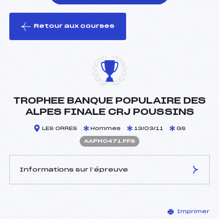
Retour aux courses
foi(s) le ski
TROPHEE BANQUE POPULAIRE DES
ALPES FINALE CRJ POUSSINS
LES ORRES
Hommes
13/03/11
GS
AAPM0471.FFS
Informations sur l’épreuve
JURY DE COMPÉTITION
Imprimer
Délégué Technique :
ROBIN ERIC (AP)