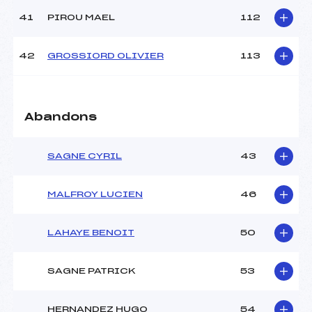
41
PIROU MAEL
112
42
GROSSIORD OLIVIER
113
Abandons
SAGNE CYRIL
43
MALFROY LUCIEN
46
LAHAYE BENOIT
50
SAGNE PATRICK
53
HERNANDEZ HUGO
54