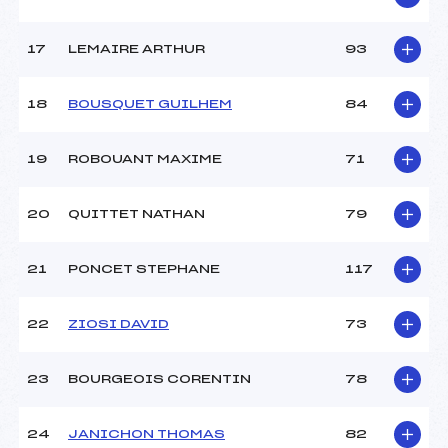
Pénalité appliquée :
93.2800
17
LEMAIRE ARTHUR
93
Catégorie :
Min->Mas
18
BOUSQUET GUILHEM
84
19
ROBOUANT MAXIME
71
20
QUITTET NATHAN
79
21
PONCET STEPHANE
117
22
ZIOSI DAVID
73
23
BOURGEOIS CORENTIN
78
24
JANICHON THOMAS
82