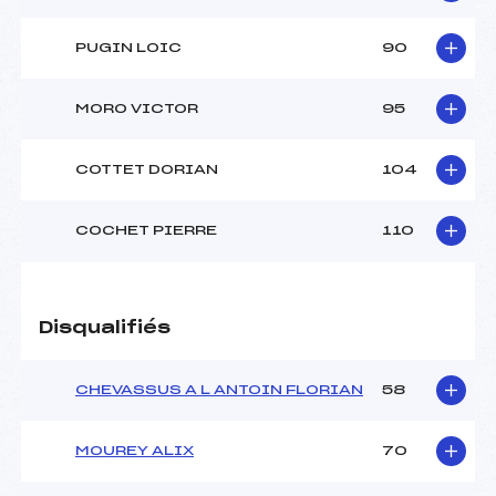
PUGIN LOIC
90
MORO VICTOR
95
COTTET DORIAN
104
COCHET PIERRE
110
Disqualifiés
CHEVASSUS A L ANTOIN FLORIAN
58
MOUREY ALIX
70