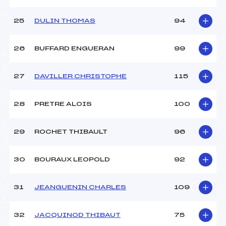
25
DULIN THOMAS
94
26
BUFFARD ENGUERAN
99
27
DAVILLER CHRISTOPHE
115
28
PRETRE ALOIS
100
29
ROCHET THIBAULT
96
30
BOURAUX LEOPOLD
92
31
JEANGUENIN CHARLES
109
32
JACQUINOD THIBAUT
75