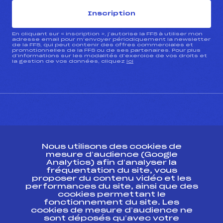
Inscription
En cliquant sur « inscription », j’autorise la FFS à utiliser mon
adresse email pour m’envoyer périodiquement la newsletter
de la FFS, qui peut contenir des offres commerciales et
promotionnelles de la FFS ou de ses partenaires. Pour plus
d’informations sur les modalités d’exercice de vos droits et
la gestion de vos données, cliquez
ici
CONTACT
Nous utilisons des cookies de
ESPACE PRESSE
mesure d’audience (Google
Analytics) afin d’analyser la
fréquentation du site, vous
Ressources
proposer du contenu vidéo et les
performances du site, ainsi que des
Pass’Neige
cookies permettant le
Projet sportif fédéral
fonctionnement du site. Les
cookies de mesure d’audience ne
Projet de performance fédéral
sont déposés qu’avec votre
Antidopage