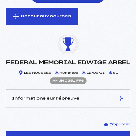
Retour aux courses
foi(s) le ski
FEDERAL MEMORIAL EDWIGE ARBEL
LES ROUSSES
Hommes
12/03/11
SL
AMJM0351.FFS
Informations sur l’épreuve
JURY DE COMPÉTITION
Imprimer
Délégué Technique :
CRETIN MAITENAZ
ROBERT ()