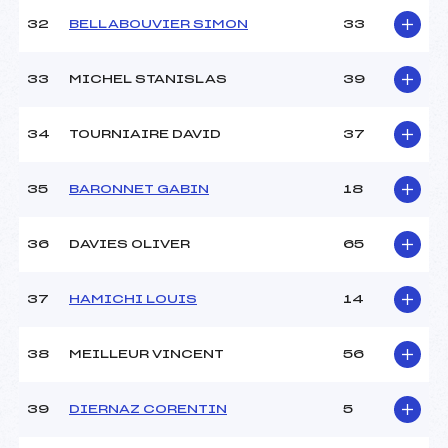
32
BELLABOUVIER SIMON
33
33
MICHEL STANISLAS
39
34
TOURNIAIRE DAVID
37
35
BARONNET GABIN
18
36
DAVIES OLIVER
65
37
HAMICHI LOUIS
14
38
MEILLEUR VINCENT
56
39
DIERNAZ CORENTIN
5