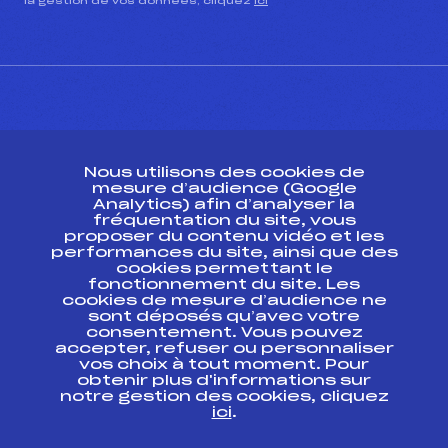
la gestion de vos données, cliquez
ici
CONTACT
Nous utilisons des cookies de
ESPACE PRESSE
mesure d’audience (Google
Analytics) afin d’analyser la
fréquentation du site, vous
Ressources
proposer du contenu vidéo et les
performances du site, ainsi que des
Pass’Neige
cookies permettant le
Projet sportif fédéral
fonctionnement du site. Les
cookies de mesure d’audience ne
Projet de performance fédéral
sont déposés qu’avec votre
Antidopage
consentement. Vous pouvez
Pôle Développement, Formation, Suivi
accepter, refuser ou personnaliser
Scientifique
vos choix à tout moment. Pour
Listes ministérielles
obtenir plus d'informations sur
notre gestion des cookies, cliquez
Pôle vie de l’athlète
ici
.
Enseignement professionnel
Informatique et chronométrage