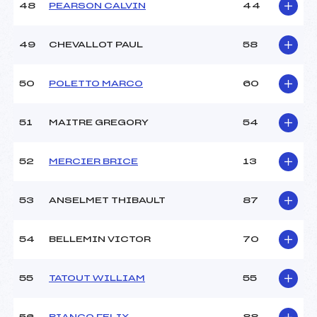
48
PEARSON CALVIN
44
49
CHEVALLOT PAUL
58
50
POLETTO MARCO
60
51
MAITRE GREGORY
54
52
MERCIER BRICE
13
53
ANSELMET THIBAULT
87
54
BELLEMIN VICTOR
70
55
TATOUT WILLIAM
55