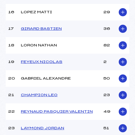
16
LOPEZ MATTI
29
Pénalité appliquée :
84.2100
Catégorie :
Min
17
GIRARD BASTIEN
36
18
LORON NATHAN
82
19
FEYEUX NICOLAS
2
20
GABRIEL ALEXANDRE
50
21
CHAMPION LEO
23
22
REYNAUD PASQUIER VALENTIN
49
23
LAYMOND JORDAN
51