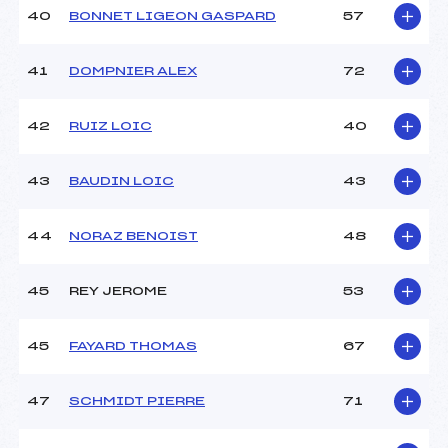
40
BONNET LIGEON GASPARD
57
41
DOMPNIER ALEX
72
42
RUIZ LOIC
40
43
BAUDIN LOIC
43
44
NORAZ BENOIST
48
45
REY JEROME
53
45
FAYARD THOMAS
67
47
SCHMIDT PIERRE
71