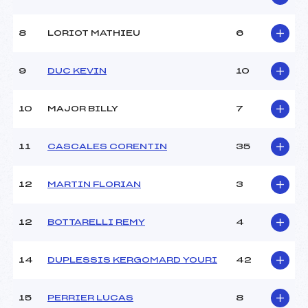
Ouvreurs B :
HERAULT NEDJAM YANIS
(SA)
8
LORIOT MATHIEU
6
Ouvreurs C :
BRUNET MATHIS (SA)
Ouvreurs D :
CHAIX CLEMENT (SA)
Ouvreurs E :
–
9
DUC KEVIN
10
Météo :
COUVERT
Neige :
DURE
10
MAJOR BILLY
7
MANCHE 2
11
CASCALES CORENTIN
35
Nombre de portes :
–
Heure de départ :
–
12
MARTIN FLORIAN
3
Traceur :
–
Ouvreurs A :
–
12
BOTTARELLI REMY
4
Ouvreurs B :
–
Ouvreurs C :
–
Ouvreurs D :
–
14
DUPLESSIS KERGOMARD YOURI
42
Ouvreurs E :
–
Température départ :
-3
15
PERRIER LUCAS
8
Température arrivée :
-1