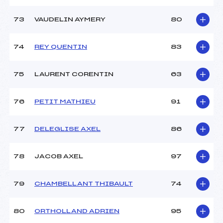
73
VAUDELIN AYMERY
80
74
REY QUENTIN
83
75
LAURENT CORENTIN
63
76
PETIT MATHIEU
91
77
DELEGLISE AXEL
86
78
JACOB AXEL
97
79
CHAMBELLANT THIBAULT
74
80
ORTHOLLAND ADRIEN
95