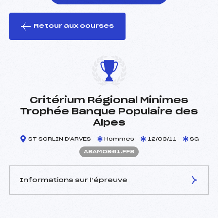
Retour aux courses
foi(s) le ski
Critérium Régional Minimes
Trophée Banque Populaire des
Alpes
ST SORLIN D'ARVES
Hommes
12/03/11
SG
ASAM0961.FFS
Informations sur l’épreuve
JURY DE COMPÉTITION