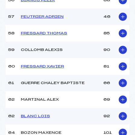
56
BIANCO FELIX
88
57
FEUTRIER ADRIEN
46
58
FRESSARD THOMAS
85
59
COLLOMB ALEXIS
90
60
FRESSARD XAVIER
81
61
GUERRE CHALEY BAPTISTE
66
62
MARTINAL ALEX
69
62
BLANC LOIS
92
64
BOZON MAXENCE
101