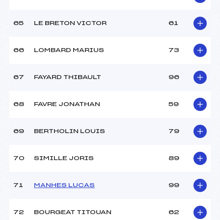
65
LE BRETON VICTOR
61
66
LOMBARD MARIUS
73
67
FAYARD THIBAULT
96
68
FAVRE JONATHAN
59
69
BERTHOLIN LOUIS
79
70
SIMILLE JORIS
89
71
MANHES LUCAS
99
72
BOURGEAT TITOUAN
62