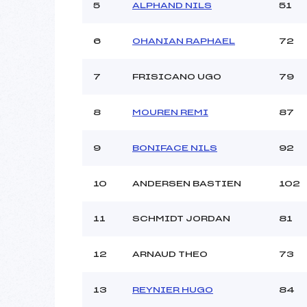
Ouvreurs C :
5
ALPHAND NILS
51
Ouvreurs D :
Ouvreurs E :
6
OHANIAN RAPHAEL
72
Météo :
Neige :
7
FRISICANO UGO
79
Pénalité appliquée :
8
MOUREN REMI
87
Catégorie :
9
BONIFACE NILS
92
10
ANDERSEN BASTIEN
102
11
SCHMIDT JORDAN
81
12
ARNAUD THEO
73
13
REYNIER HUGO
84