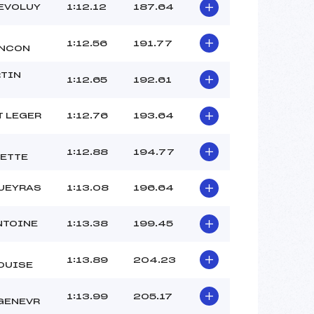
EVOLUY
1:12.12
187.64
1:12.56
191.77
ANCON
TIN
1:12.65
192.61
T LEGER
1:12.76
193.64
1:12.88
194.77
ETTE
UEYRAS
1:13.08
196.64
NTOINE
1:13.38
199.45
1:13.89
204.23
OUISE
1:13.99
205.17
GENEVR