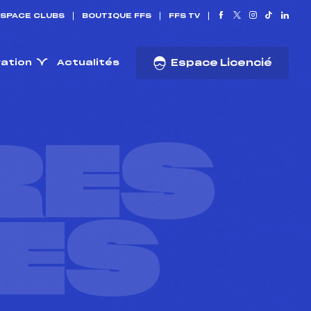
SPACE CLUBS
BOUTIQUE FFS
FFS TV
ration
Actualités
Espace Licencié
RES
ES