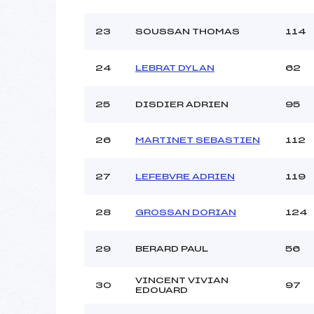
23
SOUSSAN THOMAS
114
24
LEBRAT DYLAN
62
25
DISDIER ADRIEN
95
26
MARTINET SEBASTIEN
112
27
LEFEBVRE ADRIEN
119
28
GROSSAN DORIAN
124
29
BERARD PAUL
56
VINCENT VIVIAN
30
97
EDOUARD