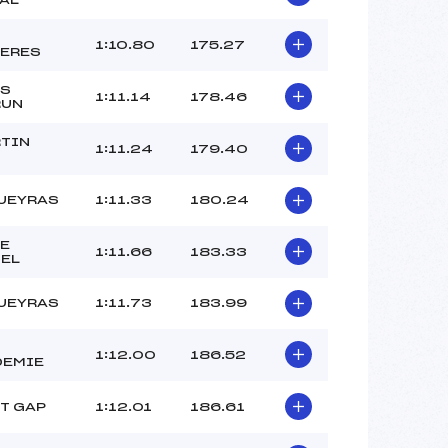
1:10.80
175.27
ERES
ES
1:11.14
178.46
RUN
TIN
1:11.24
179.40
UEYRAS
1:11.33
180.24
E
1:11.66
183.33
EL
UEYRAS
1:11.73
183.99
1:12.00
186.52
DEMIE
T GAP
1:12.01
186.61