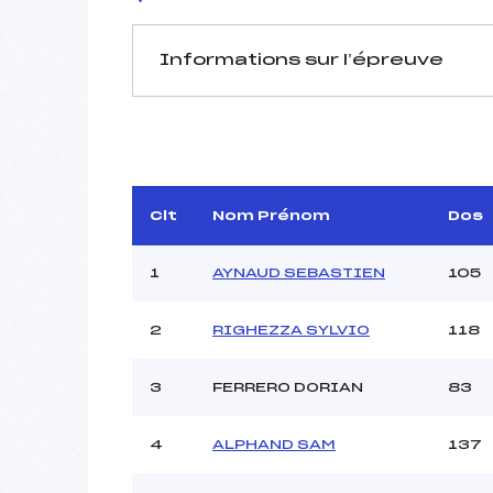
Informations sur l’épreuve
JURY DE COMPÉTITION
Délégué Technique :
GE
Arbitre :
Assistant :
Clt
Nom Prénom
Dos
Dir. Epreuve :
1
AYNAUD SEBASTIEN
105
2
RIGHEZZA SYLVIO
118
MANCHE 1
Nombre de portes :
3
FERRERO DORIAN
83
Heure de départ :
Traceur :
AL
4
ALPHAND SAM
137
Ouvreurs A :
Ouvreurs B :
L