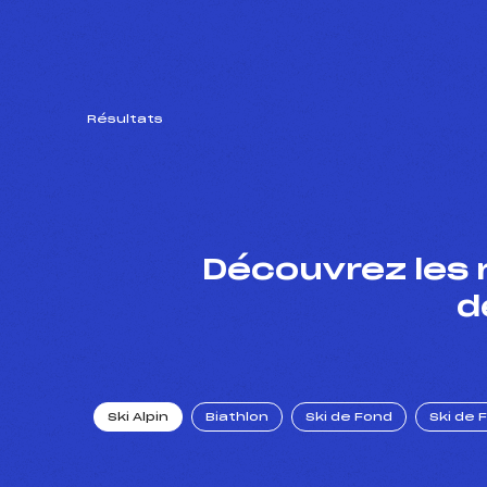
Résultats
Découvrez les 
d
Ski Alpin
Biathlon
Ski de Fond
Ski de 