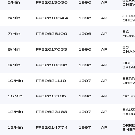
SERR
TOYE REMI (AP)
Ouvreurs C :
5/Min
FFS2613036
1996
AP
CHEV
–
Ouvreurs D :
–
Ouvreurs E :
SERR
6/Min
FFS2613044
1996
AP
CHEV
BEAU
Température départ
FRAICJE
Température arrivée
SC
7/Min
FFS2628109
1996
AP
MON
EC
121.7600
8/Min
FFS2617033
1996
AP
CHA
Min
CSH
9/Min
FFS2613896
1996
AP
BRI
SERR
10/Min
FFS2621119
1997
AP
CHEV
11/Min
FFS2617135
1996
AP
CO P
SAUZ
12/Min
FFS2623163
1997
AP
BARC
ORR
13/Min
FFS2614774
1997
AP
EMB