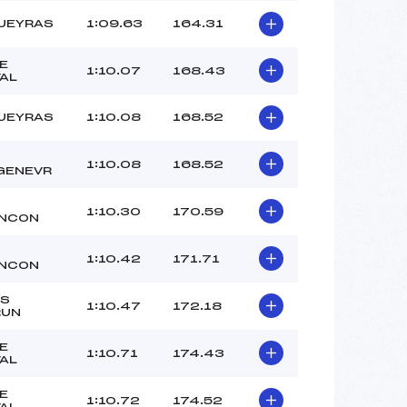
UEYRAS
1:09.63
164.31
E
1:10.07
168.43
AL
UEYRAS
1:10.08
168.52
1:10.08
168.52
GENEVR
1:10.30
170.59
ANCON
1:10.42
171.71
ANCON
ES
1:10.47
172.18
RUN
E
1:10.71
174.43
AL
E
1:10.72
174.52
AL