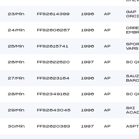
GAP
23/Min
FFS2614399
1996
AP
ORCI
ORR
24/Min
FFS2606267
1996
AP
EMB
SPOR
25/Min
FFS2615741
1996
AP
VARS
26/Min
FFS2622520
1997
AP
SC Q
SAUZ
27/Min
FFS2623164
1996
AP
BARC
28/Min
FFS2349162
1996
AP
SC Q
SKI
29/Min
FFS2643045
1996
AP
ACA
30/Min
FFS2620383
1997
AP
ASPT