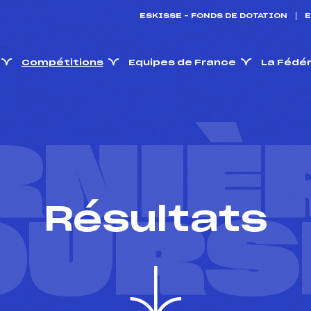
ESKISSE – FONDS DE DOTATION
E
Compétitions
Equipes de France
La Fédé
RNIÈ
Résultats
OURS