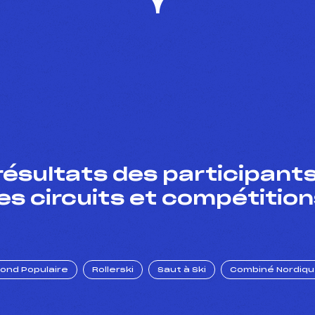
résultats des participants
es circuits et compétition
Fond Populaire
Rollerski
Saut à Ski
Combiné Nordiq