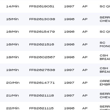
14/Min
FFS2619051
1997
AP
SC Q
SERR
15/Min
FFS2613038
1996
AP
CHEV
16/Min
FFS2615479
1996
AP
SC Q
SC
16/Min
FFS2621516
1996
AP
MON
CSH
18/Min
FFS2602567
1996
AP
BRI
CSH
19/Min
FFS2627538
1997
AP
BRI
ORR
20/Min
FFS2614771
1997
AP
EMB
SERR
21/Min
FFS2621118
1997
AP
CHEV
SERR
22/Min
FFS2621115
1996
AP
CHEV