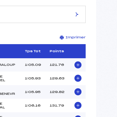
ES DE LA PISTE
Imprimer
LA MAYT
1600
1485
Tps Tot
Points
115
1853/10/01
RALOUP
1:05.09
121.76
E
1:05.93
129.63
EL
37
1:05.95
129.82
GENEVR
–
DAO LENA JEAN MARC (AP)
E
1:06.16
131.79
–
AL
–