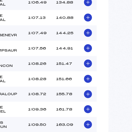
E
–
1:06.49
134.88
AL
–
–
E
1:07.13
140.88
AL
 :
-6
 :
4
1:07.49
144.25
GENEVR
1:07.56
144.91
MPSAUR
1:08.26
151.47
ANCON
E
1:08.28
151.66
AL
RALOUP
1:08.72
155.78
E
1:09.36
161.78
EL
ES
1:09.50
163.09
RUN