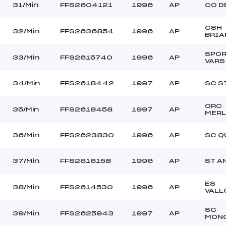
31/Min
FFS2604121
1996
AP
CO D
CSH
32/Min
FFS2636854
1996
AP
BRI
SPOR
33/Min
FFS2615740
1996
AP
VARS
34/Min
FFS2618442
1997
AP
SC S
ORC
35/Min
FFS2618458
1997
AP
MERL
36/Min
FFS2623830
1996
AP
SC Q
37/Min
FFS2616158
1996
AP
ST A
ES
38/Min
FFS2614530
1996
AP
VALL
SC
39/Min
FFS2625943
1997
AP
MON