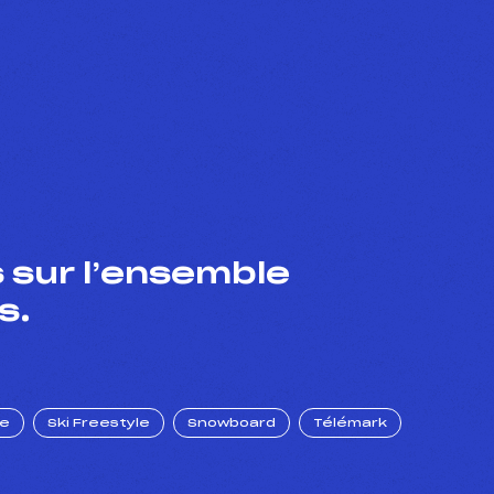
 sur l’ensemble
s.
ue
Ski Freestyle
Snowboard
Télémark