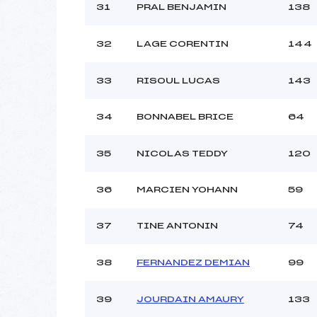
31
PRAL BENJAMIN
138
32
LAGE CORENTIN
144
33
RISOUL LUCAS
143
34
BONNABEL BRICE
64
35
NICOLAS TEDDY
120
36
MARCIEN YOHANN
59
37
TINE ANTONIN
74
38
FERNANDEZ DEMIAN
99
39
JOURDAIN AMAURY
133