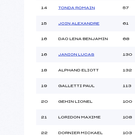
14
TONDA ROMAIN
57
15
JOIN ALEXANDRE
61
16
DAO LENA BENJAMIN
68
16
JANION LUCAS
130
18
ALPHAND ELIOTT
132
19
GALLETTI PAUL
113
20
GEHIN LIONEL
100
21
LORIDON MAXIME
108
22
DORNIER MICKAEL
103