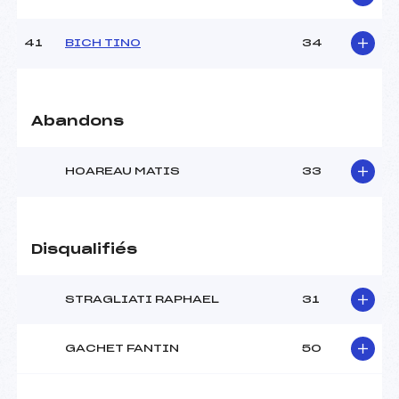
41
BICH TINO
34
Abandons
HOAREAU MATIS
33
Disqualifiés
STRAGLIATI RAPHAEL
31
GACHET FANTIN
50