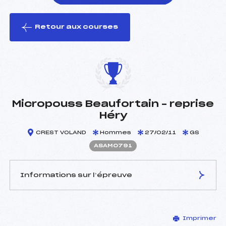
Retour aux courses
foi(s) le ski
Micropouss Beaufortain – reprise
Héry
CREST VOLAND
Hommes
27/02/11
GS
ASAM0791
Informations sur l’épreuve
JURY DE COMPÉTITION
Imprimer
Délégué Technique :
POINSOT RAPHAEL ()