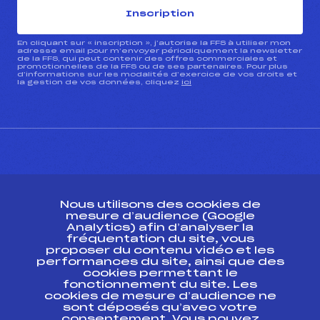
Inscription
En cliquant sur « inscription », j’autorise la FFS à utiliser mon
adresse email pour m’envoyer périodiquement la newsletter
de la FFS, qui peut contenir des offres commerciales et
promotionnelles de la FFS ou de ses partenaires. Pour plus
d’informations sur les modalités d’exercice de vos droits et
la gestion de vos données, cliquez
ici
CONTACT
Nous utilisons des cookies de
ESPACE PRESSE
mesure d’audience (Google
Analytics) afin d’analyser la
fréquentation du site, vous
Ressources
proposer du contenu vidéo et les
performances du site, ainsi que des
Pass’Neige
cookies permettant le
Projet sportif fédéral
fonctionnement du site. Les
cookies de mesure d’audience ne
Projet de performance fédéral
sont déposés qu’avec votre
Antidopage
consentement. Vous pouvez