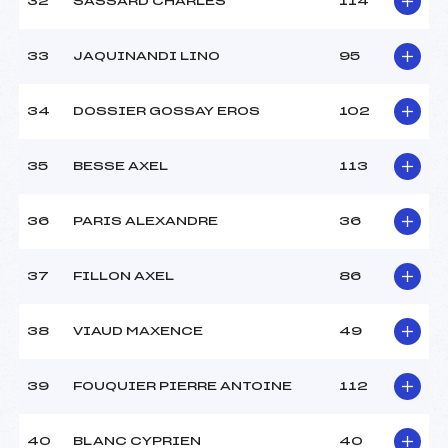
32
SASSARD CHARLES
114
33
JAQUINANDI LINO
95
34
DOSSIER GOSSAY EROS
102
35
BESSE AXEL
113
36
PARIS ALEXANDRE
36
37
FILLON AXEL
86
38
VIAUD MAXENCE
49
39
FOUQUIER PIERRE ANTOINE
112
40
BLANC CYPRIEN
40