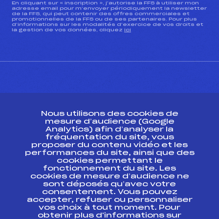
En cliquant sur « inscription », j’autorise la FFS à utiliser mon
adresse email pour m’envoyer périodiquement la newsletter
de la FFS, qui peut contenir des offres commerciales et
promotionnelles de la FFS ou de ses partenaires. Pour plus
d’informations sur les modalités d’exercice de vos droits et
la gestion de vos données, cliquez
ici
CONTACT
Nous utilisons des cookies de
ESPACE PRESSE
mesure d’audience (Google
Analytics) afin d’analyser la
fréquentation du site, vous
Ressources
proposer du contenu vidéo et les
performances du site, ainsi que des
Pass’Neige
cookies permettant le
Projet sportif fédéral
fonctionnement du site. Les
cookies de mesure d’audience ne
Projet de performance fédéral
sont déposés qu’avec votre
Antidopage
consentement. Vous pouvez
Pôle Développement, Formation, Suivi
accepter, refuser ou personnaliser
Scientifique
vos choix à tout moment. Pour
Listes ministérielles
obtenir plus d'informations sur