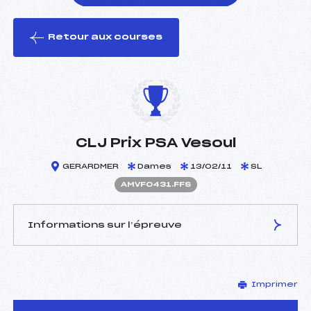
Retour aux courses
foi(s) le ski
CLJ Prix PSA Vesoul
GERARDMER
Dames
13/02/11
SL
AMVF0431.FFS
Informations sur l’épreuve
JURY DE COMPÉTITION
Imprimer
Délégué Technique :
CROUVIZIER ALEXANDRA
(MV)