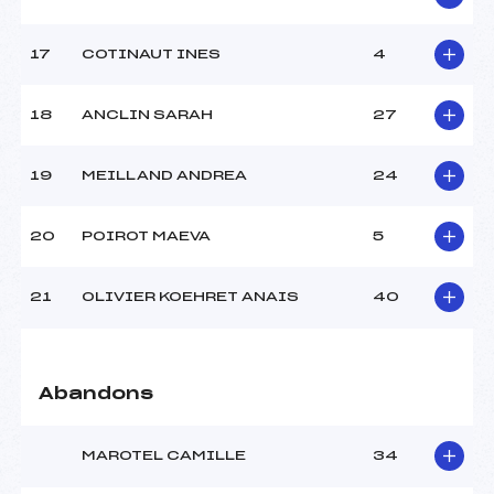
17
COTINAUT INES
4
Pénalité appliquée :
255.0000
Catégorie :
Mic->Ben
18
ANCLIN SARAH
27
19
MEILLAND ANDREA
24
20
POIROT MAEVA
5
21
OLIVIER KOEHRET ANAIS
40
Abandons
MAROTEL CAMILLE
34