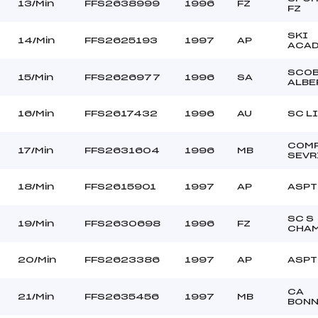
13/Min
FFS2638999
1996
FZ
FZ
SKI
14/Min
FFS2625193
1997
AP
ACAD
SCO
15/Min
FFS2626977
1996
SA
ALBE
16/Min
FFS2617432
1996
AU
SC L
COM
17/Min
FFS2631604
1996
MB
SEVR
18/Min
FFS2615901
1997
AP
ASPT
SC S
19/Min
FFS2630698
1996
FZ
CHA
20/Min
FFS2623386
1997
AP
ASPT
CA
21/Min
FFS2635456
1997
MB
BONN