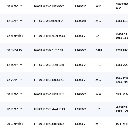
SPOR
22/Min
FFS2648590
1997
FZ
FZ
23/Min
FFS2616547
1996
AU
SC L
ASPT
24/Min
FFS2654480
1997
LY
GDLY
25/Min
FFS2621613
1996
MB
CS B
26/Min
FFS2634635
1997
PE
SC A
SC M
27/Min
FFS2629914
1997
AU
DORE
28/Min
FFS2648335
1996
AP
ST A
ASPT
29/Min
FFS2654476
1996
LY
GDLY
30/Min
FFS2645562
1997
AP
ST A