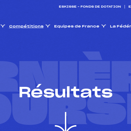
ESKISSE – FONDS DE DOTATION
E
Compétitions
Equipes de France
La Fédé
RNIÈ
Résultats
OURS