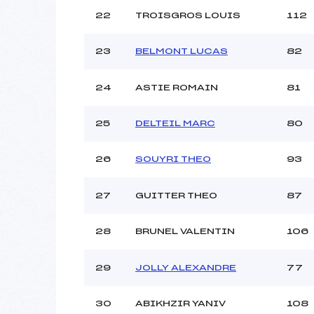
22
TROISGROS LOUIS
112
23
BELMONT LUCAS
82
24
ASTIE ROMAIN
81
25
DELTEIL MARC
80
26
SOUYRI THEO
93
27
GUITTER THEO
87
28
BRUNEL VALENTIN
106
29
JOLLY ALEXANDRE
77
30
ABIKHZIR YANIV
108