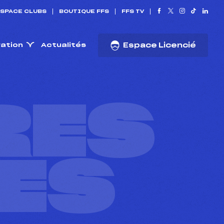
SPACE CLUBS
BOUTIQUE FFS
FFS TV
ration
Actualités
Espace Licencié
RES
ES