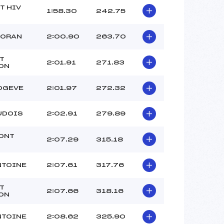
T HIV
1:58.30
242.75
IORAN
2:00.90
263.70
T
2:01.91
271.83
ON
OGEVE
2:01.97
272.32
UDOIS
2:02.91
279.89
ONT
2:07.29
315.18
NTOINE
2:07.61
317.76
T
2:07.66
318.16
ON
NTOINE
2:08.62
325.90