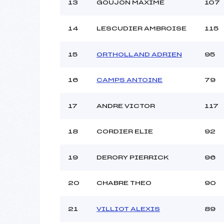
13
GOUJON MAXIME
107
14
LESCUDIER AMBROISE
115
15
ORTHOLLAND ADRIEN
95
16
CAMPS ANTOINE
79
17
ANDRE VICTOR
117
18
CORDIER ELIE
92
19
DERORY PIERRICK
96
20
CHABRE THEO
90
21
VILLIOT ALEXIS
89