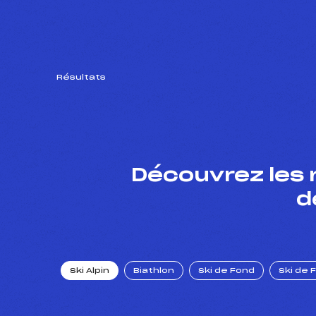
Résultats
Découvrez les 
d
Ski Alpin
Biathlon
Ski de Fond
Ski de 