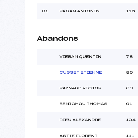
31
PAGAN ANTONIN
116
Abandons
VIEBAN QUENTIN
78
CUSSET ETIENNE
86
RAYNAUD VICTOR
88
BENICHOU THOMAS
91
RIEU ALEXANDRE
104
ASTIE FLORENT
111