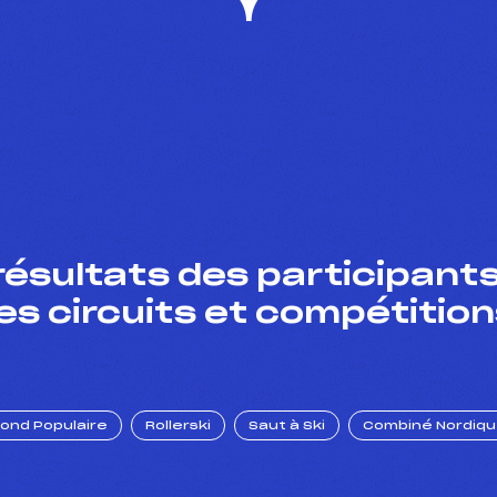
résultats des participants
es circuits et compétition
Fond Populaire
Rollerski
Saut à Ski
Combiné Nordiq