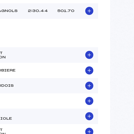
AGNOLS
2:30.44
501.70
T
ON
UBIERE
UDOIS
IOLE
T
ON