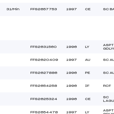
31/Min
FFS2657753
1997
CE
SC B
ASPT
FFS2631560
1996
LY
GDLY
FFS2620409
1997
AU
SC A
FFS2627886
1996
PE
SC A
FFS2654258
1996
IF
RCF
SC
FFS2625324
1996
CE
LAGU
ASPT
FFS2654478
1997
LY
GDLY