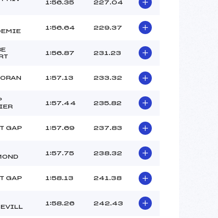
1:56.35
227.04
1:56.64
229.37
EMIE
BE
1:56.87
231.23
RT
IORAN
1:57.13
233.32
P
1:57.44
235.82
IER
T GAP
1:57.69
237.83
1:57.75
238.32
MOND
T GAP
1:58.13
241.38
1:58.26
242.43
EVILL