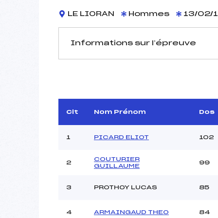
LE LIORAN
Hommes
13/02/1
Informations sur l’épreuve
JURY DE COMPÉTITION
Délégué Technique :
L
Arbitre :
Assistant :
Clt
Nom Prénom
Dos
Dir. Epreuve :
1
PICARD ELIOT
102
COUTURIER
2
99
MANCHE 1
GUILLAUME
Nombre de portes :
3
PROTHOY LUCAS
85
Heure de départ :
Traceur :
4
ARMAINGAUD THEO
84
Ouvreurs A :