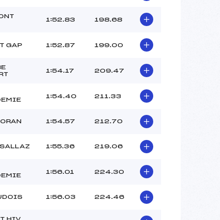
FAGEOL BAPTISTE (AU)
ONT
–
1:52.83
198.68
–
–
T GAP
1:52.87
199.00
 :
-5
 :
-3
BE
1:54.17
209.47
RT
1:54.40
211.33
EMIE
IORAN
1:54.57
212.70
 SALLAZ
1:55.36
219.06
1:56.01
224.30
EMIE
UDOIS
1:56.03
224.46
T HIV