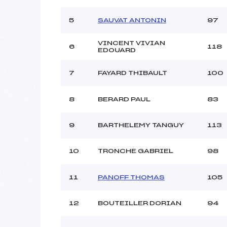
Ouvreurs B :
F
Ouvreurs C :
5
SAUVAT ANTONIN
97
Ouvreurs D :
Ouvreurs E :
VINCENT VIVIAN
6
118
EDOUARD
Météo :
Neige :
7
FAYARD THIBAULT
100
Pénalité appliquée :
8
BERARD PAUL
83
Catégorie :
9
BARTHELEMY TANGUY
113
10
TRONCHE GABRIEL
98
11
PANOFF THOMAS
105
12
BOUTEILLER DORIAN
94