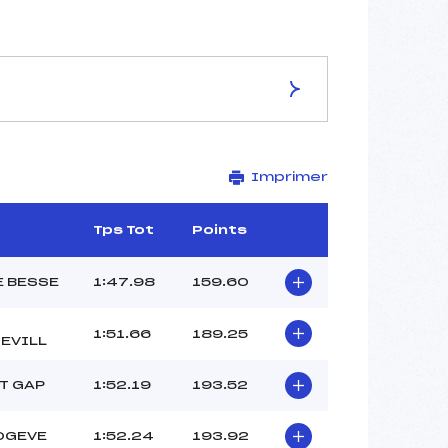
ES DE LA PISTE
Imprimer
LES GARDES
1450
1250
Tps Tot
Points
200
2640/12/10
E BESSE
1:47.98
159.60
1:51.66
189.25
EVILL
32
T GAP
1:52.19
193.52
11H30
LESIRE DOMINIQUE (SA)
OGEVE
1:52.24
193.92
GRARE JOFFREY (AU)