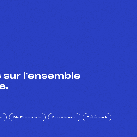
 sur l’ensemble
s.
ue
Ski Freestyle
Snowboard
Télémark