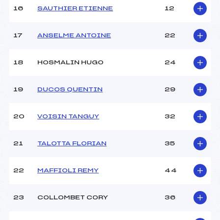
Température départ :
-8°
16
SAUTHIER ETIENNE
12
Température arrivée :
-6°
17
ANSELME ANTOINE
22
Pénalité appliquée :
56.3200
Catégorie :
Min->Mas
18
HOSMALIN HUGO
24
19
DUCOS QUENTIN
29
20
VOISIN TANGUY
32
21
TALOTTA FLORIAN
35
22
MAFFIOLI REMY
44
23
COLLOMBET CORY
36