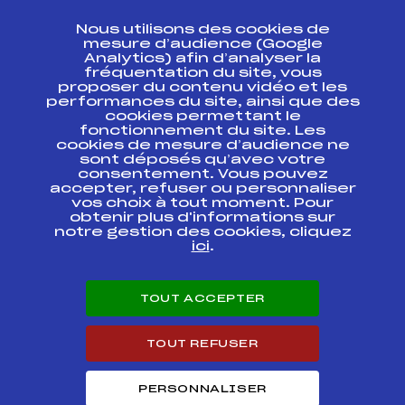
CONTACT
Nous utilisons des cookies de
ESPACE PRESSE
mesure d’audience (Google
Analytics) afin d’analyser la
fréquentation du site, vous
Ressources
proposer du contenu vidéo et les
performances du site, ainsi que des
Pass’Neige
cookies permettant le
Projet sportif fédéral
fonctionnement du site. Les
cookies de mesure d’audience ne
Projet de performance fédéral
sont déposés qu’avec votre
Antidopage
consentement. Vous pouvez
Pôle Développement, Formation, Suivi
accepter, refuser ou personnaliser
Scientifique
vos choix à tout moment. Pour
Listes ministérielles
obtenir plus d'informations sur
notre gestion des cookies, cliquez
Pôle vie de l’athlète
ici
.
Enseignement professionnel
Informatique et chronométrage
Circuits
TOUT ACCEPTER
Carrières
Développement des habiletés mentales
TOUT REFUSER
PERSONNALISER