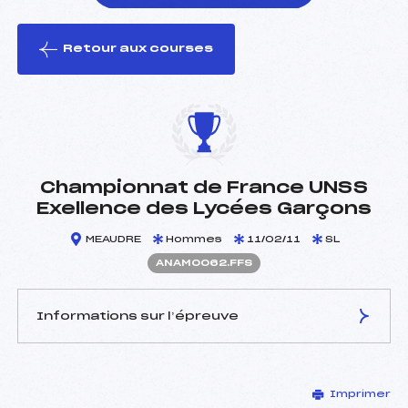
Retour aux courses
foi(s) le ski
Championnat de France UNSS
Exellence des Lycées Garçons
MEAUDRE
Hommes
11/02/11
SL
ANAM0062.FFS
Informations sur l’épreuve
JURY DE COMPÉTITION
Imprimer
Délégué Technique :
FRAISSE PHILIPPE (DA)