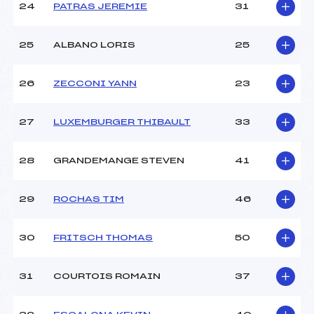
24
PATRAS JEREMIE
31
25
ALBANO LORIS
25
26
ZECCONI YANN
23
27
LUXEMBURGER THIBAULT
33
28
GRANDEMANGE STEVEN
41
29
ROCHAS TIM
46
30
FRITSCH THOMAS
50
31
COURTOIS ROMAIN
37