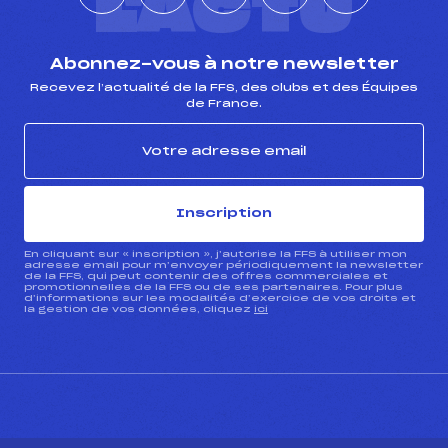
L'ACTU
Abonnez-vous à notre newsletter
Recevez l’actualité de la FFS, des clubs et des Équipes
de France.
Inscription
En cliquant sur « inscription », j’autorise la FFS à utiliser mon
adresse email pour m’envoyer périodiquement la newsletter
de la FFS, qui peut contenir des offres commerciales et
promotionnelles de la FFS ou de ses partenaires. Pour plus
d’informations sur les modalités d’exercice de vos droits et
la gestion de vos données, cliquez
ici