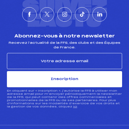
SUIVEZ
Pénalité appliquée :
140.0500
Catégorie :
MAS+VET
L'ACTU
Abonnez-vous à notre newsletter
Recevez l’actualité de la FFS, des clubs et des Équipes
de France.
Inscription
En cliquant sur « inscription », j’autorise la FFS à utiliser mon
adresse email pour m’envoyer périodiquement la newsletter
de la FFS, qui peut contenir des offres commerciales et
promotionnelles de la FFS ou de ses partenaires. Pour plus
d’informations sur les modalités d’exercice de vos droits et
la gestion de vos données, cliquez
ici