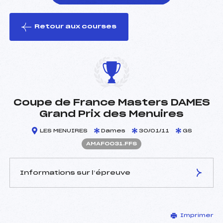
Retour aux courses
foi(s) le ski
Coupe de France Masters DAMES
Grand Prix des Menuires
LES MENUIRES
Dames
30/01/11
GS
AMAF0031.FFS
Informations sur l’épreuve
JURY DE COMPÉTITION
Imprimer
Délégué Technique :
GURI STEPHANE (SA)