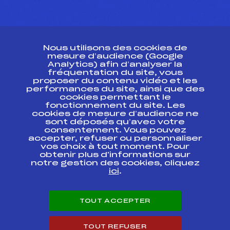
CONTACT
Nous utilisons des cookies de
ESPACE PRESSE
mesure d’audience (Google
Analytics) afin d’analyser la
fréquentation du site, vous
Ressources
proposer du contenu vidéo et les
performances du site, ainsi que des
Pass’Neige
cookies permettant le
Projet sportif fédéral
fonctionnement du site. Les
cookies de mesure d’audience ne
Projet de performance fédéral
sont déposés qu’avec votre
Antidopage
consentement. Vous pouvez
Pôle Développement, Formation, Suivi
accepter, refuser ou personnaliser
Scientifique
vos choix à tout moment. Pour
Listes ministérielles
obtenir plus d'informations sur
notre gestion des cookies, cliquez
Pôle vie de l’athlète
ici
.
Enseignement professionnel
Informatique et chronométrage
Circuits
TOUT ACCEPTER
Carrières
Développement des habiletés mentales
TOUT REFUSER