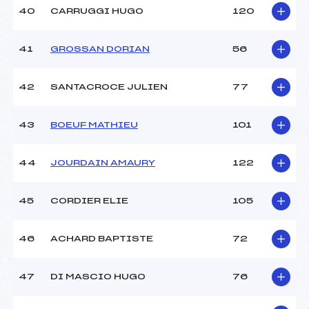
40
CARRUGGI HUGO
120
41
GROSSAN DORIAN
56
42
SANTACROCE JULIEN
77
43
BOEUF MATHIEU
101
44
JOURDAIN AMAURY
122
45
CORDIER ELIE
105
46
ACHARD BAPTISTE
72
47
DI MASCIO HUGO
76