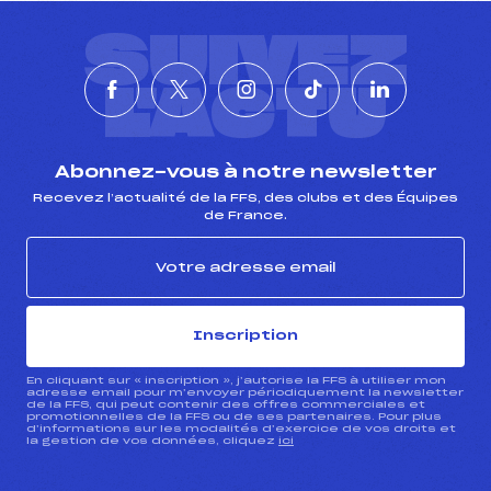
SUIVEZ
L'ACTU
Abonnez-vous à notre newsletter
Recevez l’actualité de la FFS, des clubs et des Équipes
de France.
Inscription
En cliquant sur « inscription », j’autorise la FFS à utiliser mon
adresse email pour m’envoyer périodiquement la newsletter
de la FFS, qui peut contenir des offres commerciales et
promotionnelles de la FFS ou de ses partenaires. Pour plus
d’informations sur les modalités d’exercice de vos droits et
la gestion de vos données, cliquez
ici