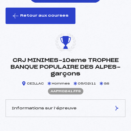
Retour aux courses
foi(s) le ski
CRJ MINIMES-10eme TROPHEE
BANQUE POPULAIRE DES ALPES-
garçons
CEILLAC
Hommes
05/02/11
GS
AAPM0241.FFS
Informations sur l’épreuve
JURY DE COMPÉTITION