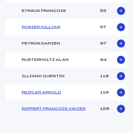
EYRAUD FRANCOIS
53
ROSIER KILLIAN
57
PEYRON DAMIEN
67
RUSTERHOLTZ ALAN
94
ILLIANO QUENTIN
118
REIFLER ARNOLD
119
RIPPERT FRANCOIS XAVIER
126