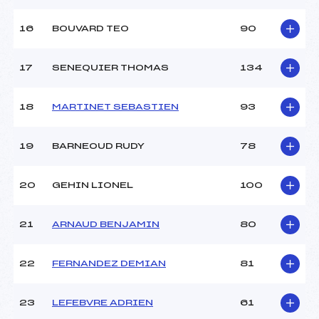
16
BOUVARD TEO
90
Pénalité appliquée :
132.2500
Catégorie :
Min
17
SENEQUIER THOMAS
134
18
MARTINET SEBASTIEN
93
19
BARNEOUD RUDY
78
20
GEHIN LIONEL
100
21
ARNAUD BENJAMIN
80
22
FERNANDEZ DEMIAN
81
23
LEFEBVRE ADRIEN
61