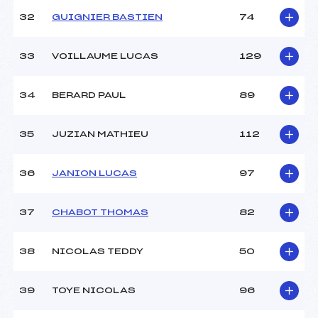
32
GUIGNIER BASTIEN
74
33
VOILLAUME LUCAS
129
34
BERARD PAUL
89
35
JUZIAN MATHIEU
112
36
JANION LUCAS
97
37
CHABOT THOMAS
82
38
NICOLAS TEDDY
50
39
TOYE NICOLAS
96