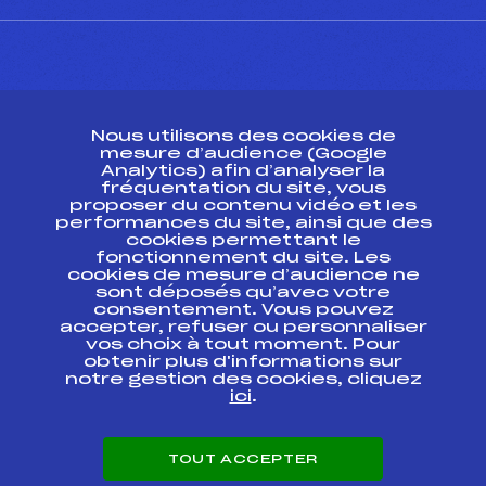
CONTACT
Nous utilisons des cookies de
ESPACE PRESSE
mesure d’audience (Google
Analytics) afin d’analyser la
fréquentation du site, vous
Ressources
proposer du contenu vidéo et les
performances du site, ainsi que des
Pass’Neige
cookies permettant le
Projet sportif fédéral
fonctionnement du site. Les
cookies de mesure d’audience ne
Projet de performance fédéral
sont déposés qu’avec votre
Antidopage
consentement. Vous pouvez
Pôle Développement, Formation, Suivi
accepter, refuser ou personnaliser
Scientifique
vos choix à tout moment. Pour
Listes ministérielles
obtenir plus d'informations sur
notre gestion des cookies, cliquez
Pôle vie de l’athlète
ici
.
Enseignement professionnel
Informatique et chronométrage
Circuits
TOUT ACCEPTER
Carrières