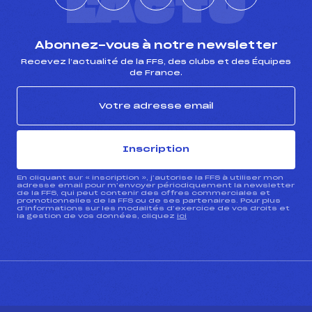
L'ACTU
Abonnez-vous à notre newsletter
Recevez l’actualité de la FFS, des clubs et des Équipes
de France.
Inscription
En cliquant sur « inscription », j’autorise la FFS à utiliser mon
adresse email pour m’envoyer périodiquement la newsletter
de la FFS, qui peut contenir des offres commerciales et
promotionnelles de la FFS ou de ses partenaires. Pour plus
d’informations sur les modalités d’exercice de vos droits et
la gestion de vos données, cliquez
ici