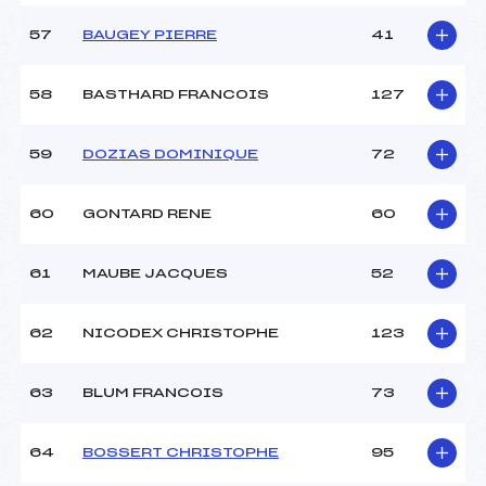
57
BAUGEY PIERRE
41
58
BASTHARD FRANCOIS
127
59
DOZIAS DOMINIQUE
72
60
GONTARD RENE
60
61
MAUBE JACQUES
52
62
NICODEX CHRISTOPHE
123
63
BLUM FRANCOIS
73
64
BOSSERT CHRISTOPHE
95