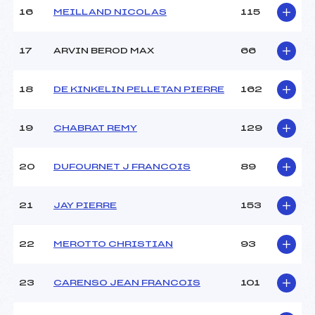
Température départ :
1
16
MEILLAND NICOLAS
115
Température arrivée :
5
17
ARVIN BEROD MAX
66
Pénalité appliquée :
73.1000
Catégorie :
MAS+VET
18
DE KINKELIN PELLETAN PIERRE
162
19
CHABRAT REMY
129
20
DUFOURNET J FRANCOIS
89
21
JAY PIERRE
153
22
MEROTTO CHRISTIAN
93
23
CARENSO JEAN FRANCOIS
101