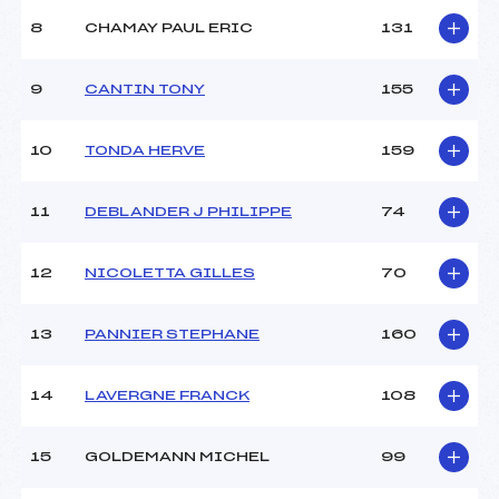
Ouvreurs B :
LE PROVOST FLORENTIN
(MB)
8
CHAMAY PAUL ERIC
131
Ouvreurs C :
–
Ouvreurs D :
–
9
CANTIN TONY
155
Ouvreurs E :
–
Météo :
SOLEIL
10
TONDA HERVE
159
Neige :
DURE
11
DEBLANDER J PHILIPPE
74
MANCHE 2
Nombre de portes :
34
12
NICOLETTA GILLES
70
Heure de départ :
14H45
Traceur :
GENAND RIONDET ALAIN
13
PANNIER STEPHANE
160
(MB)
Ouvreurs A :
DERUAZ THOMAS (MB)
Ouvreurs B :
LE PROVOST FLORENTIN
14
LAVERGNE FRANCK
108
(MB)
Ouvreurs C :
–
Ouvreurs D :
–
15
GOLDEMANN MICHEL
99
Ouvreurs E :
–