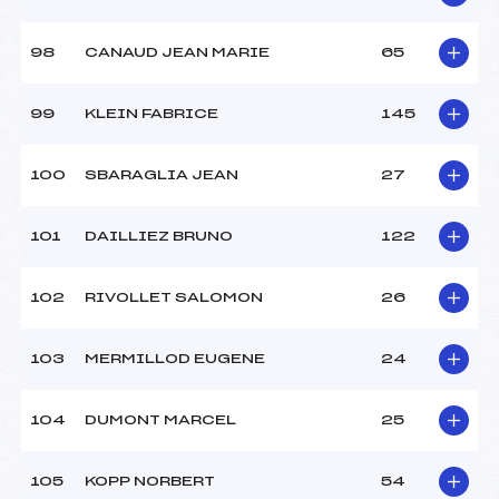
98
CANAUD JEAN MARIE
65
99
KLEIN FABRICE
145
100
SBARAGLIA JEAN
27
101
DAILLIEZ BRUNO
122
102
RIVOLLET SALOMON
26
103
MERMILLOD EUGENE
24
104
DUMONT MARCEL
25
105
KOPP NORBERT
54