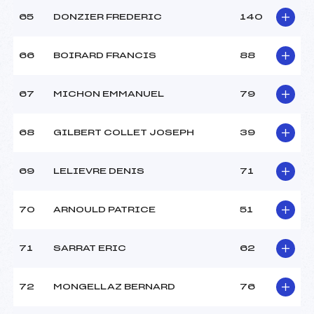
65
DONZIER FREDERIC
140
66
BOIRARD FRANCIS
88
67
MICHON EMMANUEL
79
68
GILBERT COLLET JOSEPH
39
69
LELIEVRE DENIS
71
70
ARNOULD PATRICE
51
71
SARRAT ERIC
62
72
MONGELLAZ BERNARD
76