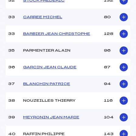
32
STOCK FREDERIC
132
33
CARREE MICHEL
80
33
BARBIER JEAN CHRISTOPHE
128
35
PARMENTIER ALAIN
96
36
GARCIN JEAN CLAUDE
87
37
BLANCHIN PATRICE
94
38
NOUZEILLES THIERRY
116
39
MEYRONIN JEAN MARIE
104
40
RAFFIN PHILIPPE
143