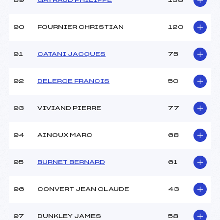
89
GAYRAUD PHILIPPE
138
90
FOURNIER CHRISTIAN
120
91
CATANI JACQUES
75
92
DELERCE FRANCIS
50
93
VIVIAND PIERRE
77
94
AINOUX MARC
68
95
BURNET BERNARD
61
96
CONVERT JEAN CLAUDE
43
97
DUNKLEY JAMES
58