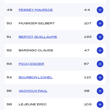
49
PESSEY MAURICE
44
50
MUGNIER GILBERT
107
51
BERTOT GUILLAUME
133
52
BARINGO CLAUDE
47
53
PICQ DIDIER
57
54
BOURBON LIONEL
110
55
VACHOUX PAUL
38
56
LEJEUNE ERIC
103