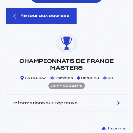
Retour aux courses
foi(s) le ski
CHAMPIONNATS DE FRANCE
MASTERS
LA CLUSAZ
Hommes
05/02/11
GS
ANAM0032.FFS
Informations sur l’épreuve
JURY DE COMPÉTITION
Imprimer
Délégué Technique :
FONTAINE HERVE (MB)