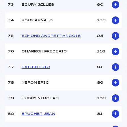
73
ECURY GILLES
90
74
ROUX ARNAUD
158
75
SIMOND ANDRE FRANCOIS
28
76
CHARRON FREDERIC
118
77
RATIER ERIC
91
78
NERON ERIC
86
79
HUDRY NICOLAS
163
80
BRUCHET JEAN
81