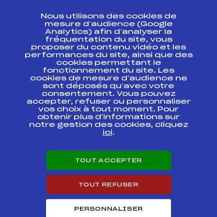
CONTACT
Nous utilisons des cookies de
ESPACE PRESSE
mesure d’audience (Google
Analytics) afin d’analyser la
fréquentation du site, vous
Ressources
proposer du contenu vidéo et les
performances du site, ainsi que des
Pass’Neige
cookies permettant le
Projet sportif fédéral
fonctionnement du site. Les
cookies de mesure d’audience ne
Projet de performance fédéral
sont déposés qu’avec votre
Antidopage
consentement. Vous pouvez
Pôle Développement, Formation, Suivi
accepter, refuser ou personnaliser
Scientifique
vos choix à tout moment. Pour
Listes ministérielles
obtenir plus d'informations sur
notre gestion des cookies, cliquez
Pôle vie de l’athlète
ici
.
Enseignement professionnel
Informatique et chronométrage
Circuits
TOUT ACCEPTER
Carrières
Développement des habiletés mentales
TOUT REFUSER
PERSONNALISER