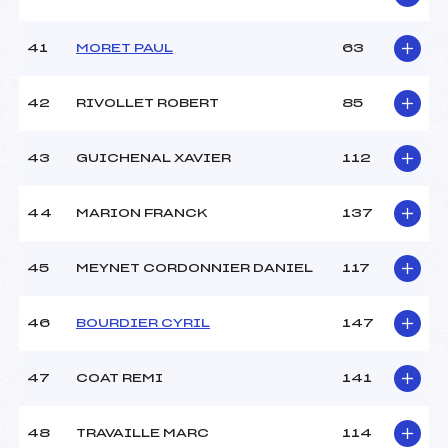
41
MORET PAUL
63
42
RIVOLLET ROBERT
85
43
GUICHENAL XAVIER
112
44
MARION FRANCK
137
45
MEYNET CORDONNIER DANIEL
117
46
BOURDIER CYRIL
147
47
COAT REMI
141
48
TRAVAILLE MARC
114