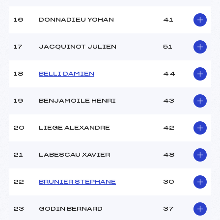
16
DONNADIEU YOHAN
41
Pénalité appliquée :
73.3700
Catégorie :
Cad->Mas
17
JACQUINOT JULIEN
51
18
BELLI DAMIEN
44
19
BENJAMOILE HENRI
43
20
LIEGE ALEXANDRE
42
21
LABESCAU XAVIER
48
22
BRUNIER STEPHANE
30
23
GODIN BERNARD
37