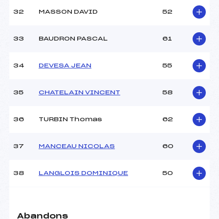
32
MASSON DAVID
52
33
BAUDRON PASCAL
61
34
DEVESA JEAN
55
35
CHATELAIN VINCENT
58
36
TURBIN Thomas
62
37
MANCEAU NICOLAS
60
38
LANGLOIS DOMINIQUE
50
Abandons