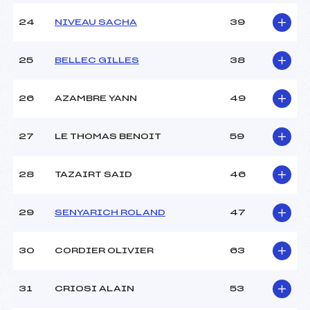
24
NIVEAU SACHA
39
25
BELLEC GILLES
38
26
AZAMBRE YANN
49
27
LE THOMAS BENOIT
59
28
TAZAIRT SAID
46
29
SENYARICH ROLAND
47
30
CORDIER OLIVIER
63
31
CRIOSI ALAIN
53