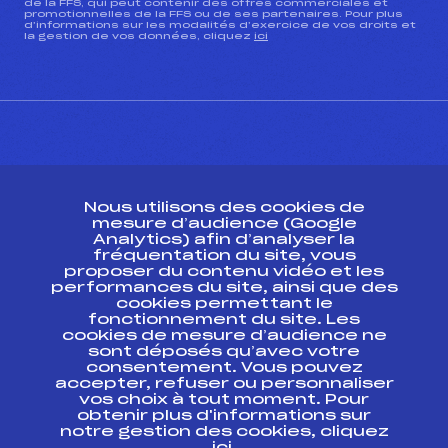
de la FFS, qui peut contenir des offres commerciales et
promotionnelles de la FFS ou de ses partenaires. Pour plus
d’informations sur les modalités d’exercice de vos droits et
la gestion de vos données, cliquez
ici
CONTACT
Nous utilisons des cookies de
ESPACE PRESSE
mesure d’audience (Google
Analytics) afin d’analyser la
fréquentation du site, vous
Ressources
proposer du contenu vidéo et les
performances du site, ainsi que des
Pass’Neige
cookies permettant le
Projet sportif fédéral
fonctionnement du site. Les
cookies de mesure d’audience ne
Projet de performance fédéral
sont déposés qu’avec votre
Antidopage
consentement. Vous pouvez
Pôle Développement, Formation, Suivi
accepter, refuser ou personnaliser
Scientifique
vos choix à tout moment. Pour
Listes ministérielles
obtenir plus d'informations sur
notre gestion des cookies, cliquez
Pôle vie de l’athlète