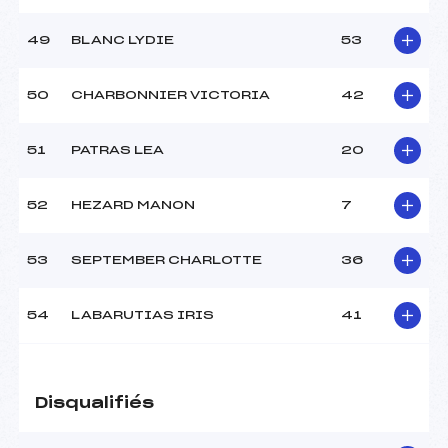
49
BLANC LYDIE
53
50
CHARBONNIER VICTORIA
42
51
PATRAS LEA
20
52
HEZARD MANON
7
53
SEPTEMBER CHARLOTTE
36
54
LABARUTIAS IRIS
41
Disqualifiés