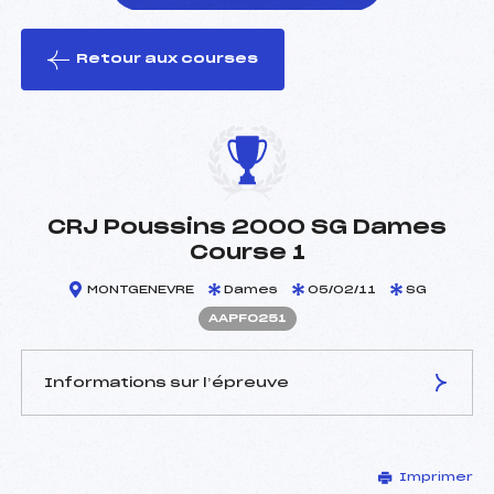
Retour aux courses
foi(s) le ski
CRJ Poussins 2000 SG Dames
Course 1
MONTGENEVRE
Dames
05/02/11
SG
AAPF0251
Informations sur l’épreuve
JURY DE COMPÉTITION
Imprimer
Délégué Technique :
LEMAIRE FABRICE (AP)