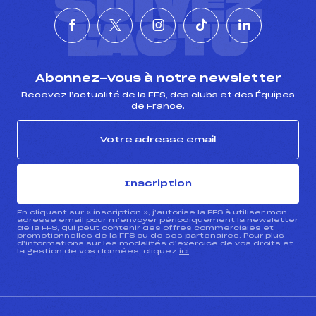
SUIVEZ
L'ACTU
Abonnez-vous à notre newsletter
Recevez l’actualité de la FFS, des clubs et des Équipes
de France.
Inscription
En cliquant sur « inscription », j’autorise la FFS à utiliser mon
adresse email pour m’envoyer périodiquement la newsletter
de la FFS, qui peut contenir des offres commerciales et
promotionnelles de la FFS ou de ses partenaires. Pour plus
d’informations sur les modalités d’exercice de vos droits et
la gestion de vos données, cliquez
ici