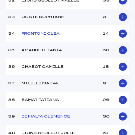
32
LIONS GEOLLOT MAELLE
33
33
COSTE SOPHIANE
3
34
FRONTONI CLEA
14
35
AMARDEIL TANIA
50
36
CHABOT CAMILLE
18
37
MILELLI MAEVA
9
38
SAMAT TATIANA
26
39
DI MALTA CLEMENCE
30
40
LIONS GEOLLOT JULIE
51