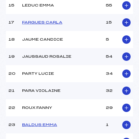
Pénalité appliquée :
255.0000
15
LEDUC EMMA
55
Catégorie :
Pou
17
FARGUES CARLA
15
18
JAUME CANDICE
5
19
JAUSSAUD ROSALIE
54
20
PARTY LUCIE
34
21
PARA VIOLAINE
32
22
ROUX FANNY
29
23
BALDUS EMMA
1