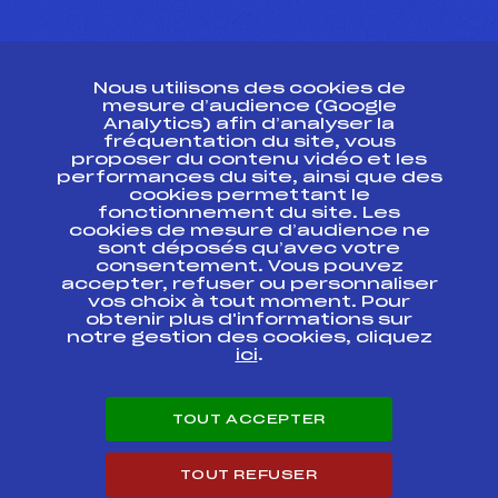
CONTACT
Nous utilisons des cookies de
ESPACE PRESSE
mesure d’audience (Google
Analytics) afin d’analyser la
fréquentation du site, vous
Ressources
proposer du contenu vidéo et les
performances du site, ainsi que des
Pass’Neige
cookies permettant le
Projet sportif fédéral
fonctionnement du site. Les
cookies de mesure d’audience ne
Projet de performance fédéral
sont déposés qu’avec votre
Antidopage
consentement. Vous pouvez
Pôle Développement, Formation, Suivi
accepter, refuser ou personnaliser
Scientifique
vos choix à tout moment. Pour
Listes ministérielles
obtenir plus d'informations sur
notre gestion des cookies, cliquez
Pôle vie de l’athlète
ici
.
Enseignement professionnel
Informatique et chronométrage
Circuits
TOUT ACCEPTER
Carrières
Développement des habiletés mentales
TOUT REFUSER