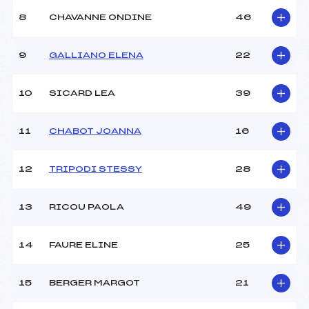
Ouvreurs C :
–
8
CHAVANNE ONDINE
46
Ouvreurs D :
–
Ouvreurs E :
–
Météo :
beau
9
GALLIANO ELENA
22
Neige :
froide
10
SICARD LEA
39
MANCHE 2
11
CHABOT JOANNA
16
Nombre de portes :
–
Heure de départ :
–
Traceur :
–
12
TRIPODI STESSY
28
Ouvreurs A :
–
Ouvreurs B :
–
13
RICOU PAOLA
49
Ouvreurs C :
–
Ouvreurs D :
–
Ouvreurs E :
–
14
FAURE ELINE
25
Température départ :
-4
Température arrivée :
-2
15
BERGER MARGOT
21