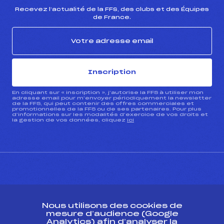
Recevez l’actualité de la FFS, des clubs et des Équipes
de France.
Inscription
En cliquant sur « inscription », j’autorise la FFS à utiliser mon
adresse email pour m’envoyer périodiquement la newsletter
de la FFS, qui peut contenir des offres commerciales et
promotionnelles de la FFS ou de ses partenaires. Pour plus
d’informations sur les modalités d’exercice de vos droits et
la gestion de vos données, cliquez
ici
CONTACT
Nous utilisons des cookies de
ESPACE PRESSE
mesure d’audience (Google
Analytics) afin d’analyser la