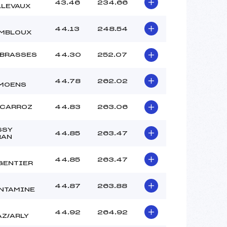
43.46
234.66
LLEVAUX
–
–
44.13
248.54
–
MBLOUX
–
 :
–
 BRASSES
44.30
252.07
 :
-1
44.78
262.02
MOENS
 CARROZ
44.83
263.06
SSY
44.85
263.47
RAN
44.85
263.47
GENTIER
44.87
263.88
NTAMINE
44.92
264.92
AZ/ARLY