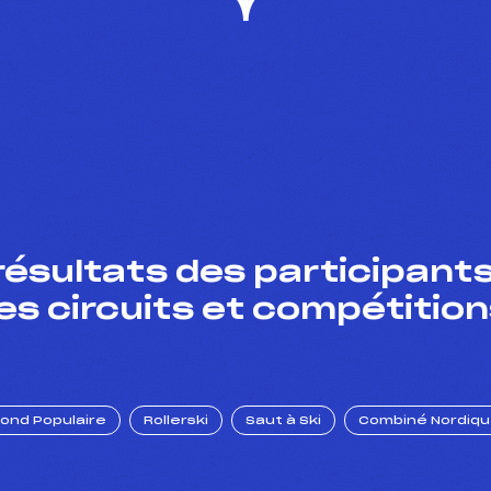
résultats des participants
es circuits et compétition
Fond Populaire
Rollerski
Saut à Ski
Combiné Nordiq