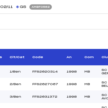
02/11
GS
AMBF0562
CARACTÉRISTIQU
GEROLA ALAIN ()
Piste :
RICHARD REMY (MB)
Altitude départ :
BERTHET PIERRE (MB)
Altitude arrivée :
s
Clt/Cat
Code
An
Com
Cl
ON CURTILLET BRUNO
Dénivelé :
(MB)
Homologation :
SC
1/Ben
FFS2620314
1998
MB
GE
MANCHE 2
SC
2/Ben
FFS2627067
1998
MB
BE
28
Nombre de portes :
13H30
Heure de départ :
SC
3/Ben
FFS2631372
1998
MB
AV
RONCO NICOLAS (MB)
Traceur :
SKI CLUB ()
Ouvreurs A :
SC