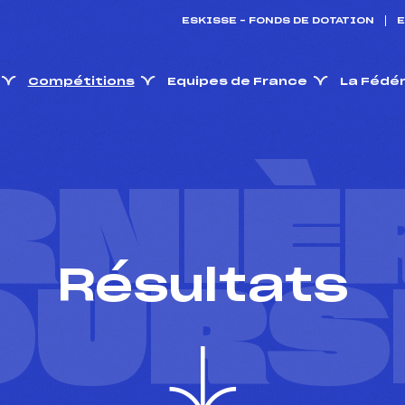
ESKISSE – FONDS DE DOTATION
E
Compétitions
Equipes de France
La Fédé
RNIÈ
Résultats
OURS