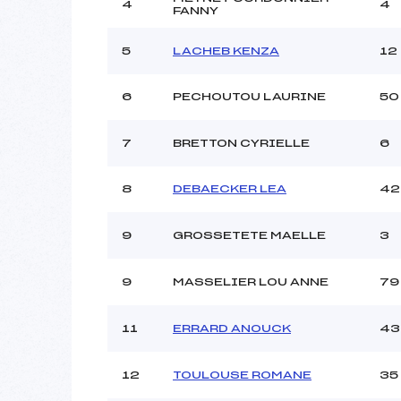
4
4
FANNY
Ouvreurs B :
Ouvreurs C :
5
LACHEB KENZA
12
Ouvreurs D :
Ouvreurs E :
Météo :
6
PECHOUTOU LAURINE
50
Neige :
7
BRETTON CYRIELLE
6
Pénalité appliquée :
8
DEBAECKER LEA
42
Catégorie :
9
GROSSETETE MAELLE
3
9
MASSELIER LOU ANNE
79
11
ERRARD ANOUCK
43
12
TOULOUSE ROMANE
35