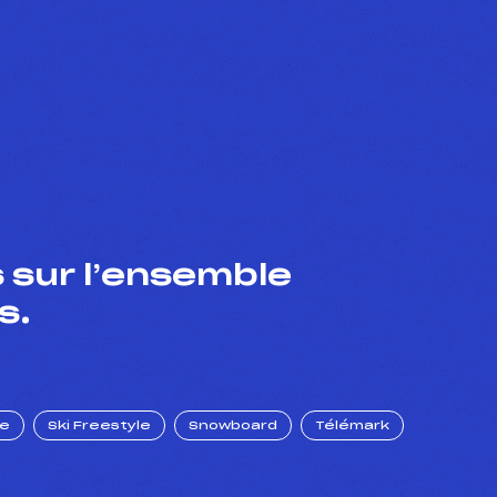
 sur l’ensemble
s.
ue
Ski Freestyle
Snowboard
Télémark