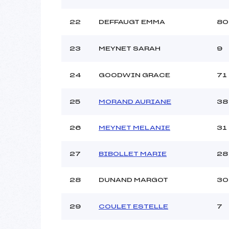
22
DEFFAUGT EMMA
80
23
MEYNET SARAH
9
24
GOODWIN GRACE
71
25
MORAND AURIANE
38
26
MEYNET MELANIE
31
27
BIBOLLET MARIE
28
28
DUNAND MARGOT
30
29
COULET ESTELLE
7