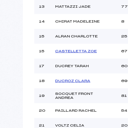
13
MATTAZZI JADE
77
14
CHIRAT MADELEINE
8
15
ALRAN CHARLOTTE
25
15
CASTELLETTA ZOE
67
17
DUCREY TARAH
60
18
DUCROZ CLARA
69
SOCQUET FRONT
19
81
ANDREA
20
PAILLARD RACHEL
54
21
VOLTZ CELIA
20