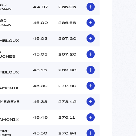
 GD
44.97
265.96
RNAN
 GD
45.00
266.58
RNAN
45.03
267.20
MBLOUX
S
45.03
267.20
UCHES
45.16
269.90
MBLOUX
45.30
272.80
AMONIX
 MEGEVE
45.33
273.42
45.46
276.11
AMONIX
MPE
45.50
276.94
USES