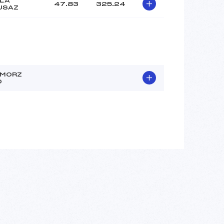
 LA
47.83
325.24
USAZ
 MORZ
O