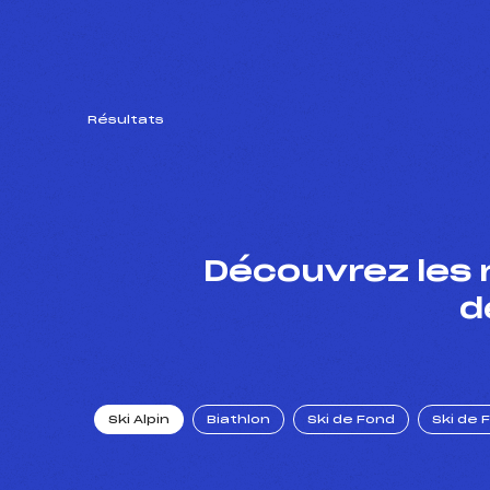
Résultats
Découvrez les 
d
Ski Alpin
Biathlon
Ski de Fond
Ski de 