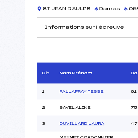
ST JEAN D'AULPS
Dames
05/
Informations sur l’épreuve
JURY DE COMPÉTITION
Délégué Technique :
Arbitre :
Assistant :
Clt
Nom Prénom
Do
Dir. Epreuve :
GAYD
1
PALLAFRAY TESSE
61
MANCHE 1
2
SAVEL ALINE
75
Nombre de portes :
Heure de départ :
3
DUVILLARD LAURA
47
Traceur :
Ouvreurs A :
MEYNET CORDONNIER