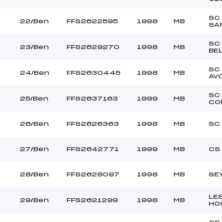
SC
22/Ben
FFS2622595
1998
MB
SA
SC
23/Ben
FFS2629270
1998
MB
BE
SC
24/Ben
FFS2630445
1998
MB
AV
SC
25/Ben
FFS2637163
1999
MB
CO
26/Ben
FFS2626363
1998
MB
SC
27/Ben
FFS2642771
1999
MB
CS
28/Ben
FFS2628097
1998
MB
SE
LE
29/Ben
FFS2621299
1998
MB
HO