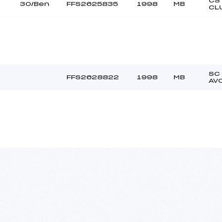
CS
30/Ben
FFS2625835
1998
MB
CL
SC
FFS2628822
1998
MB
AV