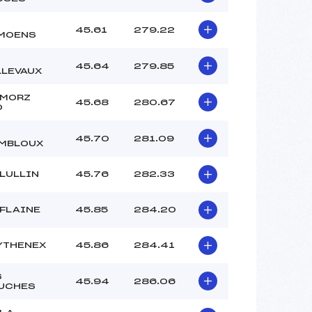
45.61
279.22
MOENS
45.64
279.85
LLEVAUX
 MORZ
45.68
280.67
O
45.70
281.09
MBLOUX
 LULLIN
45.76
282.33
 FLAINE
45.85
284.20
YTHENEX
45.86
284.41
S
45.94
286.06
UCHES