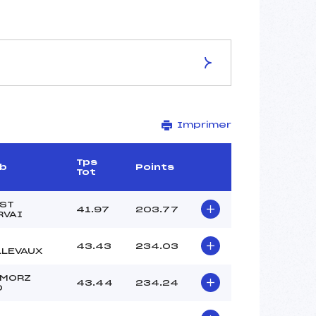
ES DE LA PISTE
Imprimer
LES FONTAINES
1596
1396
Tps
ub
Points
Tot
200
1797/03/01
 ST
41.97
203.77
RVAI
43.43
234.03
LLEVAUX
28
–
 MORZ
43.44
234.24
O
BERTHET PIERRE (MB)
–