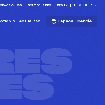
SPACE CLUBS
BOUTIQUE FFS
FFS TV
ration
Actualités
Espace Licencié
RES
ES