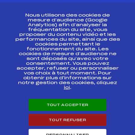
CONTACT
Nous utilisons des cookies de
ESPACE PRESSE
mesure d’audience (Google
Analytics) afin d’analyser la
fréquentation du site, vous
Ressources
proposer du contenu vidéo et les
performances du site, ainsi que des
Pass’Neige
cookies permettant le
Projet sportif fédéral
fonctionnement du site. Les
cookies de mesure d’audience ne
Projet de performance fédéral
sont déposés qu’avec votre
Antidopage
consentement. Vous pouvez
Pôle Développement, Formation, Suivi
accepter, refuser ou personnaliser
Scientifique
vos choix à tout moment. Pour
Listes ministérielles
obtenir plus d'informations sur
notre gestion des cookies, cliquez
Pôle vie de l’athlète
ici
.
Enseignement professionnel
Informatique et chronométrage
Circuits
TOUT ACCEPTER
Carrières
Développement des habiletés mentales
TOUT REFUSER