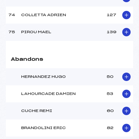
74
COLLETTA ADRIEN
127
75
PIROU MAEL
139
Abandons
HERNANDEZ HUGO
50
LAHOURCADE DAMIEN
53
CUCHE REMI
60
BRANDOLINI ERIC
82