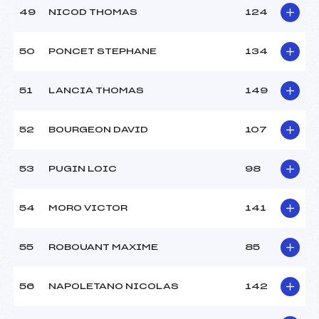
49
NICOD THOMAS
124
50
PONCET STEPHANE
134
51
LANCIA THOMAS
149
52
BOURGEON DAVID
107
53
PUGIN LOIC
98
54
MORO VICTOR
141
55
ROBOUANT MAXIME
85
56
NAPOLETANO NICOLAS
142