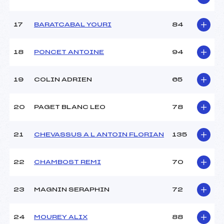
Ouvreurs E :
–
Température départ :
–
17
BARATCABAL YOURI
84
Température arrivée :
-1
18
PONCET ANTOINE
94
Pénalité appliquée :
81.1600
Catégorie :
Min->Mas
19
COLIN ADRIEN
65
20
PAGET BLANC LEO
78
21
CHEVASSUS A L ANTOIN FLORIAN
135
22
CHAMBOST REMI
70
23
MAGNIN SERAPHIN
72
24
MOUREY ALIX
88