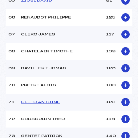
65
ZIOSI DAVID
81
66
RENAUDOT PHILIPPE
125
67
CLERC JAMES
117
68
CHATELAIN TIMOTHE
109
69
DAVILLER THOMAS
126
70
PRETRE ALOIS
130
71
CLETO ANTOINE
123
72
GROSGURIN THEO
118
73
GENTET PATRICK
140