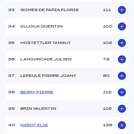
33
GOMES DE FARIA FLORIS
111
34
DUJOUX QUENTIN
100
35
HOSTETTLER TANGUY
102
36
LAHOURCADE JULIEN
79
37
LEPEULE PIERRE JOANY
80
38
BERRY PIERRE
112
39
BRIN VALENTIN
116
40
NABOT ELIE
138