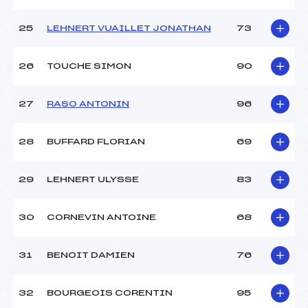
25
LEHNERT VUAILLET JONATHAN
73
26
TOUCHE SIMON
90
27
RASO ANTONIN
96
28
BUFFARD FLORIAN
69
29
LEHNERT ULYSSE
83
30
CORNEVIN ANTOINE
68
31
BENOIT DAMIEN
76
32
BOURGEOIS CORENTIN
95