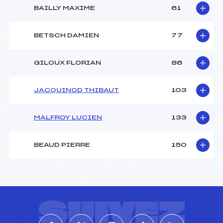
BAILLY MAXIME
61
BETSCH DAMIEN
77
GILOUX FLORIAN
86
JACQUINOD THIBAUT
103
MALFROY LUCIEN
133
BEAUD PIERRE
150
SUIVEZ