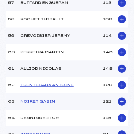
57
BUFFARD ENGUERAN
113
58
ROCHET THIBAULT
108
59
CREVOISIER JEREMY
114
60
PERREIRA MARTIN
146
61
ALLIOD NICOLAS
148
62
TRENTESAUX ANTOINE
120
63
NOIRET GABIN
121
64
DENNINGER TOM
115