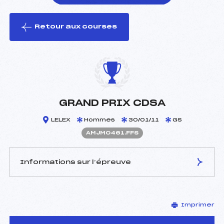
Retour aux courses
foi(s) le ski
GRAND PRIX CDSA
LELEX
Hommes
30/01/11
GS
AMJM0461.FFS
Informations sur l’épreuve
JURY DE COMPÉTITION
Imprimer
Délégué Technique :
ROUSSEAUX JACKY (MJ)
Arbitre :
BLANCHARD RAYMOND