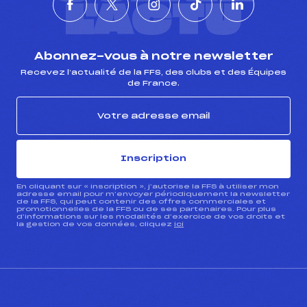
L'ACTU
Abonnez-vous à notre newsletter
Recevez l’actualité de la FFS, des clubs et des Équipes
de France.
Inscription
En cliquant sur « inscription », j’autorise la FFS à utiliser mon
adresse email pour m’envoyer périodiquement la newsletter
de la FFS, qui peut contenir des offres commerciales et
promotionnelles de la FFS ou de ses partenaires. Pour plus
d’informations sur les modalités d’exercice de vos droits et
la gestion de vos données, cliquez
ici