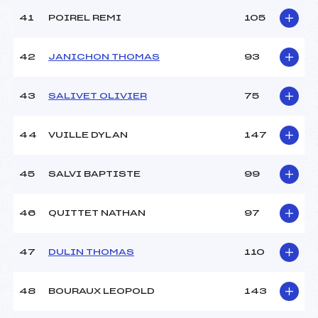
41
POIREL REMI
105
42
JANICHON THOMAS
93
43
SALIVET OLIVIER
75
44
VUILLE DYLAN
147
45
SALVI BAPTISTE
99
46
QUITTET NATHAN
97
47
DULIN THOMAS
110
48
BOURAUX LEOPOLD
143