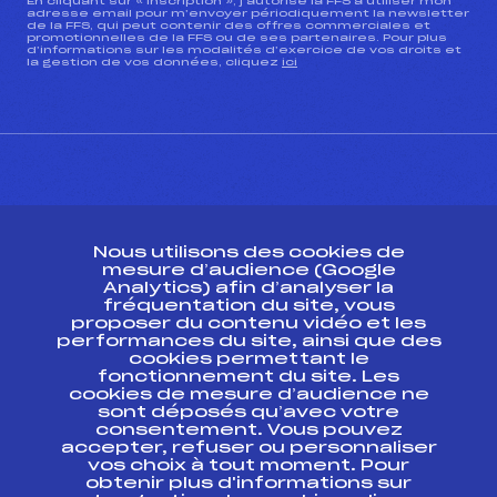
En cliquant sur « inscription », j’autorise la FFS à utiliser mon
adresse email pour m’envoyer périodiquement la newsletter
de la FFS, qui peut contenir des offres commerciales et
promotionnelles de la FFS ou de ses partenaires. Pour plus
d’informations sur les modalités d’exercice de vos droits et
la gestion de vos données, cliquez
ici
CONTACT
Nous utilisons des cookies de
ESPACE PRESSE
mesure d’audience (Google
Analytics) afin d’analyser la
fréquentation du site, vous
Ressources
proposer du contenu vidéo et les
performances du site, ainsi que des
Pass’Neige
cookies permettant le
Projet sportif fédéral
fonctionnement du site. Les
cookies de mesure d’audience ne
Projet de performance fédéral
sont déposés qu’avec votre
Antidopage
consentement. Vous pouvez
Pôle Développement, Formation, Suivi
accepter, refuser ou personnaliser
Scientifique
vos choix à tout moment. Pour
Listes ministérielles
obtenir plus d'informations sur