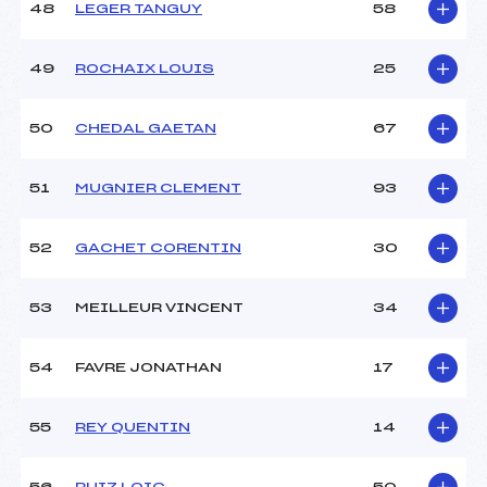
48
LEGER TANGUY
58
49
ROCHAIX LOUIS
25
50
CHEDAL GAETAN
67
51
MUGNIER CLEMENT
93
52
GACHET CORENTIN
30
53
MEILLEUR VINCENT
34
54
FAVRE JONATHAN
17
55
REY QUENTIN
14