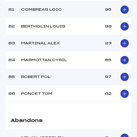
81
COMBREAS LOIC
95
82
BERTHOLIN LOUIS
98
83
MARTINAL ALEX
23
84
MARMOTTAN CYRIL
65
85
ROBERT POL
97
86
PONCET TOM
62
Abandons