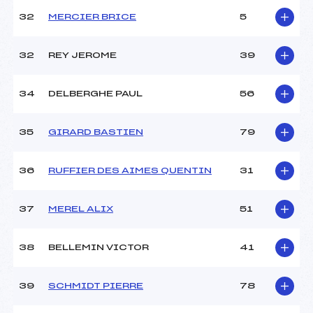
32
MERCIER BRICE
5
32
REY JEROME
39
34
DELBERGHE PAUL
56
35
GIRARD BASTIEN
79
36
RUFFIER DES AIMES QUENTIN
31
37
MEREL ALIX
51
38
BELLEMIN VICTOR
41
39
SCHMIDT PIERRE
78