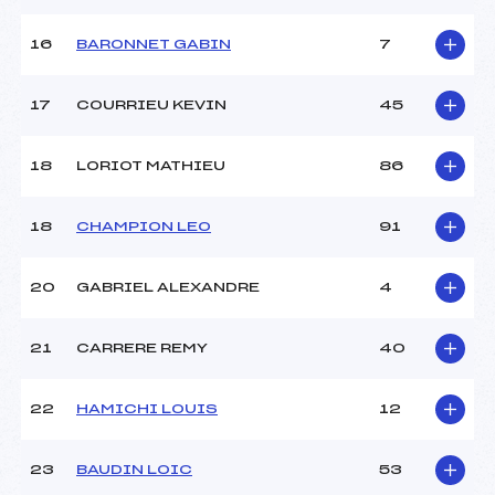
Pénalité appliquée :
84.6300
16
BARONNET GABIN
7
Catégorie :
Min
17
COURRIEU KEVIN
45
18
LORIOT MATHIEU
86
18
CHAMPION LEO
91
20
GABRIEL ALEXANDRE
4
21
CARRERE REMY
40
22
HAMICHI LOUIS
12
23
BAUDIN LOIC
53