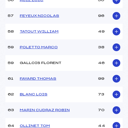
56
RUIZ LOIC
50
57
FEYEUX NICOLAS
96
58
TATOUT WILLIAM
49
59
POLETTO MARCO
38
59
GALLOIS FLORENT
46
61
FAYARD THOMAS
99
62
BLANC LOIS
73
63
MARIN CUDRAZ ROBIN
70
64
OLLINET TOM
44