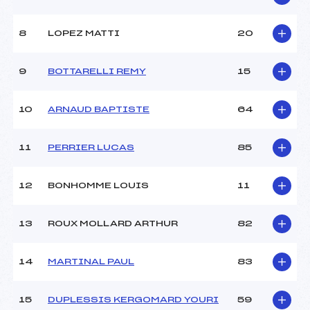
Ouvreurs B :
SANDRAZ MORANE (SA)
Ouvreurs C :
–
8
LOPEZ MATTI
20
Ouvreurs D :
–
Ouvreurs E :
–
Météo :
–
9
BOTTARELLI REMY
15
Neige :
–
10
ARNAUD BAPTISTE
64
MANCHE 2
11
PERRIER LUCAS
85
Nombre de portes :
–
Heure de départ :
–
Traceur :
–
12
BONHOMME LOUIS
11
Ouvreurs A :
–
Ouvreurs B :
–
13
ROUX MOLLARD ARTHUR
82
Ouvreurs C :
–
Ouvreurs D :
–
Ouvreurs E :
–
14
MARTINAL PAUL
83
Température départ :
–
Température arrivée :
–
15
DUPLESSIS KERGOMARD YOURI
59