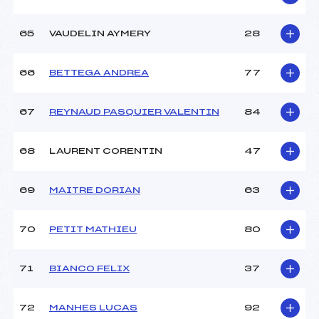
65
VAUDELIN AYMERY
28
66
BETTEGA ANDREA
77
67
REYNAUD PASQUIER VALENTIN
84
68
LAURENT CORENTIN
47
69
MAITRE DORIAN
63
70
PETIT MATHIEU
80
71
BIANCO FELIX
37
72
MANHES LUCAS
92