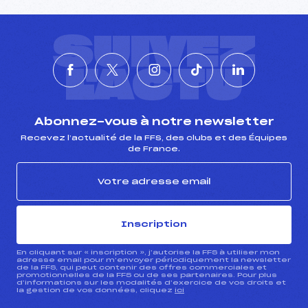
SUIVEZ
L'ACTU
Abonnez-vous à notre newsletter
Recevez l’actualité de la FFS, des clubs et des Équipes
de France.
Inscription
En cliquant sur « inscription », j’autorise la FFS à utiliser mon
adresse email pour m’envoyer périodiquement la newsletter
de la FFS, qui peut contenir des offres commerciales et
promotionnelles de la FFS ou de ses partenaires. Pour plus
d’informations sur les modalités d’exercice de vos droits et
la gestion de vos données, cliquez
ici