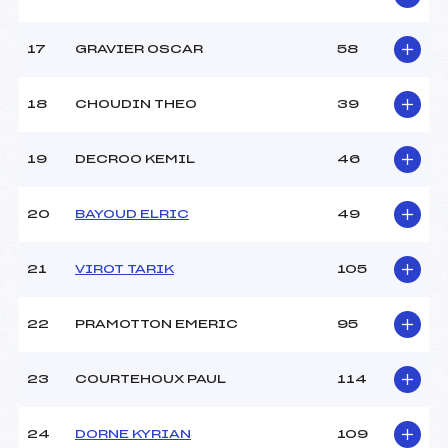
Pénalité appliquée :
194.1000
Catégorie :
Ben+Min
17
GRAVIER OSCAR
58
18
CHOUDIN THEO
39
19
DECROO KEMIL
46
20
BAYOUD ELRIC
49
21
VIROT TARIK
105
22
PRAMOTTON EMERIC
95
23
COURTEHOUX PAUL
114
24
DORNE KYRIAN
109