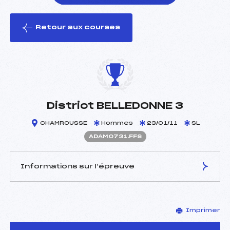
Retour aux courses
foi(s) le ski
District BELLEDONNE 3
CHAMROUSSE
Hommes
23/01/11
SL
ADAM0731.FFS
Informations sur l’épreuve
JURY DE COMPÉTITION
Imprimer
Délégué Technique :
METZEN DIDIER (DA)
Arbitre :
NOVET NORBERT (SA)