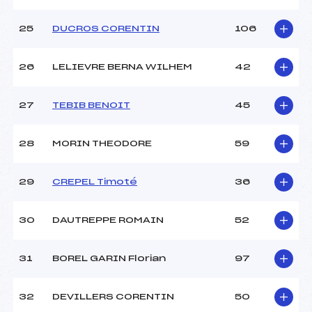
25
DUCROS CORENTIN
106
26
LELIEVRE BERNA WILHEM
42
27
TEBIB BENOIT
45
28
MORIN THEODORE
59
29
CREPEL Timoté
36
30
DAUTREPPE ROMAIN
52
31
BOREL GARIN Florian
97
32
DEVILLERS CORENTIN
50