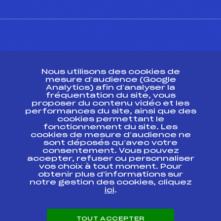
CONTACT
Nous utilisons des cookies de
ESPACE PRESSE
mesure d’audience (Google
Analytics) afin d’analyser la
fréquentation du site, vous
Ressources
proposer du contenu vidéo et les
performances du site, ainsi que des
Pass’Neige
cookies permettant le
Projet sportif fédéral
fonctionnement du site. Les
cookies de mesure d’audience ne
Projet de performance fédéral
sont déposés qu’avec votre
Antidopage
consentement. Vous pouvez
Pôle Développement, Formation, Suivi
accepter, refuser ou personnaliser
Scientifique
vos choix à tout moment. Pour
Listes ministérielles
obtenir plus d'informations sur
notre gestion des cookies, cliquez
Pôle vie de l’athlète
ici
.
Enseignement professionnel
Informatique et chronométrage
Circuits
TOUT ACCEPTER