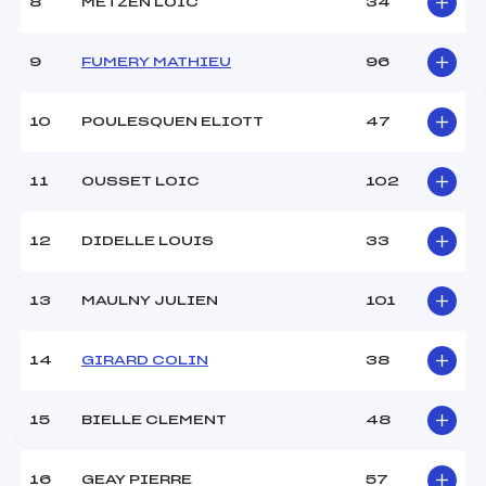
8
METZEN LOIC
34
Ouvreurs C :
–
Ouvreurs D :
–
Ouvreurs E :
–
9
FUMERY MATHIEU
96
Météo :
BEAU
Neige :
DURE
10
POULESQUEN ELIOTT
47
MANCHE 2
11
OUSSET LOIC
102
Nombre de portes :
39
Heure de départ :
12H30
12
DIDELLE LOUIS
33
Traceur :
ADRIAENSEN BJORN (PE)
Ouvreurs A :
TURCO NICOLAS (CA)
13
MAULNY JULIEN
101
Ouvreurs B :
–
Ouvreurs C :
–
Ouvreurs D :
–
14
GIRARD COLIN
38
Ouvreurs E :
–
Température départ :
-10°C
15
BIELLE CLEMENT
48
Température arrivée :
-10°C
16
GEAY PIERRE
57