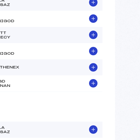
LA
SAZ
NIGOD
TT
NECY
NIGOD
THENEX
GD
RNAN
LA
SAZ