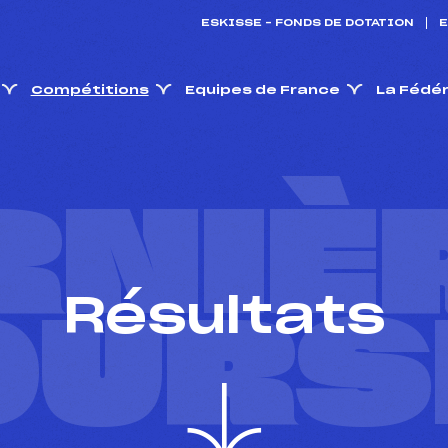
ESKISSE – FONDS DE DOTATION
E
Compétitions
Equipes de France
La Fédé
RNIÈ
Résultats
OURS