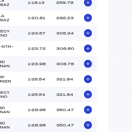
–
LA
1:18.13
259.79
SAZ
–
–
LA
1:20.81
282.23
SAZ
 :
–
 :
–
NECY
1:23.57
305.34
MNO
 NTN-
1:23.72
306.60
GD
1:23.98
308.78
RNAN
MP
1:25.54
321.84
RIER
NECY
1:25.54
321.84
MNO
GD
1:28.96
350.47
RNAN
GD
1:28.96
350.47
RNAN