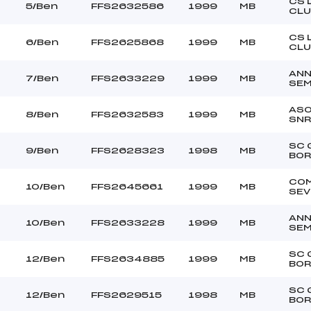
Ouvreurs C :
CS 
5/Ben
FFS2632586
1999
MB
CLU
–
Ouvreurs D :
–
Ouvreurs E :
CS 
6/Ben
FFS2625868
1999
MB
–
CLU
Température départ
–
Température arrivée
AN
–
7/Ben
FFS2633229
1999
MB
SE
ASO
8/Ben
FFS2632583
1999
MB
SNR
215.5800
Ben
SC 
9/Ben
FFS2628323
1998
MB
BO
CO
10/Ben
FFS2645661
1999
MB
SEV
AN
10/Ben
FFS2633228
1999
MB
SE
SC 
12/Ben
FFS2634885
1999
MB
BO
SC 
12/Ben
FFS2629515
1998
MB
BO