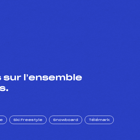
 sur l’ensemble
s.
ue
Ski Freestyle
Snowboard
Télémark