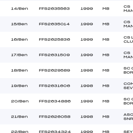
CS
14/Ben
FFS2635563
1999
MB
MA
CS
15/Ben
FFS2635014
1999
MB
MA
CS 
16/Ben
FFS2625836
1999
MB
CLU
CS
17/Ben
FFS2631509
1999
MB
MA
SC 
18/Ben
FFS2629589
1998
MB
BO
CO
19/Ben
FFS2631606
1998
MB
SEV
SC 
20/Ben
FFS2634886
1999
MB
BO
ASO
21/Ben
FFS2626058
1998
MB
SNR
22/Ben
FFS2634324
1999
MB
SEY