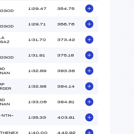
1:29.47
354.75
NIGOD
1:29.71
356.76
NIGOD
LA
1:31.70
373.42
SAZ
1:31.91
375.18
NIGOD
GD
1:32.89
383.38
RNAN
MP
1:32.98
384.14
RIER
GD
1:33.06
384.81
RNAN
 NTN-
1:35.33
403.81
THENEX
1:40.00
442.92