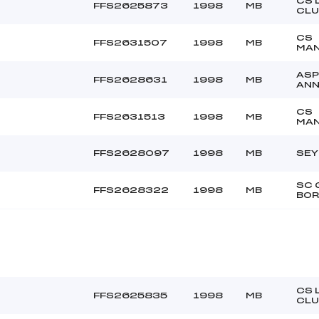
CS 
FFS2625873
1998
MB
CLU
CS
FFS2631507
1998
MB
MA
ASP
FFS2628631
1998
MB
AN
CS
FFS2631513
1998
MB
MA
FFS2628097
1998
MB
SEY
SC 
FFS2628322
1998
MB
BO
CS 
FFS2625835
1998
MB
CLU