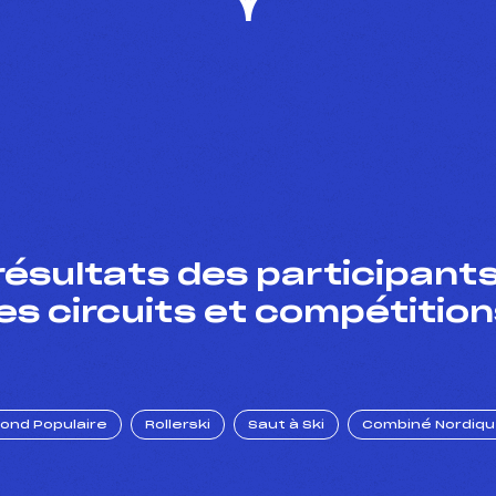
résultats des participants
es circuits et compétition
Fond Populaire
Rollerski
Saut à Ski
Combiné Nordiq