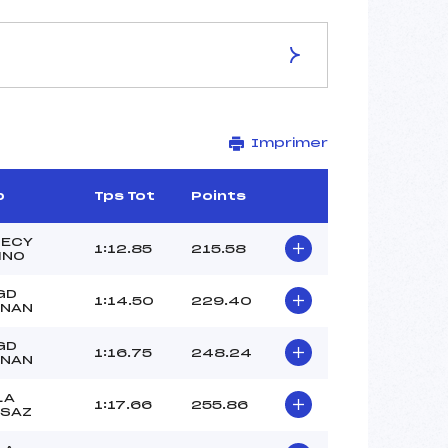
ES DE LA PISTE
Imprimer
L'ETALE
1460
1305
b
Tps Tot
Points
155
2438/02/09
NECY
1:12.85
215.58
MNO
GD
1:14.50
229.40
RNAN
–
GD
1:16.75
248.24
–
RNAN
ANGUENOT LIONEL (MB)
LA
–
1:17.66
255.86
SAZ
–