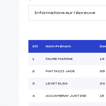
Informations sur l’épreuve
JURY DE COMPÉTITION
Délégué Technique :
Arbitre :
Assistant :
Clt
Nom Prénom
Do
Dir. Epreuve :
PA
1
FAURE MARINE
13
2
MATTAZZI JADE
26
MANCHE 1
Nombre de portes :
3
LEVET ELSA
34
Heure de départ :
Traceur :
PERIL
4
ACCAMBRAY JUSTINE
15
Ouvreurs A :
Ouvreurs B :