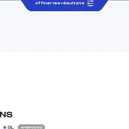
Affiner les résultats
INS
SL
AMBF0092