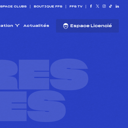
SPACE CLUBS
BOUTIQUE FFS
FFS TV
ration
Actualités
Espace Licencié
RES
ES