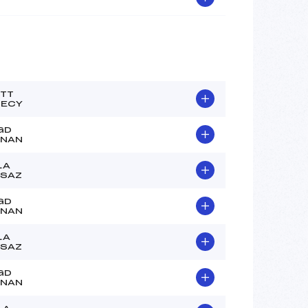
TT
NECY
GD
RNAN
LA
SAZ
GD
RNAN
LA
SAZ
GD
RNAN