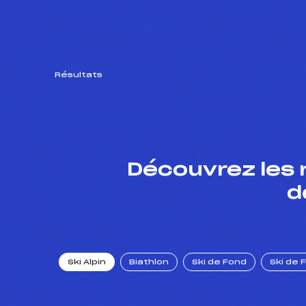
Résultats
Découvrez les 
d
Ski Alpin
Biathlon
Ski de Fond
Ski de 