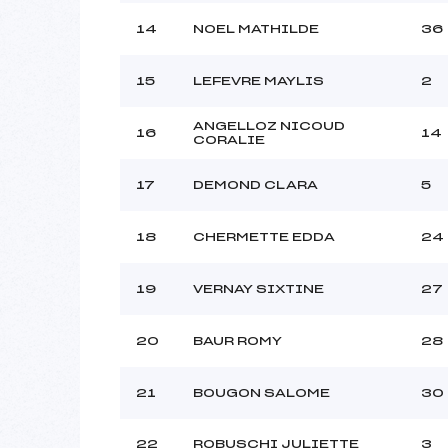
14
NOEL MATHILDE
36
15
LEFEVRE MAYLIS
2
ANGELLOZ NICOUD
16
14
CORALIE
17
DEMOND CLARA
5
18
CHERMETTE EDDA
24
19
VERNAY SIXTINE
27
20
BAUR ROMY
28
21
BOUGON SALOME
30
22
ROBUSCHI JULIETTE
3