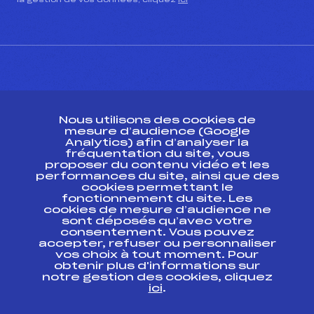
la gestion de vos données, cliquez
ici
CONTACT
Nous utilisons des cookies de
ESPACE PRESSE
mesure d’audience (Google
Analytics) afin d’analyser la
fréquentation du site, vous
Ressources
proposer du contenu vidéo et les
performances du site, ainsi que des
Pass’Neige
cookies permettant le
Projet sportif fédéral
fonctionnement du site. Les
cookies de mesure d’audience ne
Projet de performance fédéral
sont déposés qu’avec votre
Antidopage
consentement. Vous pouvez
Pôle Développement, Formation, Suivi
accepter, refuser ou personnaliser
Scientifique
vos choix à tout moment. Pour
Listes ministérielles
obtenir plus d'informations sur
notre gestion des cookies, cliquez
Pôle vie de l’athlète
ici
.
Enseignement professionnel
Informatique et chronométrage