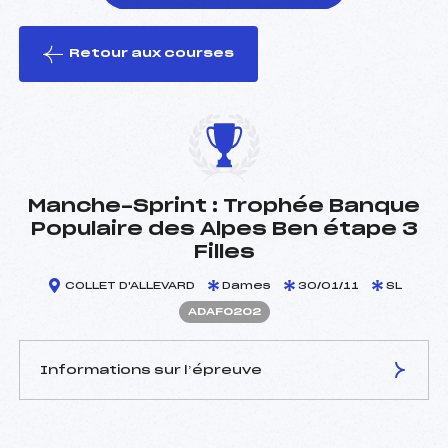
Retour aux courses
foi(s) le ski
Manche-Sprint : Trophée Banque
Populaire des Alpes Ben étape 3
Filles
COLLET D'ALLEVARD
Dames
30/01/11
SL
ADAF0202
Informations sur l’épreuve
JURY DE COMPÉTITION