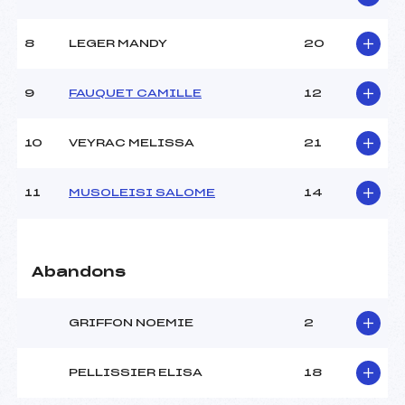
Ouvreurs B :
–
Ouvreurs C :
–
8
LEGER MANDY
20
Ouvreurs D :
–
Ouvreurs E :
–
Météo :
–
9
FAUQUET CAMILLE
12
Neige :
–
10
VEYRAC MELISSA
21
MANCHE 2
11
MUSOLEISI SALOME
14
Nombre de portes :
–
Heure de départ :
–
Traceur :
–
Ouvreurs A :
–
Abandons
Ouvreurs B :
–
Ouvreurs C :
–
Ouvreurs D :
–
GRIFFON NOEMIE
2
Ouvreurs E :
–
Température départ :
–
PELLISSIER ELISA
18
Température arrivée :
–