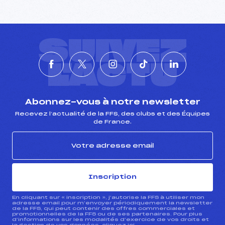
Pénalité appliquée :
–
Catégorie :
Ben
SUIVEZ
L'ACTU
Abonnez-vous à notre newsletter
Recevez l’actualité de la FFS, des clubs et des Équipes
de France.
Inscription
En cliquant sur « inscription », j’autorise la FFS à utiliser mon
adresse email pour m’envoyer périodiquement la newsletter
de la FFS, qui peut contenir des offres commerciales et
promotionnelles de la FFS ou de ses partenaires. Pour plus
d’informations sur les modalités d’exercice de vos droits et