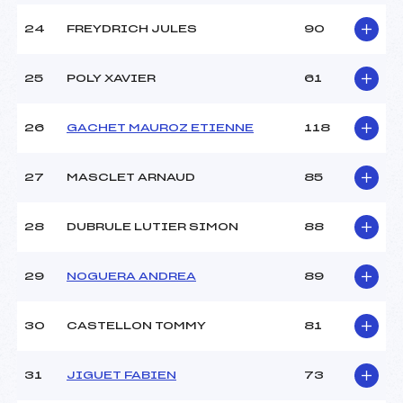
24
FREYDRICH JULES
90
25
POLY XAVIER
61
26
GACHET MAUROZ ETIENNE
118
27
MASCLET ARNAUD
85
28
DUBRULE LUTIER SIMON
88
29
NOGUERA ANDREA
89
30
CASTELLON TOMMY
81
31
JIGUET FABIEN
73