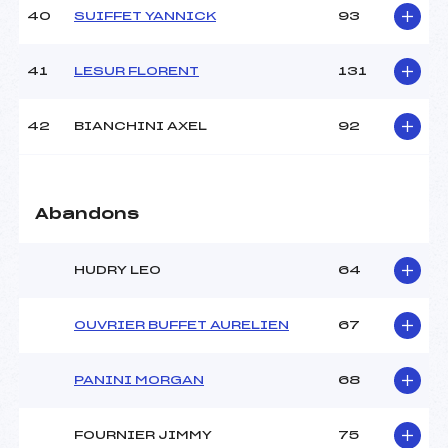
40
SUIFFET YANNICK
93
41
LESUR FLORENT
131
42
BIANCHINI AXEL
92
Abandons
HUDRY LEO
64
OUVRIER BUFFET AURELIEN
67
PANINI MORGAN
68
FOURNIER JIMMY
75