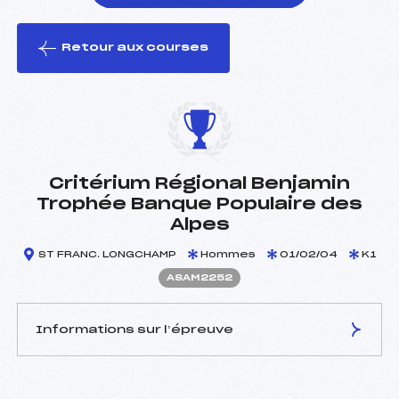
Retour aux courses
foi(s) le ski
Critérium Régional Benjamin
Trophée Banque Populaire des
Alpes
ST FRANC. LONGCHAMP
Hommes
01/02/04
K1
ASAM2252
Informations sur l’épreuve
JURY DE COMPÉTITION