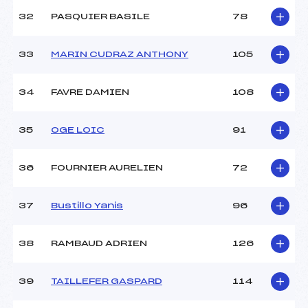
32
PASQUIER BASILE
78
33
MARIN CUDRAZ ANTHONY
105
34
FAVRE DAMIEN
108
35
OGE LOIC
91
36
FOURNIER AURELIEN
72
37
Bustillo Yanis
96
38
RAMBAUD ADRIEN
126
39
TAILLEFER GASPARD
114