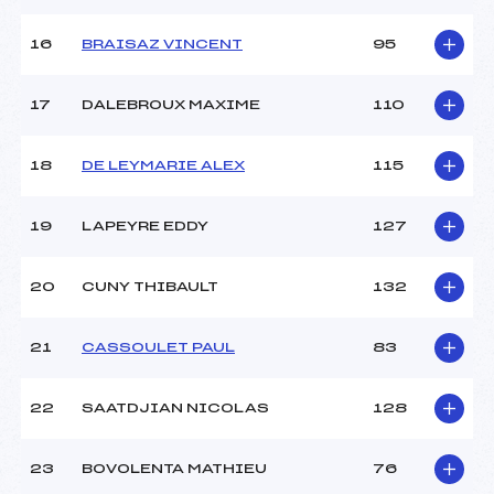
16
BRAISAZ VINCENT
95
Pénalité appliquée :
207.9200
Catégorie :
Ben
17
DALEBROUX MAXIME
110
18
DE LEYMARIE ALEX
115
19
LAPEYRE EDDY
127
20
CUNY THIBAULT
132
21
CASSOULET PAUL
83
22
SAATDJIAN NICOLAS
128
23
BOVOLENTA MATHIEU
76