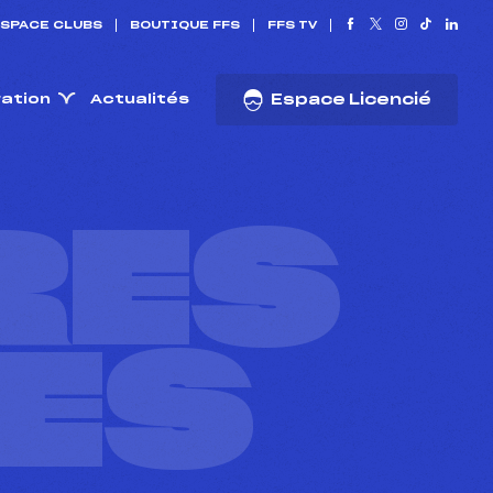
SPACE CLUBS
BOUTIQUE FFS
FFS TV
ration
Actualités
Espace Licencié
RES
ES