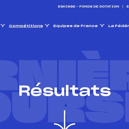
ESKISSE – FONDS DE DOTATION
E
Compétitions
Equipes de France
La Fédé
RNIÈ
Résultats
OURS