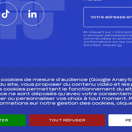
CTU
En cliquant sur « inscript
m’envoyer périodiquement
commerciales et promotio
d’informations sur les mo
données, cliquez
ici
s cookies de mesure d’audience (Google Analytic
 du site, vous proposer du contenu vidéo et le
des cookies permettant le fonctionnement du sit
essources
ce ne sont déposés qu’avec votre consentem
Pass’Neige
Pôle vie de l’
er ou personnaliser vos choix à tout moment. P
formations sur notre gestion des cookies, cliq
Projet sportif fédéral
Enseignemen
Projet de performance fédéral
Informatiqu
Antidopage
Circuits
TER
TOUT REFUSER
PE
Pôle Développement, Formation, Suivi
Carrières
Scientifique
Développeme