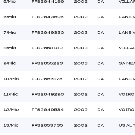
5/Mic
FFS2644196
2002
DA
VILLA
–
Ouvreurs C :
–
Ouvreurs D :
6/Mic
FFS2643695
2002
DA
LANS 
–
Ouvreurs E :
BEAU
Température départ
7/Mic
FFS2649330
2003
DA
LANS 
DURE
Température arrivée
8/Mic
FFS2653139
2003
DA
VILLA
–
Mic
9/Mic
FFS2655223
2003
DA
SA ME
10/Mic
FFS2666175
2002
DA
LANS 
11/Mic
FFS2649290
2002
DA
VOIRO
12/Mic
FFS2649534
2002
DA
VOIRO
13/Mic
FFS2653735
2002
DA
US AU