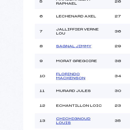
5
26
RAPHAEL
Ouvreurs C :
Ouvreurs D :
6
LECHENARD AXEL
27
Ouvreurs E :
Météo :
JALLIFFIER VERNE
7
36
Neige :
LOU
8
SAGNAL JIMMY
29
Pénalité appliquée :
Catégorie :
9
MORAT GREGOIRE
38
FLORINDO
10
34
MACKENSON
11
MURARD JULES
30
12
ECHANTILLON LOIC
23
CHICHIGNOUD
13
35
LOUIS