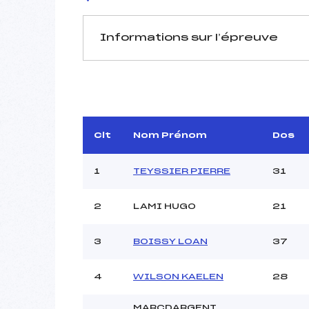
Informations sur l’épreuve
JURY DE COMPÉTITION
Délégué Technique :
GR
Arbitre :
ARGOUD P
Assistant :
Clt
Nom Prénom
Dos
Dir. Epreuve :
1
TEYSSIER PIERRE
31
2
LAMI HUGO
21
MANCHE 1
Nombre de portes :
3
BOISSY LOAN
37
Heure de départ :
Traceur :
DE BEN
4
WILSON KAELEN
28
Ouvreurs A :
C
MARCDARGENT
Ouvreurs B :
BO