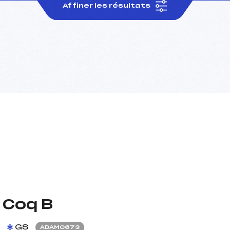
Affiner les résultats
 Coq B
GS
ADAM0673