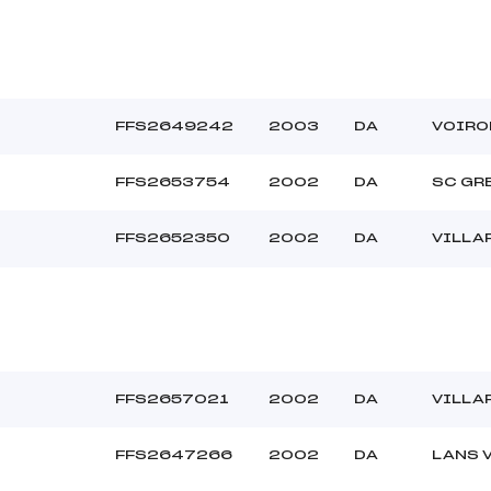
FFS2649242
2003
DA
VOIRO
FFS2653754
2002
DA
SC GR
FFS2652350
2002
DA
VILLA
FFS2657021
2002
DA
VILLA
FFS2647266
2002
DA
LANS 