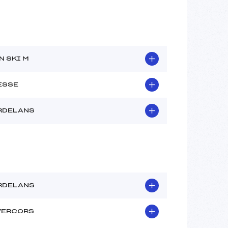
N SKI M
ESSE
RDELANS
RDELANS
VERCORS