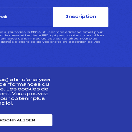
Inscription
ion », j’autorise la FFS à utiliser mon adresse email pour
 la newsletter de la FFS, qui peut contenir des offres
nnelles de la FFS ou de ses partenaires. Pour plus
dalités d’exercice de vos droits et la gestion de vos
s) afin d’analyser
s performances du
e. Les cookies de
ent. Vous pouvez
athlète
our obtenir plus
uez
ici
.
t professionnel
e et chronométrage
RSONNALISER
nt des habiletés