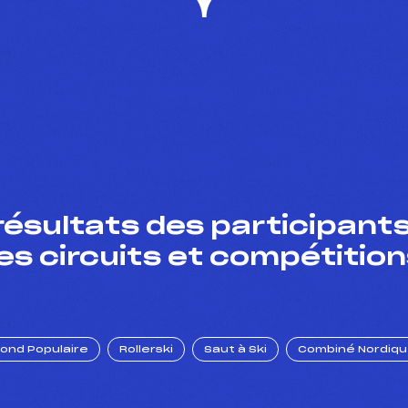
résultats des participants
es circuits et compétition
Fond Populaire
Rollerski
Saut à Ski
Combiné Nordiq