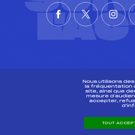
L'A
Nous utilisons de
la fréquentation
site, ainsi que 
R
mesure d’audien
accepter, refus
d'in
CONTACT
TOUT ACCEP
ESPACE PRESSE