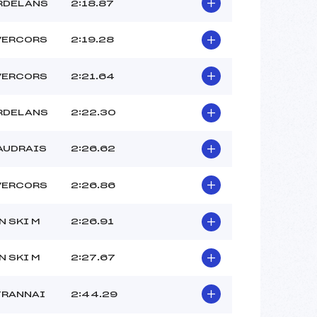
RDELANS
2:18.87
–
–
VERCORS
2:19.28
–
 :
-8
VERCORS
2:21.64
 :
-5
RDELANS
2:22.30
AUDRAIS
2:26.62
VERCORS
2:26.86
N SKI M
2:26.91
N SKI M
2:27.67
TRANNAI
2:44.29