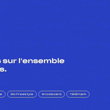
 sur l’ensemble
s.
ue
Ski Freestyle
Snowboard
Télémark