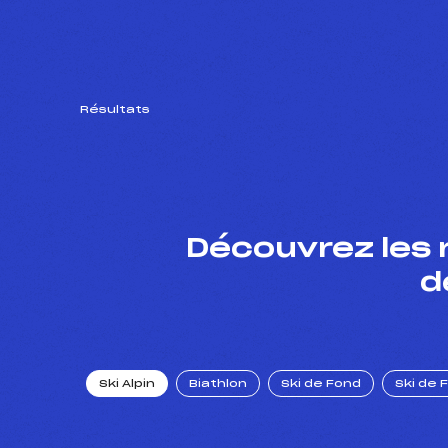
Résultats
Découvrez les 
d
Ski Alpin
Biathlon
Ski de Fond
Ski de 