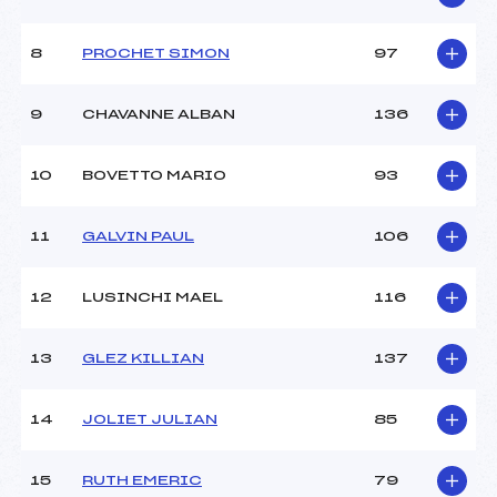
Ouvreurs B :
–
Ouvreurs C :
–
8
PROCHET SIMON
97
Ouvreurs D :
–
Ouvreurs E :
–
Météo :
–
9
CHAVANNE ALBAN
136
Neige :
DURE
10
BOVETTO MARIO
93
MANCHE 2
11
GALVIN PAUL
106
Nombre de portes :
–
Heure de départ :
–
Traceur :
–
12
LUSINCHI MAEL
116
Ouvreurs A :
–
Ouvreurs B :
–
13
GLEZ KILLIAN
137
Ouvreurs C :
–
Ouvreurs D :
–
Ouvreurs E :
–
14
JOLIET JULIAN
85
Température départ :
–
Température arrivée :
–
15
RUTH EMERIC
79