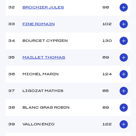
32
BROCHIER JULES
98
33
FINE ROMAIN
102
34
BOURCET CYPRIEN
130
35
MAILLET THOMAS
69
36
MICHEL MARIN
124
37
LIGOZAT MATHIS
65
38
BLANC GRAS ROBIN
89
39
VALLON ENZO
122