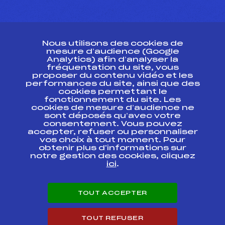
CONTACT
Nous utilisons des cookies de
ESPACE PRESSE
mesure d’audience (Google
Analytics) afin d’analyser la
fréquentation du site, vous
Ressources
proposer du contenu vidéo et les
performances du site, ainsi que des
Pass’Neige
cookies permettant le
Projet sportif fédéral
fonctionnement du site. Les
cookies de mesure d’audience ne
Projet de performance fédéral
sont déposés qu’avec votre
Antidopage
consentement. Vous pouvez
Pôle Développement, Formation, Suivi
accepter, refuser ou personnaliser
Scientifique
vos choix à tout moment. Pour
Listes ministérielles
obtenir plus d'informations sur
notre gestion des cookies, cliquez
Pôle vie de l’athlète
ici
.
Enseignement professionnel
Informatique et chronométrage
Circuits
TOUT ACCEPTER
Carrières
Développement des habiletés mentales
TOUT REFUSER