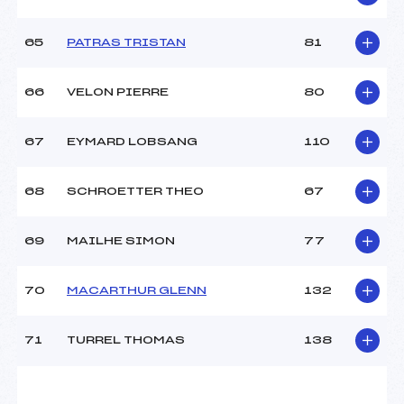
65
PATRAS TRISTAN
81
66
VELON PIERRE
80
67
EYMARD LOBSANG
110
68
SCHROETTER THEO
67
69
MAILHE SIMON
77
70
MACARTHUR GLENN
132
71
TURREL THOMAS
138