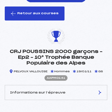
Retour aux courses
foi(s) le ski
CRJ POUSSINS 2000 garçons –
Ep2 – 10° Trophée Banque
Populaire des Alpes
PELVOUX VALLOUISE
Hommes
19/01/11
GS
AAPM0141
Informations sur l’épreuve
JURY DE COMPÉTITION