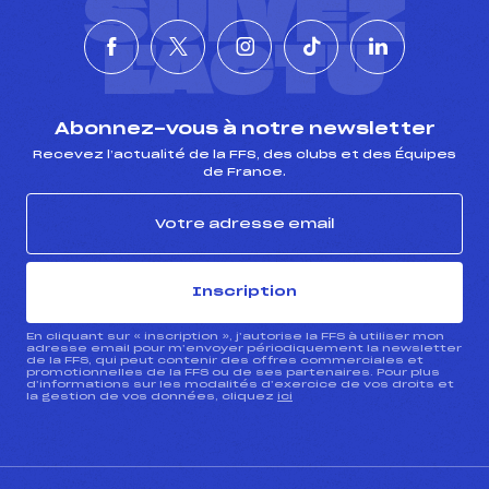
SUIVEZ
L'ACTU
Abonnez-vous à notre newsletter
Recevez l’actualité de la FFS, des clubs et des Équipes
de France.
Inscription
En cliquant sur « inscription », j’autorise la FFS à utiliser mon
adresse email pour m’envoyer périodiquement la newsletter
de la FFS, qui peut contenir des offres commerciales et
promotionnelles de la FFS ou de ses partenaires. Pour plus
d’informations sur les modalités d’exercice de vos droits et
la gestion de vos données, cliquez
ici