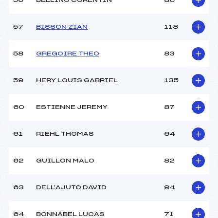
56
BELLINO CORENTIN
86
57
BISSON ZIAN
118
58
GREGOIRE THEO
83
59
HERY LOUIS GABRIEL
135
60
ESTIENNE JEREMY
87
61
RIEHL THOMAS
64
62
GUILLON MALO
82
63
DELL’AJUTO DAVID
94
64
BONNABEL LUCAS
71