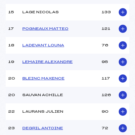
Pénalité appliquée :
–
15
LAGE NICOLAS
133
Catégorie :
Pou
17
POGNEAUX MATTEO
121
18
LADEVANT LOUNA
76
19
LEMAIRE ALEXANDRE
95
20
BLEINC MAXENCE
117
20
SAUVAN ACHILLE
126
22
LAURANS JULIEN
90
23
DEGRIL ANTOINE
72