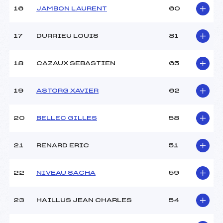
16
JAMBON LAURENT
60
Pénalité appliquée :
76.1200
17
DURRIEU LOUIS
81
Catégorie :
Min->Mas
18
CAZAUX SEBASTIEN
65
19
ASTORG XAVIER
62
20
BELLEC GILLES
58
21
RENARD ERIC
51
22
NIVEAU SACHA
59
23
HAILLUS JEAN CHARLES
54