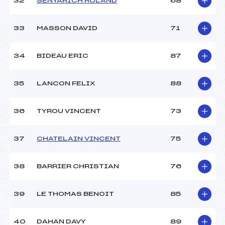
32
SENYARICH ROLAND
68
33
MASSON DAVID
71
34
BIDEAU ERIC
87
35
LANCON FELIX
88
36
TYROU VINCENT
73
37
CHATELAIN VINCENT
75
38
BARRIER CHRISTIAN
76
39
LE THOMAS BENOIT
85
40
DAHAN DAVY
89