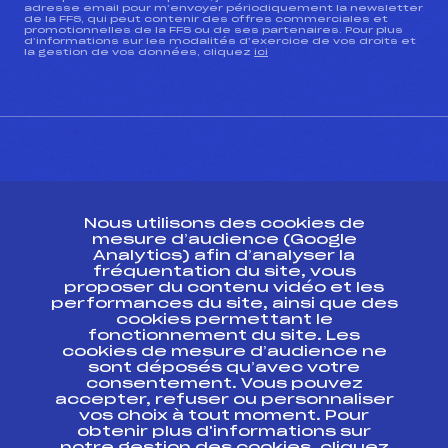
adresse email pour m’envoyer périodiquement la newsletter
de la FFS, qui peut contenir des offres commerciales et
promotionnelles de la FFS ou de ses partenaires. Pour plus
d’informations sur les modalités d’exercice de vos droits et
la gestion de vos données, cliquez
ici
CONTACT
Nous utilisons des cookies de
ESPACE PRESSE
mesure d’audience (Google
Analytics) afin d’analyser la
fréquentation du site, vous
Ressources
proposer du contenu vidéo et les
performances du site, ainsi que des
Pass’Neige
cookies permettant le
Projet sportif fédéral
fonctionnement du site. Les
cookies de mesure d’audience ne
Projet de performance fédéral
sont déposés qu’avec votre
Antidopage
consentement. Vous pouvez
Pôle Développement, Formation, Suivi
accepter, refuser ou personnaliser
Scientifique
vos choix à tout moment. Pour
Listes ministérielles
obtenir plus d'informations sur