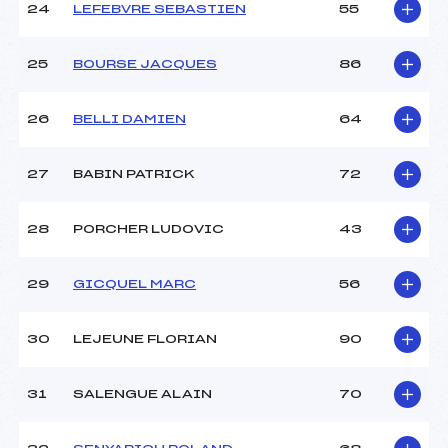
24
LEFEBVRE SEBASTIEN
55
25
BOURSE JACQUES
86
26
BELLI DAMIEN
64
27
BABIN PATRICK
72
28
PORCHER LUDOVIC
43
29
GICQUEL MARC
56
30
LEJEUNE FLORIAN
90
31
SALENGUE ALAIN
70