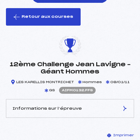
Retour aux courses
foi(s) le ski
12ème Challenge Jean Lavigne –
Géant Hommes
LES KARELLIS MONTRICHET
Hommes
08/01/11
GS
AIFM0132.FFS
Informations sur l’épreuve
JURY DE COMPÉTITION
Imprimer
Délégué Technique :
LE LANN PASCAL (IF)