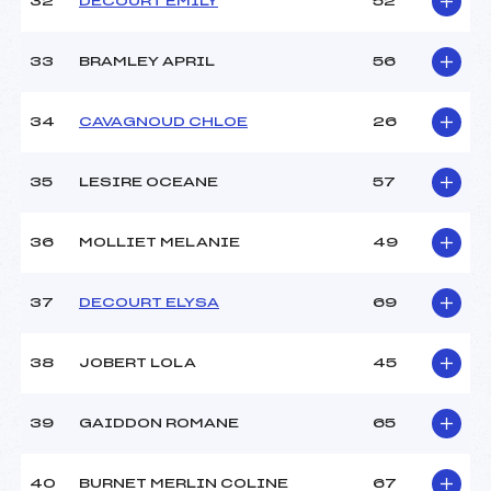
32
DECOURT EMILY
52
33
BRAMLEY APRIL
56
34
CAVAGNOUD CHLOE
26
35
LESIRE OCEANE
57
36
MOLLIET MELANIE
49
37
DECOURT ELYSA
69
38
JOBERT LOLA
45
39
GAIDDON ROMANE
65
40
BURNET MERLIN COLINE
67