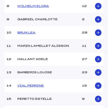
Ouvreurs A :
VINET RAYMONDE (SA)
Ouvreurs B :
–
8
WILHELM ELORA
12
Ouvreurs C :
–
Ouvreurs D :
–
9
GABRIEL CHARLOTTE
2
Ouvreurs E :
–
Météo :
COUVERT
10
BRUN LEA
28
Neige :
DURE
11
MARIN LAMELLET ALISSON
11
MANCHE 2
Nombre de portes :
37
12
HALLANT ADELE
27
Heure de départ :
11.30
Traceur :
REY JEAN FRANCOIS (SA)
13
BARBERIS LOUISE
23
Ouvreurs A :
BOCHET CONSTANCE (SA)
Ouvreurs B :
VINET RAYMONDE (SA)
Ouvreurs C :
–
14
VIAL PERRINE
19
Ouvreurs D :
–
Ouvreurs E :
–
15
PERETTO ESTELLE
9
Température départ :
–
Température arrivée :
1