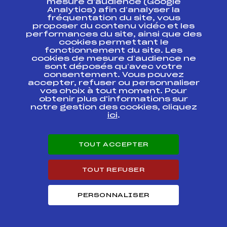
mesure d’audience (Google
Analytics) afin d’analyser la
fréquentation du site, vous
Ressources
proposer du contenu vidéo et les
performances du site, ainsi que des
Pass’Neige
cookies permettant le
Projet sportif fédéral
fonctionnement du site. Les
cookies de mesure d’audience ne
Projet de performance fédéral
sont déposés qu’avec votre
Antidopage
consentement. Vous pouvez
Pôle Développement, Formation, Suivi
accepter, refuser ou personnaliser
Scientifique
vos choix à tout moment. Pour
Listes ministérielles
obtenir plus d'informations sur
notre gestion des cookies, cliquez
Pôle vie de l’athlète
ici
.
Enseignement professionnel
Informatique et chronométrage
Circuits
TOUT ACCEPTER
Carrières
Développement des habiletés mentales
TOUT REFUSER
PERSONNALISER
© 2026 Fédération Française de Ski
Mentions légales
Politique de
confidentialité
Cookies