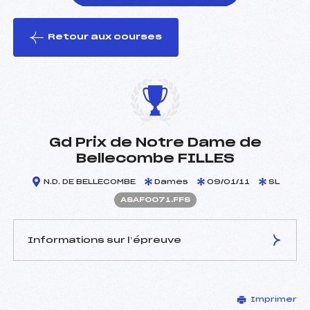
Retour aux courses
foi(s) le ski
Gd Prix de Notre Dame de
Bellecombe FILLES
N.D. DE BELLECOMBE
Dames
09/01/11
SL
ASAF0071.FFS
Informations sur l’épreuve
JURY DE COMPÉTITION
Imprimer
Délégué Technique :
AVOCAT JEAN (SA)