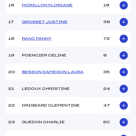
16
MORILLON FLORIANE
16
Pénalité appliquée :
59.4800
17
GROSSET JUSTINE
38
Catégorie :
Min->Mas
18
RANC FANNY
72
19
POENCIER CELINE
8
20
BESSON DAMEGON LAURA
35
21
LEDOUX CHRISTINE
24
22
DRIGEARD CLEMENTINE
47
23
GUEDON CHARLIE
50