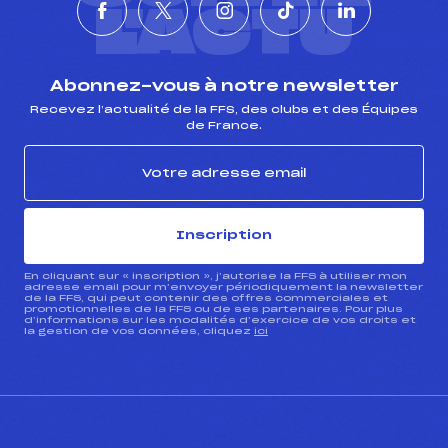
L'ACTU
Abonnez-vous à notre newsletter
Recevez l’actualité de la FFS, des clubs et des Équipes
de France.
Inscription
En cliquant sur « inscription », j’autorise la FFS à utiliser mon
adresse email pour m’envoyer périodiquement la newsletter
de la FFS, qui peut contenir des offres commerciales et
promotionnelles de la FFS ou de ses partenaires. Pour plus
d’informations sur les modalités d’exercice de vos droits et
la gestion de vos données, cliquez
ici