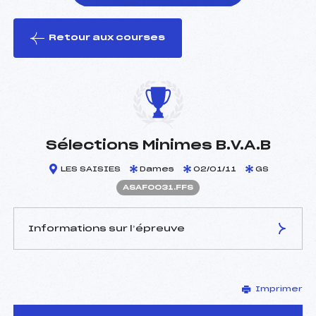
Retour aux courses
foi(s) le ski
Sélections Minimes B.V.A.B
LES SAISIES
Dames
02/01/11
GS
ASAF0031.FFS
Informations sur l’épreuve
JURY DE COMPÉTITION
Imprimer
Délégué Technique :
AVOCAT JEAN (SA)
Arbitre :
VIALLET BERTRAND (SA)