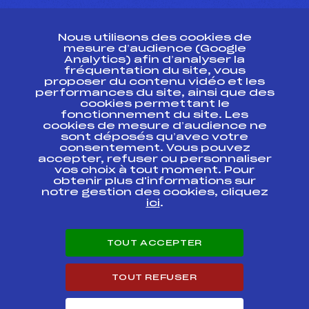
CONTACT
Nous utilisons des cookies de
ESPACE PRESSE
mesure d’audience (Google
Analytics) afin d’analyser la
fréquentation du site, vous
Ressources
proposer du contenu vidéo et les
performances du site, ainsi que des
Pass’Neige
cookies permettant le
Projet sportif fédéral
fonctionnement du site. Les
cookies de mesure d’audience ne
Projet de performance fédéral
sont déposés qu’avec votre
Antidopage
consentement. Vous pouvez
Pôle Développement, Formation, Suivi
accepter, refuser ou personnaliser
Scientifique
vos choix à tout moment. Pour
Listes ministérielles
obtenir plus d'informations sur
notre gestion des cookies, cliquez
Pôle vie de l’athlète
ici
.
Enseignement professionnel
Informatique et chronométrage
Circuits
TOUT ACCEPTER
Carrières
Développement des habiletés mentales
TOUT REFUSER