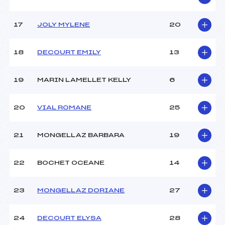
Pénalité appliquée :
105.9900
17
JOLY MYLENE
20
Catégorie :
Min
18
DECOURT EMILY
13
19
MARIN LAMELLET KELLY
6
20
VIAL ROMANE
25
21
MONGELLAZ BARBARA
19
22
BOCHET OCEANE
14
23
MONGELLAZ DORIANE
27
24
DECOURT ELYSA
28