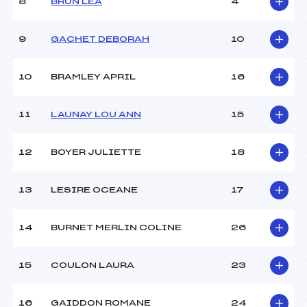
8
BRUN LEA
4
Ouvreurs C :
LAGIER JEREMIE (SA)
Ouvreurs D :
–
Ouvreurs E :
–
9
GACHET DEBORAH
10
Météo :
BEAU
Neige :
DURE
10
BRAMLEY APRIL
16
MANCHE 2
11
LAUNAY LOU ANN
15
Nombre de portes :
32
Heure de départ :
10h30
12
BOYER JULIETTE
18
Traceur :
PICHOL THIEVEND
YANNICK (SA)
13
LESIRE OCEANE
17
Ouvreurs A :
DUCREY THOMAS (SA)
Ouvreurs B :
SOMELET MATIS (SA)
Ouvreurs C :
LAGIER JEREMIE (SA)
14
BURNET MERLIN COLINE
26
Ouvreurs D :
–
Ouvreurs E :
–
15
COULON LAURA
23
Température départ :
-8°C
Température arrivée :
-5°C
16
GAIDDON ROMANE
24