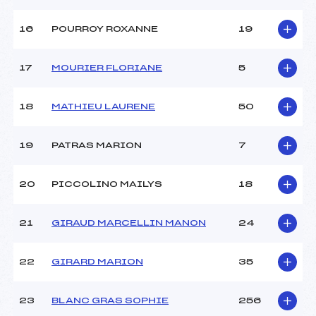
Pénalité appliquée :
59.2300
16
POURROY ROXANNE
19
Catégorie :
Cad->Mas
17
MOURIER FLORIANE
5
18
MATHIEU LAURENE
50
19
PATRAS MARION
7
20
PICCOLINO MAILYS
18
21
GIRAUD MARCELLIN MANON
24
22
GIRARD MARION
35
23
BLANC GRAS SOPHIE
256