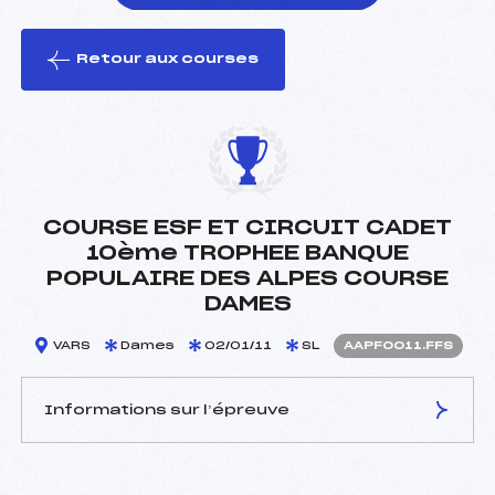
Retour aux courses
foi(s) le ski
COURSE ESF ET CIRCUIT CADET
10ème TROPHEE BANQUE
POPULAIRE DES ALPES COURSE
DAMES
VARS
Dames
02/01/11
SL
AAPF0011.FFS
Informations sur l’épreuve
JURY DE COMPÉTITION