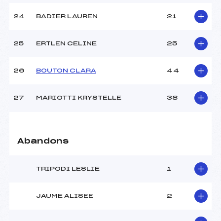
24
BADIER LAUREN
21
25
ERTLEN CELINE
25
26
BOUTON CLARA
44
27
MARIOTTI KRYSTELLE
38
Abandons
TRIPODI LESLIE
1
JAUME ALISEE
2