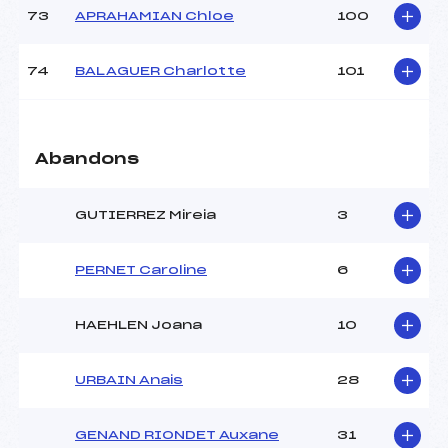
73
APRAHAMIAN Chloe
100
74
BALAGUER Charlotte
101
Abandons
GUTIERREZ Mireia
3
PERNET Caroline
6
HAEHLEN Joana
10
URBAIN Anais
28
GENAND RIONDET Auxane
31