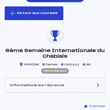
Retour aux courses
foi(s) le ski
6ème Semaine Internationale du
Chablais
MORZINE
Dames
02/01/11
GS
FRA5458.913
Informations sur l’épreuve
JURY DE COMPÉTITION
Imprimer
Délégué Technique :
FAVRE STEPHANIE (SUI)