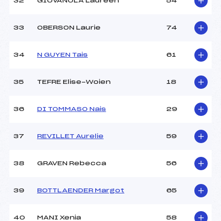
32
GIOVANOLA Laureen
54
33
OBERSON Laurie
74
34
N GUYEN Tais
61
35
TEFRE Elise-Woien
18
36
DI TOMMASO Nais
29
37
REVILLET Aurelie
59
38
GRAVEN Rebecca
56
39
BOTTLAENDER Margot
65
40
MANI Xenia
58