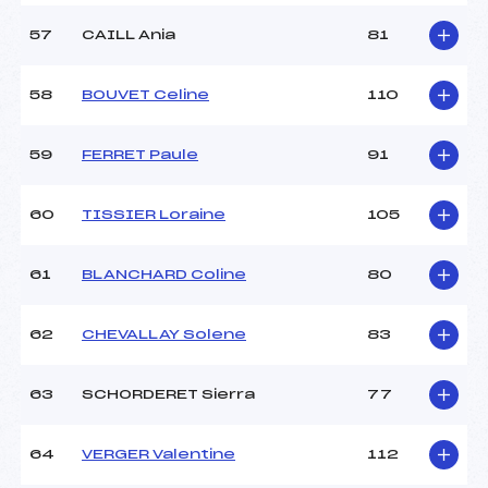
57
CAILL Ania
81
58
BOUVET Celine
110
59
FERRET Paule
91
60
TISSIER Loraine
105
61
BLANCHARD Coline
80
62
CHEVALLAY Solene
83
63
SCHORDERET Sierra
77
64
VERGER Valentine
112