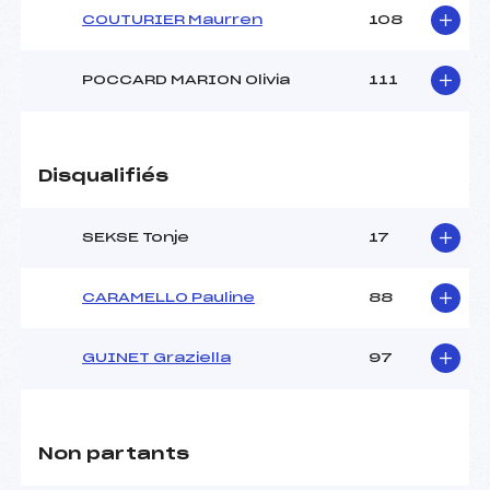
COUTURIER Maurren
108
POCCARD MARION Olivia
111
Disqualifiés
SEKSE Tonje
17
CARAMELLO Pauline
88
GUINET Graziella
97
Non partants