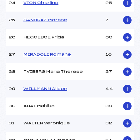
24
VION Charline
25
25
SANDRAZ Morane
7
26
HEGGEBOE Frida
60
27
MIRADOLI Romane
16
28
TVIBERG Maria Therese
27
29
WILLMANN Alison
44
30
ARAI Makiko
39
31
WALTER Veronique
32