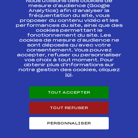
Nous utilisons des cookies de
ESPACE PRESSE
mesure d’audience (Google
Analytics) afin d’analyser la
fréquentation du site, vous
Ressources
proposer du contenu vidéo et les
performances du site, ainsi que des
Pass’Neige
cookies permettant le
Projet sportif fédéral
fonctionnement du site. Les
cookies de mesure d’audience ne
Projet de performance fédéral
sont déposés qu’avec votre
Antidopage
consentement. Vous pouvez
Pôle Développement, Formation, Suivi
accepter, refuser ou personnaliser
Scientifique
vos choix à tout moment. Pour
Listes ministérielles
obtenir plus d'informations sur
notre gestion des cookies, cliquez
Pôle vie de l’athlète
ici
.
Enseignement professionnel
Informatique et chronométrage
Circuits
TOUT ACCEPTER
Carrières
Développement des habiletés mentales
TOUT REFUSER
PERSONNALISER
© 2026 Fédération Française de Ski
Mentions légales
Politique de
confidentialité
Cookies