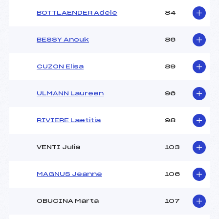
BOTTLAENDER Adele
84
BESSY Anouk
86
CUZON Elisa
89
ULMANN Laureen
96
RIVIERE Laetitia
98
VENTI Julia
103
MAGNUS Jeanne
106
OBUCINA Marta
107