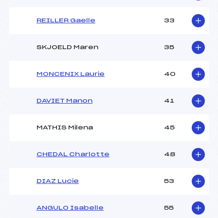
REILLER Gaelle
33
SKJOELD Maren
35
MONCENIX Laurie
40
DAVIET Manon
41
MATHIS Milena
45
CHEDAL Charlotte
48
DIAZ Lucie
53
ANGULO Isabelle
55