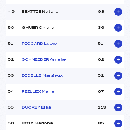
49
BEATTIE Natalie
68
50
GMUER Chiara
36
51
PICCARD Lucie
51
52
SCHNEIDER Amelie
62
53
DIDELLE Margaux
52
54
PEILLEX Marie
67
55
DUCREY Elsa
113
56
BOIX Mariona
85