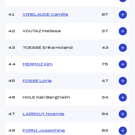
41
VIRELAUDE Camille
87
42
VOUTAZ Melissa
37
43
TOESSE Erika Holand
43
44
MERMOZ Kim
75
45
FOSSE Lorie
47
46
HOLE Kari Bergheim
34
47
LARROUY Noemie
64
48
FORNI Josephine
63