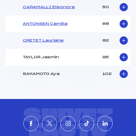
CARAMALLI Eleonore
50
ANTONSEN Camilla
66
CRETET Lauriane
82
TAYLOR Jasmin
95
SAKAMOTO Aya
102
SUIVEZ
L'ACTU