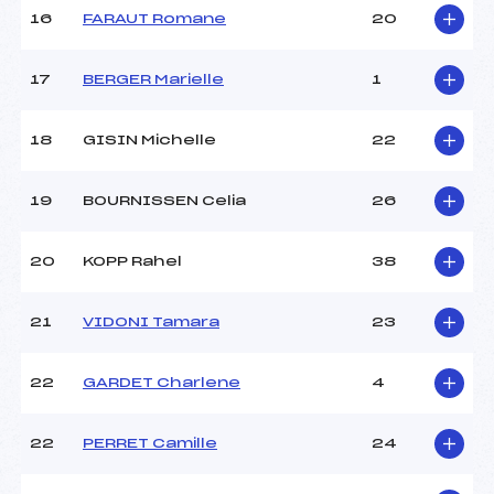
Température départ :
-6°C
16
FARAUT Romane
20
Température arrivée :
-5°C
17
BERGER Marielle
1
Pénalité appliquée :
14.9200
Catégorie :
*
18
GISIN Michelle
22
19
BOURNISSEN Celia
26
20
KOPP Rahel
38
21
VIDONI Tamara
23
22
GARDET Charlene
4
22
PERRET Camille
24