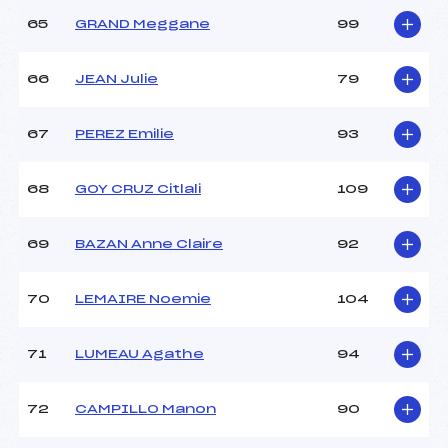
65
GRAND Meggane
99
66
JEAN Julie
79
67
PEREZ Emilie
93
68
GOY CRUZ Citlali
109
69
BAZAN Anne Claire
92
70
LEMAIRE Noemie
104
71
LUMEAU Agathe
94
72
CAMPILLO Manon
90