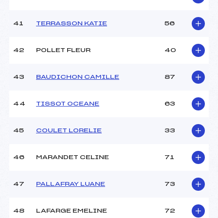
41
TERRASSON KATIE
56
42
POLLET FLEUR
40
43
BAUDICHON CAMILLE
87
44
TISSOT OCEANE
63
45
COULET LORELIE
33
46
MARANDET CELINE
71
47
PALLAFRAY LUANE
73
48
LAFARGE EMELINE
72