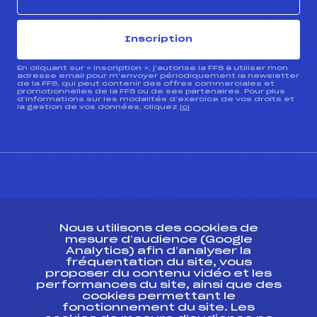
Inscription
En cliquant sur « inscription », j’autorise la FFS à utiliser mon
adresse email pour m’envoyer périodiquement la newsletter
de la FFS, qui peut contenir des offres commerciales et
promotionnelles de la FFS ou de ses partenaires. Pour plus
d’informations sur les modalités d’exercice de vos droits et
la gestion de vos données, cliquez
ici
CONTACT
Nous utilisons des cookies de
ESPACE PRESSE
mesure d’audience (Google
Analytics) afin d’analyser la
fréquentation du site, vous
Ressources
proposer du contenu vidéo et les
performances du site, ainsi que des
Pass’Neige
cookies permettant le
Projet sportif fédéral
fonctionnement du site. Les