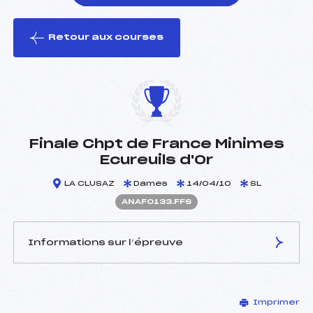
Retour aux courses
foi(s) le ski
Finale Chpt de France Minimes
Ecureuils d'Or
LA CLUSAZ
Dames
14/04/10
SL
ANAF0133.FFS
Informations sur l’épreuve
JURY DE COMPÉTITION
Imprimer
Délégué Technique :
BORNAT PIERRE (SA)