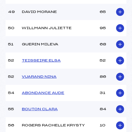
49
DAVID MORANE
65
50
WILLMANN JULIETTE
95
51
GUERIN MILEVA
68
52
TEISSEIRE ELSA
52
52
VUARAND NINA
86
54
ABONDANCE AUDE
31
55
BOUTON CLARA
84
56
ROGERS RACHELLE KRYSTY
10