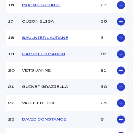
Pénalité appliquée :
90.3500
16
MUGNIER CHRIS
27
Catégorie :
Min
17
CUZON ELISA
36
18
SAULNIER LAURANE
3
19
CAMPILLO MANON
12
20
VETS JANNE
21
21
GUINET GRAZIELLA
30
22
VALLET CHLOE
25
23
DAVID CONSTANCE
8