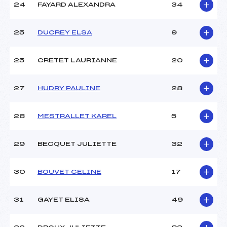
24
FAYARD ALEXANDRA
34
25
DUCREY ELSA
9
25
CRETET LAURIANNE
20
27
HUDRY PAULINE
28
28
MESTRALLET KAREL
5
29
BECQUET JULIETTE
32
30
BOUVET CELINE
17
31
GAYET ELISA
49