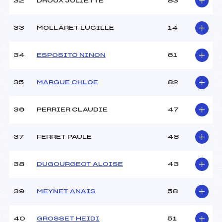
32
DROUX JULIETTE
83
33
MOLLARET LUCILLE
14
34
ESPOSITO NINON
61
35
MARGUE CHLOE
82
36
PERRIER CLAUDIE
47
37
FERRET PAULE
48
38
DUGOURGEOT ALOISE
43
39
MEYNET ANAIS
58
40
GROSSET HEIDI
51