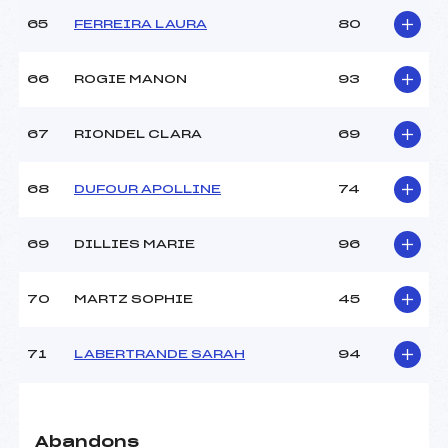
65
FERREIRA LAURA
80
66
ROGIE MANON
93
67
RIONDEL CLARA
69
68
DUFOUR APOLLINE
74
69
DILLIES MARIE
96
70
MARTZ SOPHIE
45
71
LABERTRANDE SARAH
94
Abandons