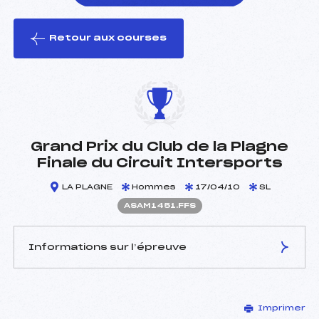
Retour aux courses
foi(s) le ski
Grand Prix du Club de la Plagne
Finale du Circuit Intersports
LA PLAGNE
Hommes
17/04/10
SL
ASAM1451.FFS
Informations sur l’épreuve
JURY DE COMPÉTITION
Imprimer
Délégué Technique :
RAMIERE BERNARD (SA)