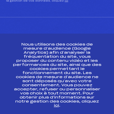
la gestion de vos données, cliquez
ici
CONTACT
Nous utilisons des cookies de
ESPACE PRESSE
mesure d’audience (Google
Analytics) afin d’analyser la
fréquentation du site, vous
Ressources
proposer du contenu vidéo et les
performances du site, ainsi que des
Pass’Neige
cookies permettant le
Projet sportif fédéral
fonctionnement du site. Les
cookies de mesure d’audience ne
Projet de performance fédéral
sont déposés qu’avec votre
Antidopage
consentement. Vous pouvez
Pôle Développement, Formation, Suivi
accepter, refuser ou personnaliser
Scientifique
vos choix à tout moment. Pour
Listes ministérielles
obtenir plus d'informations sur
notre gestion des cookies, cliquez
Pôle vie de l’athlète
ici
.
Enseignement professionnel
Informatique et chronométrage