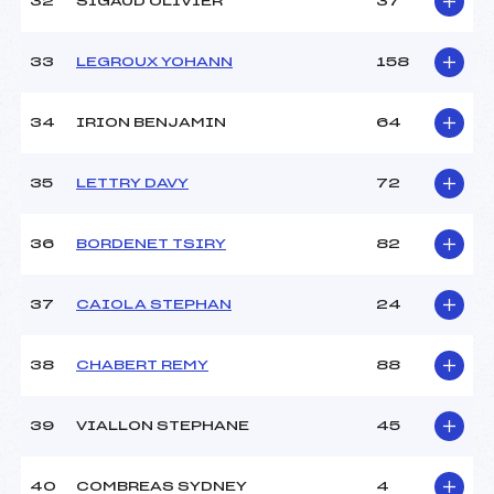
32
SIGAUD OLIVIER
37
33
LEGROUX YOHANN
158
34
IRION BENJAMIN
64
35
LETTRY DAVY
72
36
BORDENET TSIRY
82
37
CAIOLA STEPHAN
24
38
CHABERT REMY
88
39
VIALLON STEPHANE
45
40
COMBREAS SYDNEY
4