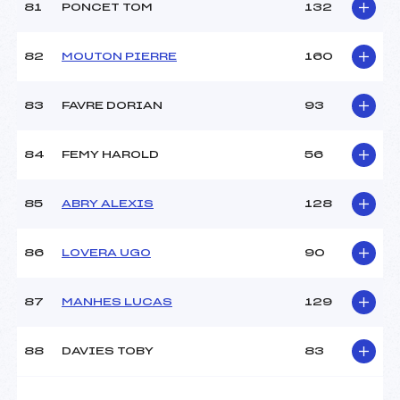
81
PONCET TOM
132
82
MOUTON PIERRE
160
83
FAVRE DORIAN
93
84
FEMY HAROLD
56
85
ABRY ALEXIS
128
86
LOVERA UGO
90
87
MANHES LUCAS
129
88
DAVIES TOBY
83