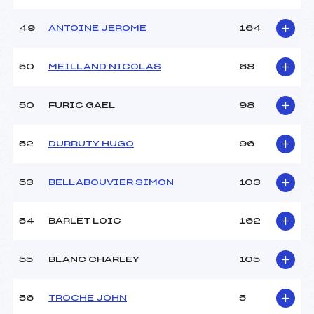
49
ANTOINE JEROME
164
50
MEILLAND NICOLAS
68
50
FURIC GAEL
98
52
DURRUTY HUGO
96
53
BELLABOUVIER SIMON
103
54
BARLET LOIC
162
55
BLANC CHARLEY
105
56
TROCHE JOHN
5