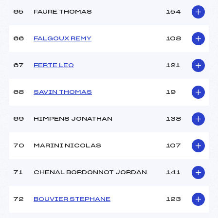
65
FAURE THOMAS
154
66
FALGOUX REMY
108
67
FERTE LEO
121
68
SAVIN THOMAS
19
69
HIMPENS JONATHAN
138
70
MARINI NICOLAS
107
71
CHENAL BORDONNOT JORDAN
141
72
BOUVIER STEPHANE
123