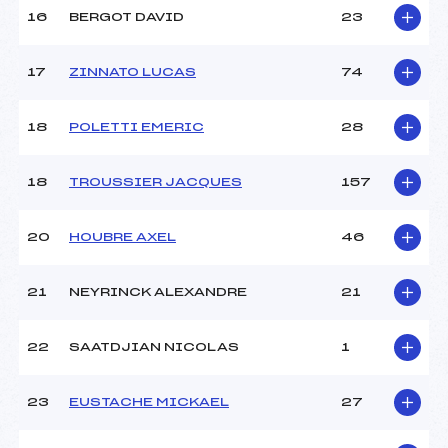
16
BERGOT DAVID
23
Pénalité appliquée :
13.4700
Catégorie :
Min->Mas
17
ZINNATO LUCAS
74
18
POLETTI EMERIC
28
18
TROUSSIER JACQUES
157
20
HOUBRE AXEL
46
21
NEYRINCK ALEXANDRE
21
22
SAATDJIAN NICOLAS
1
23
EUSTACHE MICKAEL
27