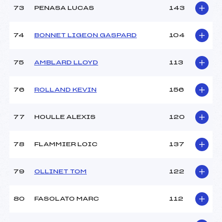
73
PENASA LUCAS
143
74
BONNET LIGEON GASPARD
104
75
AMBLARD LLOYD
113
76
ROLLAND KEVIN
156
77
HOULLE ALEXIS
120
78
FLAMMIER LOIC
137
79
OLLINET TOM
122
80
FASOLATO MARC
112