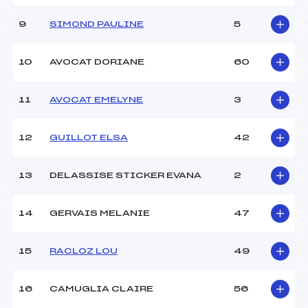
Ouvreurs D :
–
Ouvreurs E :
–
9
SIMOND PAULINE
5
Météo :
–
Neige :
–
10
AVOCAT DORIANE
60
MANCHE 2
11
AVOCAT EMELYNE
3
Nombre de portes :
–
Heure de départ :
–
12
GUILLOT ELSA
42
Traceur :
–
Ouvreurs A :
–
13
DELASSISE STICKER EVANA
2
Ouvreurs B :
–
Ouvreurs C :
–
Ouvreurs D :
–
14
GERVAIS MELANIE
47
Ouvreurs E :
–
Température départ :
–
15
RACLOZ LOU
49
Température arrivée :
–
16
CAMUGLIA CLAIRE
56
Pénalité appliquée :
255.0000