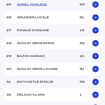
25
ANSEL MARLENE
53
26
GRUNDER LUCILE
51
27
PINAUD DORIANE
15
28
AVOCAT GROS EMMA
62
29
BAZIN HANNAH
10
30
AVOCAT GROS LOUISE
61
31
ENTWISTLE EMILIE
59
32
DELOUX CLARA
1