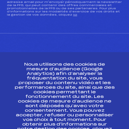
adresse email pour m’envoyer périodiquement la newsletter
de la FFS, qui peut contenir des offres commerciales et
promotionnelles de la FFS ou de ses partenaires. Pour plus
d’informations sur les modalités d’exercice de vos droits et
la gestion de vos données, cliquez
ici
CONTACT
Nous utilisons des cookies de
ESPACE PRESSE
mesure d’audience (Google
Analytics) afin d’analyser la
fréquentation du site, vous
Ressources
proposer du contenu vidéo et les
performances du site, ainsi que des
Pass’Neige
cookies permettant le
Projet sportif fédéral
fonctionnement du site. Les
cookies de mesure d’audience ne
Projet de performance fédéral
sont déposés qu’avec votre
Antidopage
consentement. Vous pouvez
Pôle Développement, Formation, Suivi
accepter, refuser ou personnaliser
Scientifique
vos choix à tout moment. Pour
Listes ministérielles
obtenir plus d'informations sur