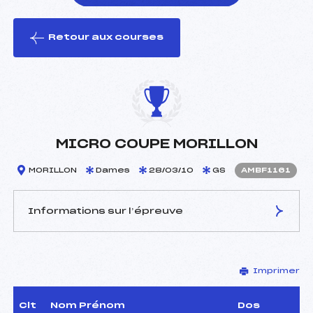
Retour aux courses
foi(s) le ski
MICRO COUPE MORILLON
MORILLON
Dames
28/03/10
GS
AMBF1161
Informations sur l’épreuve
JURY DE COMPÉTITION
Imprimer
Délégué Technique :
ROULET GUY (MB)
Arbitre :
–
Assistant :
–
Clt
Nom Prénom
Dos