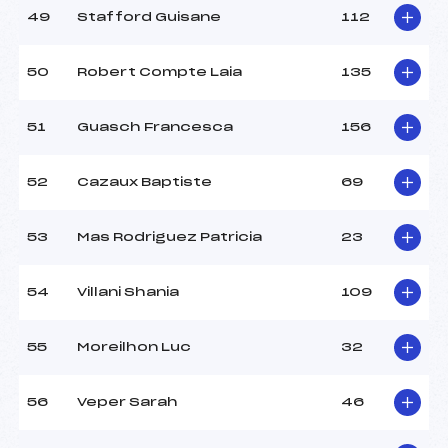
49
Stafford Guisane
112
50
Robert Compte Laia
135
51
Guasch Francesca
156
52
Cazaux Baptiste
69
53
Mas Rodriguez Patricia
23
54
Villani Shania
109
55
Moreilhon Luc
32
56
Veper Sarah
46