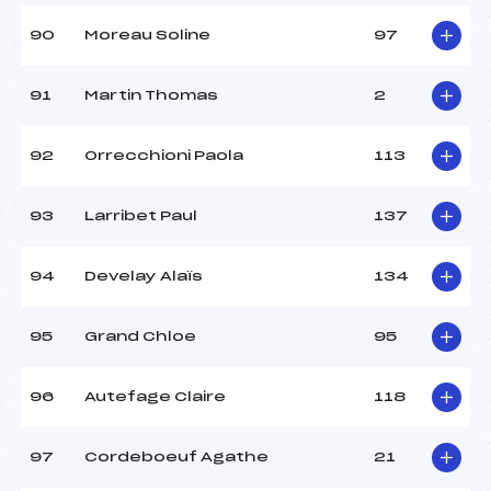
90
Moreau Soline
97
91
Martin Thomas
2
92
Orrecchioni Paola
113
93
Larribet Paul
137
94
Develay Alaïs
134
95
Grand Chloe
95
96
Autefage Claire
118
97
Cordeboeuf Agathe
21