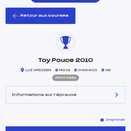
Retour aux courses
foi(s) le ski
Toy Pouce 2010
LUZ ARDIDEN
Mixte
04/04/10
GS
APOT0221
Informations sur l’épreuve
JURY DE COMPÉTITION
Imprimer
Délégué Technique :
VEDERE JEAN JACQUES
(PO)