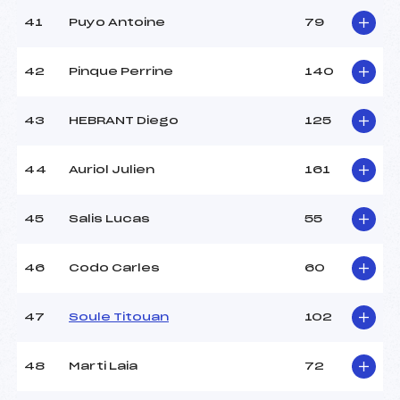
41
Puyo Antoine
79
42
Pinque Perrine
140
43
HEBRANT Diego
125
44
Auriol Julien
161
45
Salis Lucas
55
46
Codo Carles
60
47
Soule Titouan
102
48
Marti Laia
72