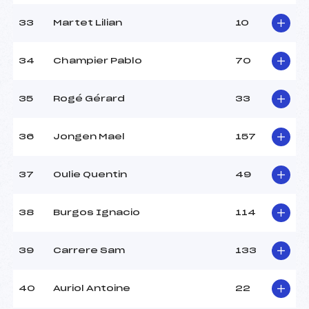
33
Martet Lilian
10
34
Champier Pablo
70
35
Rogé Gérard
33
36
Jongen Mael
157
37
Oulie Quentin
49
38
Burgos Ignacio
114
39
Carrere Sam
133
40
Auriol Antoine
22