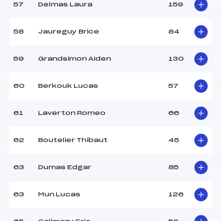
57
Delmas Laura
159
58
Jaureguy Brice
84
59
Grandsimon Aiden
130
60
Berkouk Lucas
57
61
Laverton Romeo
66
62
Boutelier Thibaut
45
63
Dumas Edgar
85
63
Mun Lucas
126