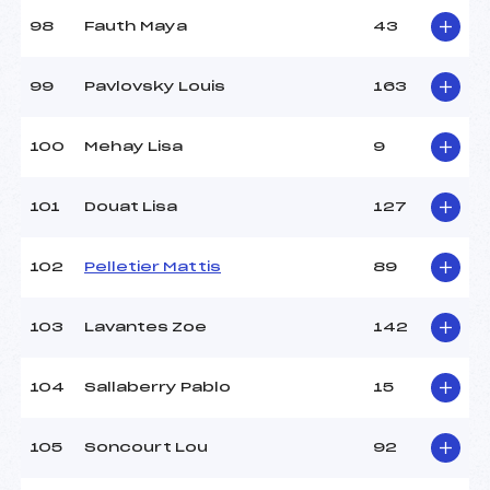
98
Fauth Maya
43
99
Pavlovsky Louis
163
100
Mehay Lisa
9
101
Douat Lisa
127
102
Pelletier Mattis
89
103
Lavantes Zoe
142
104
Sallaberry Pablo
15
105
Soncourt Lou
92