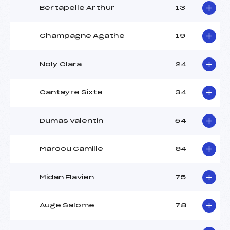
Bertapelle Arthur
13
Champagne Agathe
19
Noly Clara
24
Cantayre Sixte
34
Dumas Valentin
54
Marcou Camille
64
Midan Flavien
75
Auge Salome
78