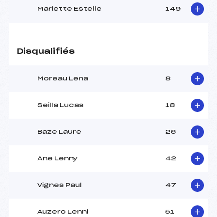
Mariette Estelle
149
Disqualifiés
Moreau Lena
8
Seilla Lucas
18
Baze Laure
26
Ane Lenny
42
Vignes Paul
47
Auzero Lenni
51