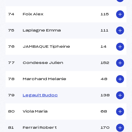
74
Foix Alex
115
75
Laplagne Emma
111
76
JAMBAQUE Tipheine
14
77
Condesse Julien
152
78
Marchand Melanie
48
79
Legault Budoc
138
80
Viola Maria
68
81
Ferrari Robert
170