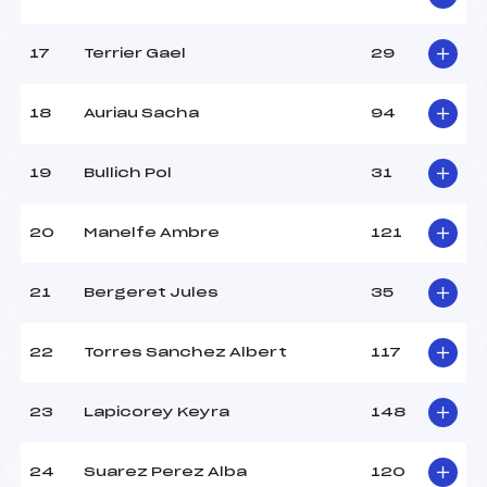
17
Terrier Gael
29
Pénalité appliquée :
–
Catégorie :
Smic+Mic
18
Auriau Sacha
94
19
Bullich Pol
31
20
Manelfe Ambre
121
21
Bergeret Jules
35
22
Torres Sanchez Albert
117
23
Lapicorey Keyra
148
24
Suarez Perez Alba
120