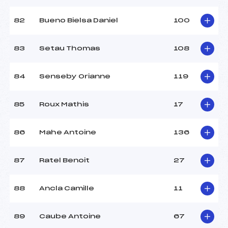
82
Bueno Bielsa Daniel
100
83
Setau Thomas
108
84
Senseby Orianne
119
85
Roux Mathis
17
86
Mahe Antoine
136
87
Ratel Benoit
27
88
Ancla Camille
11
89
Caube Antoine
67