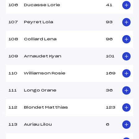
106
Ducasse Lorie
41
107
Peyret Lola
93
108
Colliard Lena
96
109
Arnaudet Kyan
101
110
Williamson Rosie
169
111
Longo Orane
36
112
Blondet Matthias
123
113
Auriau Lilou
6