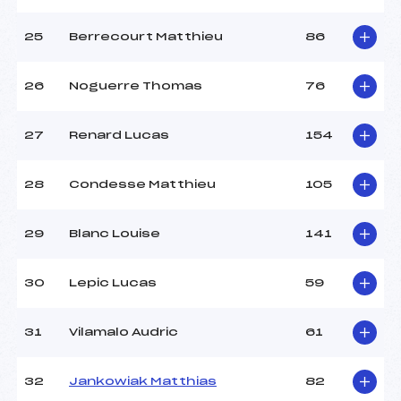
25
Berrecourt Matthieu
86
26
Noguerre Thomas
76
27
Renard Lucas
154
28
Condesse Matthieu
105
29
Blanc Louise
141
30
Lepic Lucas
59
31
Vilamalo Audric
61
32
Jankowiak Matthias
82