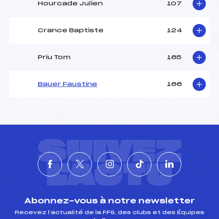
Hourcade Julien
107
Crance Baptiste
124
Priu Tom
165
Bauer Faustine
166
SUIVEZ
L'ACTU
Abonnez-vous à notre newsletter
Recevez l’actualité de la FFS, des clubs et des Équipes