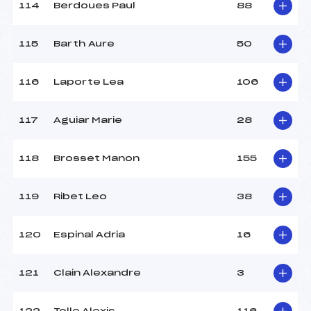
114
Berdoues Paul
88
115
Barth Aure
50
116
Laporte Lea
106
117
Aguiar Marie
28
118
Brosset Manon
155
119
Ribet Leo
38
120
Espinal Adria
16
121
Clain Alexandre
3