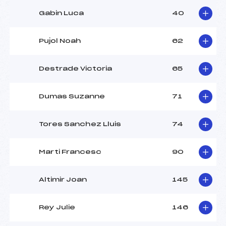
Gabin Luca
40
Pujol Noah
62
Destrade Victoria
65
Dumas Suzanne
71
Tores Sanchez Lluis
74
Marti Francesc
90
Altimir Joan
145
Rey Julie
146