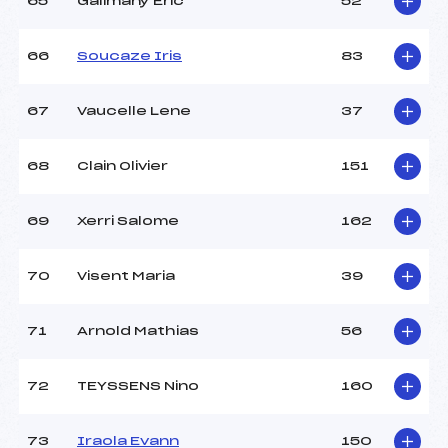
65
Galimany Eric
52
66
Soucaze Iris
83
67
Vaucelle Lene
37
68
Clain Olivier
151
69
Xerri Salome
162
70
Visent Maria
39
71
Arnold Mathias
56
72
TEYSSENS Nino
160
73
Iraola Evann
150