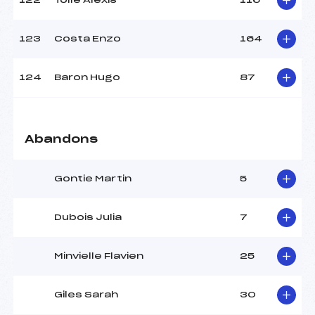
122
Tolle Alexis
116
123
Costa Enzo
164
124
Baron Hugo
87
Abandons
Gontie Martin
5
Dubois Julia
7
Minvielle Flavien
25
Giles Sarah
30