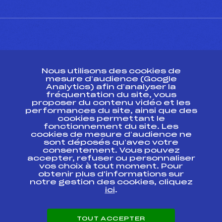
CONTACT
Nous utilisons des cookies de
ESPACE PRESSE
mesure d’audience (Google
Analytics) afin d’analyser la
fréquentation du site, vous
Ressources
proposer du contenu vidéo et les
performances du site, ainsi que des
Pass’Neige
cookies permettant le
Projet sportif fédéral
fonctionnement du site. Les
cookies de mesure d’audience ne
Projet de performance fédéral
sont déposés qu’avec votre
Antidopage
consentement. Vous pouvez
Pôle Développement, Formation, Suivi
accepter, refuser ou personnaliser
Scientifique
vos choix à tout moment. Pour
Listes ministérielles
obtenir plus d'informations sur
notre gestion des cookies, cliquez
Pôle vie de l’athlète
ici
.
Enseignement professionnel
Informatique et chronométrage
Circuits
TOUT ACCEPTER