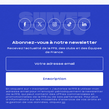
SUIVEZ
L'ACTU
Abonnez-vous à notre newsletter
Recevez l’actualité de la FFS, des clubs et des Équipes
de France.
Inscription
En cliquant sur « inscription », j’autorise la FFS à utiliser mon
adresse email pour m’envoyer périodiquement la newsletter
de la FFS, qui peut contenir des offres commerciales et
promotionnelles de la FFS ou de ses partenaires. Pour plus
d’informations sur les modalités d’exercice de vos droits et
la gestion de vos données, cliquez
ici