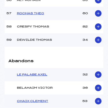
56
REY ROMAIN
83
57
ROCHAS THEO
60
58
CRESPY THOMAS
82
59
DEWILDE THOMAS
34
Abandons
LE PALABE AXEL
32
BELAHAIM VICTOR
36
CHAIX CLEMENT
53