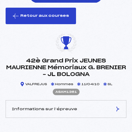
Retour aux courses
foi(s) le ski
42è Grand Prix JEUNES
MAURIENNE Mémoriaux G. BRENIER
– JL BOLOGNA
VALFREJUS
Hommes
11/04/10
SL
ASAM1361
Informations sur l’épreuve
JURY DE COMPÉTITION