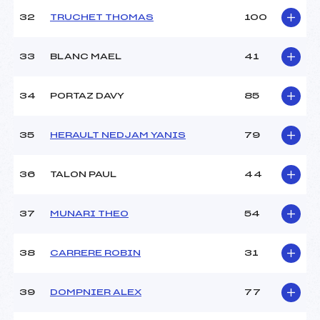
32
TRUCHET THOMAS
100
33
BLANC MAEL
41
34
PORTAZ DAVY
85
35
HERAULT NEDJAM YANIS
79
36
TALON PAUL
44
37
MUNARI THEO
54
38
CARRERE ROBIN
31
39
DOMPNIER ALEX
77