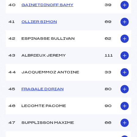
40
GAINETDINOFF SAMY
39
41
OLLIER SIMON
69
42
ESPINASSE SULLIVAN
62
43
ALBRIEUX JEREMY
111
44
JACQUEMMOZ ANTOINE
33
45
FRAGALE DORIAN
80
46
LECOMTE PACOME
90
47
SUPPLISSON MAXIME
66