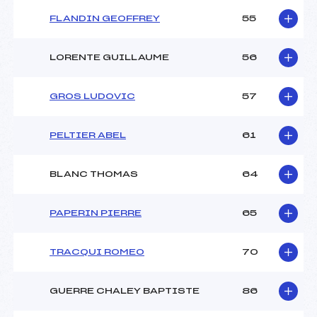
FLANDIN GEOFFREY
55
LORENTE GUILLAUME
56
GROS LUDOVIC
57
PELTIER ABEL
61
BLANC THOMAS
64
PAPERIN PIERRE
65
TRACQUI ROMEO
70
GUERRE CHALEY BAPTISTE
86