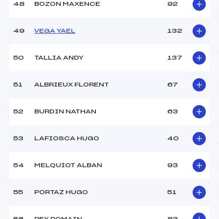
48
BOZON MAXENCE
92
49
VEGA YAEL
132
50
TALLIA ANDY
137
51
ALBRIEUX FLORENT
67
52
BURDIN NATHAN
63
53
LAFIOSCA HUGO
40
54
MELQUIOT ALBAN
93
55
PORTAZ HUGO
51