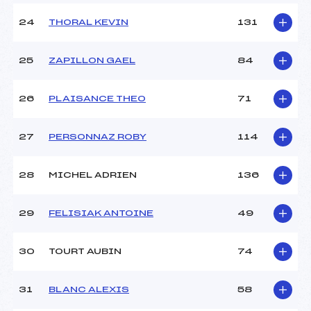
24
THORAL KEVIN
131
25
ZAPILLON GAEL
84
26
PLAISANCE THEO
71
27
PERSONNAZ ROBY
114
28
MICHEL ADRIEN
136
29
FELISIAK ANTOINE
49
30
TOURT AUBIN
74
31
BLANC ALEXIS
58