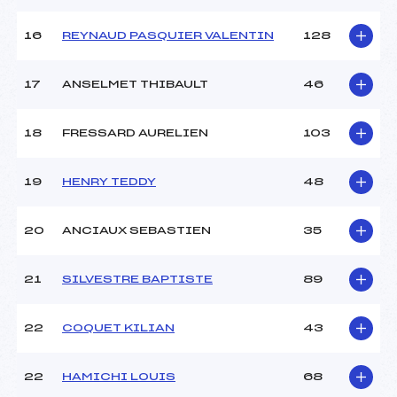
16
REYNAUD PASQUIER VALENTIN
128
Pénalité appliquée :
121.7900
Catégorie :
Ben+Min
17
ANSELMET THIBAULT
46
18
FRESSARD AURELIEN
103
19
HENRY TEDDY
48
20
ANCIAUX SEBASTIEN
35
21
SILVESTRE BAPTISTE
89
22
COQUET KILIAN
43
22
HAMICHI LOUIS
68