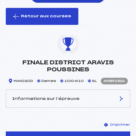
Retour aux courses
foi(s) le ski
FINALE DISTRICT ARAVIS
POUSSINES
MANIGOD
Dames
10/04/10
SL
AMBF1521
Informations sur l’épreuve
JURY DE COMPÉTITION
Imprimer
Délégué Technique :
BESSON FRANCOIS (MB)
Arbitre :
LE COQ ANTOINE (MB)