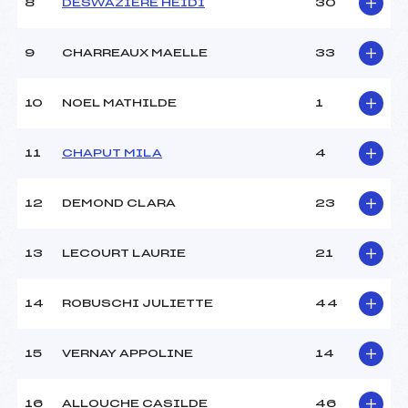
8
DESWAZIERE HEIDI
30
Ouvreurs D :
–
Ouvreurs E :
–
Météo :
BEAU
9
CHARREAUX MAELLE
33
Neige :
DURE
10
NOEL MATHILDE
1
MANCHE 2
11
CHAPUT MILA
4
Nombre de portes :
–
Heure de départ :
–
Traceur :
–
12
DEMOND CLARA
23
Ouvreurs A :
–
Ouvreurs B :
–
13
LECOURT LAURIE
21
Ouvreurs C :
–
Ouvreurs D :
–
Ouvreurs E :
–
14
ROBUSCHI JULIETTE
44
Température départ :
3
Température arrivée :
3
15
VERNAY APPOLINE
14
Pénalité appliquée :
252.2000
16
ALLOUCHE CASILDE
46