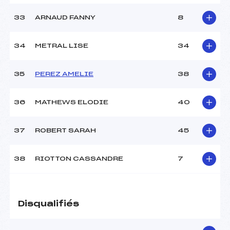
33
ARNAUD FANNY
8
34
METRAL LISE
34
35
PEREZ AMELIE
38
36
MATHEWS ELODIE
40
37
ROBERT SARAH
45
38
RIOTTON CASSANDRE
7
Disqualifiés