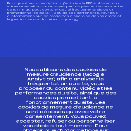
En cliquant sur « inscription », j’autorise la FFS à utiliser mon
adresse email pour m’envoyer périodiquement la newsletter
de la FFS, qui peut contenir des offres commerciales et
promotionnelles de la FFS ou de ses partenaires. Pour plus
d’informations sur les modalités d’exercice de vos droits et
la gestion de vos données, cliquez
ici
CONTACT
Nous utilisons des cookies de
ESPACE PRESSE
mesure d’audience (Google
Analytics) afin d’analyser la
fréquentation du site, vous
Ressources
proposer du contenu vidéo et les
performances du site, ainsi que des
Pass’Neige
cookies permettant le
Projet sportif fédéral
fonctionnement du site. Les
cookies de mesure d’audience ne
Projet de performance fédéral
sont déposés qu’avec votre
Antidopage
consentement. Vous pouvez
Pôle Développement, Formation, Suivi
accepter, refuser ou personnaliser
Scientifique
vos choix à tout moment. Pour
Listes ministérielles
obtenir plus d'informations sur