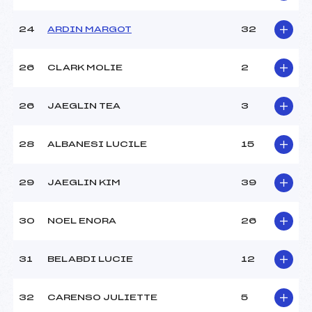
24
ARDIN MARGOT
32
26
CLARK MOLIE
2
26
JAEGLIN TEA
3
28
ALBANESI LUCILE
15
29
JAEGLIN KIM
39
30
NOEL ENORA
26
31
BELABDI LUCIE
12
32
CARENSO JULIETTE
5