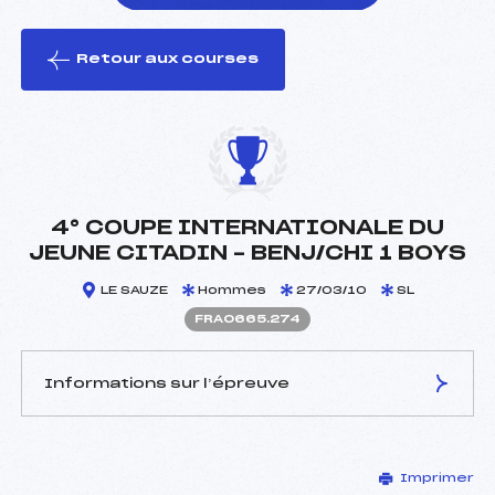
Retour aux courses
foi(s) le ski
4° COUPE INTERNATIONALE DU
JEUNE CITADIN – BENJ/CHI 1 BOYS
LE SAUZE
Hommes
27/03/10
SL
FRA0665.274
Informations sur l’épreuve
JURY DE COMPÉTITION
Imprimer
Délégué Technique :
CARLES MICHEL (FRA)