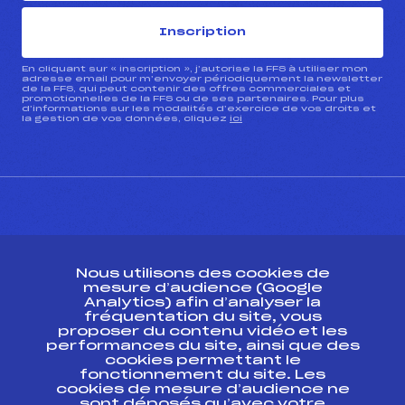
Inscription
En cliquant sur « inscription », j’autorise la FFS à utiliser mon
adresse email pour m’envoyer périodiquement la newsletter
de la FFS, qui peut contenir des offres commerciales et
promotionnelles de la FFS ou de ses partenaires. Pour plus
d’informations sur les modalités d’exercice de vos droits et
la gestion de vos données, cliquez
ici
CONTACT
Nous utilisons des cookies de
ESPACE PRESSE
mesure d’audience (Google
Analytics) afin d’analyser la
fréquentation du site, vous
Ressources
proposer du contenu vidéo et les
performances du site, ainsi que des
Pass’Neige
cookies permettant le
Projet sportif fédéral
fonctionnement du site. Les
cookies de mesure d’audience ne
Projet de performance fédéral
sont déposés qu’avec votre