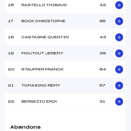
16
RASTELLO THIBAUD
42
Pénalité appliquée :
–
17
BOCK CHRISTOPHE
65
Catégorie :
Ben
18
CASTAGNE QUENTIN
43
19
MOUTOUT JEREMY
39
20
STAUFFER FRANCK
64
21
TOMASINO REMY
57
22
BERSEZIO ERIK
31
Abandons