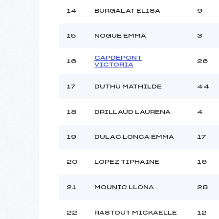
14
BURGALAT ELISA
9
15
NOGUE EMMA
3
CAPDEPONT
16
26
VICTORIA
17
DUTHU MATHILDE
44
18
DRILLAUD LAURENA
4
19
DULAC LONCA EMMA
17
20
LOPEZ TIPHAINE
16
21
MOUNIC LLONA
28
22
RASTOUT MICKAELLE
12