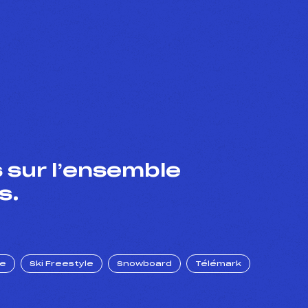
 sur l’ensemble
s.
ue
Ski Freestyle
Snowboard
Télémark