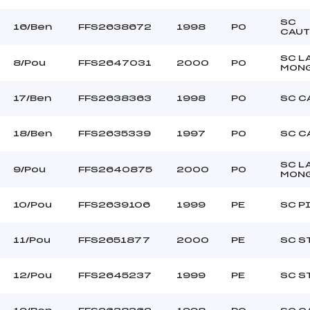
SC
16/Ben
FFS2638672
1998
PO
CAUT
SC L
8/Pou
FFS2647031
2000
PO
MON
17/Ben
FFS2638363
1998
PO
SC C
18/Ben
FFS2635339
1997
PO
SC C
SC L
9/Pou
FFS2640875
2000
PO
MON
10/Pou
FFS2639106
1999
PE
SC P
11/Pou
FFS2651877
2000
PE
SC S
12/Pou
FFS2645237
1999
PE
SC S