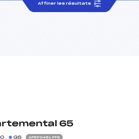
Affiner les résultats
rtemental 65
10
GS
APEF0461.FFS