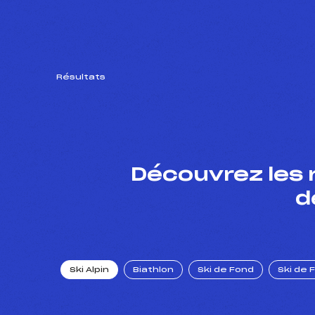
Résultats
Découvrez les 
d
Ski Alpin
Biathlon
Ski de Fond
Ski de 