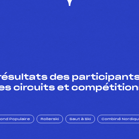
résultats des participants
es circuits et compétition
Fond Populaire
Rollerski
Saut à Ski
Combiné Nordiq