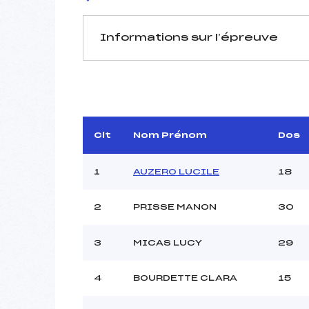
Informations sur l’épreuve
JURY DE COMPÉTITION
Délégué Technique :
T
Arbitre :
Assistant :
Clt
Nom Prénom
Dos
Dir. Epreuve :
CA
1
AUZERO LUCILE
18
2
PRISSE MANON
30
MANCHE 1
Nombre de portes :
3
MICAS LUCY
29
Heure de départ :
Traceur :
TRIOULI
4
BOURDETTE CLARA
15
Ouvreurs A :
M
Ouvreurs B :