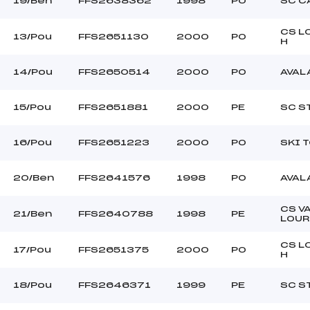
19/Ben
FFS2638362
1998
PO
SC C
CS L
13/Pou
FFS2651130
2000
PO
H
14/Pou
FFS2650514
2000
PO
AVAL
15/Pou
FFS2651881
2000
PE
SC S
16/Pou
FFS2651223
2000
PO
SKI 
20/Ben
FFS2641576
1998
PO
AVAL
CS V
21/Ben
FFS2640788
1998
PE
LOU
CS L
17/Pou
FFS2651375
2000
PO
H
18/Pou
FFS2646371
1999
PE
SC S