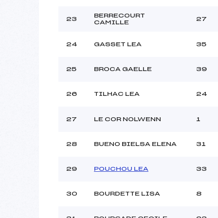
BERRECOURT
23
27
CAMILLE
24
GASSET LEA
35
25
BROCA GAELLE
39
26
TILHAC LEA
24
27
LE COR NOLWENN
1
28
BUENO BIELSA ELENA
31
29
POUCHOU LEA
33
30
BOURDETTE LISA
8