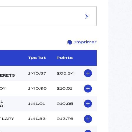
ES DE LA PISTE
Imprimer
SARROUYES
2090
1900
Tps Tot
Points
190
1696/12/00
1:40.37
205.34
ERETS
TOY
1:40.96
210.51
29
AL
1:41.01
210.95
RO
12H30
ROGER THOMAS (PO)
T LARY
1:41.33
213.76
MORINIERE MATEO (PE)
–
A