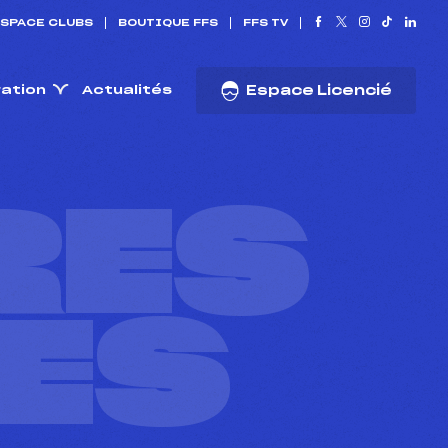
SPACE CLUBS
BOUTIQUE FFS
FFS TV
ration
Actualités
Espace Licencié
RES
ES