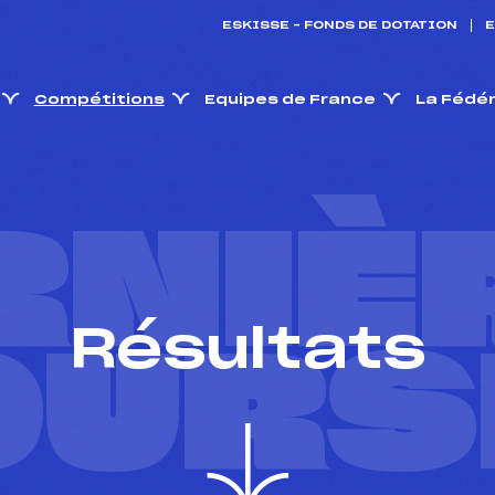
ESKISSE – FONDS DE DOTATION
E
Compétitions
Equipes de France
La Fédé
RNIÈ
Résultats
OURS