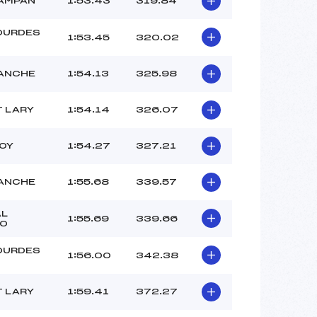
AMPAN
1:53.43
319.84
OURDES
1:53.45
320.02
ANCHE
1:54.13
325.98
T LARY
1:54.14
326.07
TOY
1:54.27
327.21
ANCHE
1:55.68
339.57
AL
1:55.69
339.66
RO
OURDES
1:56.00
342.38
T LARY
1:59.41
372.27