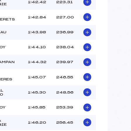
–
1:42.42
223.31
GIE
–
–
1:42.84
227.00
ERETS
 :
-12°C
 :
-12°C
IAU
1:43.98
236.99
TOY
1:44.10
238.04
AMPAN
1:44.32
239.97
1:45.07
246.55
ERES
AL
1:45.30
248.56
RO
TOY
1:45.85
253.39
A
1:46.20
256.45
GIE