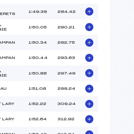
1:49.39
284.42
ERETS
A
1:50.05
290.21
GIE
AMPAN
1:50.34
292.75
AMPAN
1:50.44
293.63
A
1:50.88
297.49
GIE
IAU
1:51.08
299.24
T LARY
1:52.22
309.24
T LARY
1:52.64
312.92