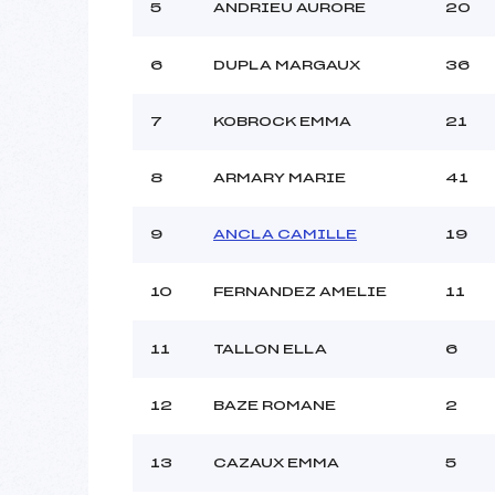
Ouvreurs C :
5
ANDRIEU AURORE
20
Ouvreurs D :
Ouvreurs E :
6
DUPLA MARGAUX
36
Météo :
Neige :
7
KOBROCK EMMA
21
Pénalité appliquée :
8
ARMARY MARIE
41
Catégorie :
9
ANCLA CAMILLE
19
10
FERNANDEZ AMELIE
11
11
TALLON ELLA
6
12
BAZE ROMANE
2
13
CAZAUX EMMA
5