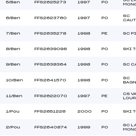
–
Ouvreurs C :
5/Ben
FFS2625273
1997
PO
MON
–
Ouvreurs D :
–
Ouvreurs E :
SC
6/Ben
FFS2623760
1997
PO
CAUT
BEAU
Température départ
DOUCE
Température arrivée
7/Ben
FFS2635278
1998
PE
SC P
205.3400
8/Ben
FFS2639098
1998
PO
SKI 
Pou+Ben
9/Ben
FFS2638364
1998
PO
SC C
SC
10/Ben
FFS2641570
1998
PO
BAGN
CS V
11/Ben
FFS2622070
1997
PE
LOU
1/Pou
FFS2651226
2000
PO
SKI 
SC L
2/Pou
FFS2640874
1999
PO
MON