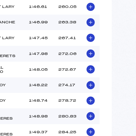
T LARY
1:46.61
260.05
ANCHE
1:46.99
263.38
T LARY
1:47.45
267.41
1:47.98
272.06
ERETS
AL
1:48.05
272.67
RO
TOY
1:48.22
274.17
TOY
1:48.74
278.72
1:48.98
280.83
ERES
1:49.37
284.25
ERES