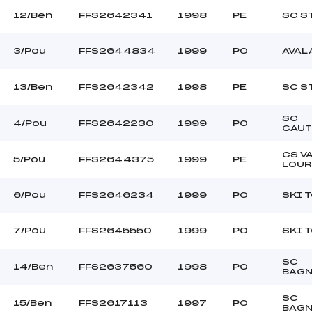
12/Ben
FFS2642341
1998
PE
SC S
3/Pou
FFS2644834
1999
PO
AVAL
13/Ben
FFS2642342
1998
PE
SC S
SC
4/Pou
FFS2642230
1999
PO
CAUT
CS V
5/Pou
FFS2644375
1999
PE
LOU
6/Pou
FFS2646234
1999
PO
SKI 
7/Pou
FFS2645550
1999
PO
SKI 
SC
14/Ben
FFS2637560
1998
PO
BAGN
SC
15/Ben
FFS2617113
1997
PO
BAGN