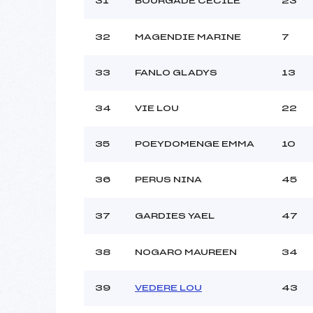
31
BOURGADE CECILE
23
32
MAGENDIE MARINE
7
33
FANLO GLADYS
13
34
VIE LOU
22
35
POEYDOMENGE EMMA
10
36
PERUS NINA
45
37
GARDIES YAEL
47
38
NOGARO MAUREEN
34
39
VEDERE LOU
43