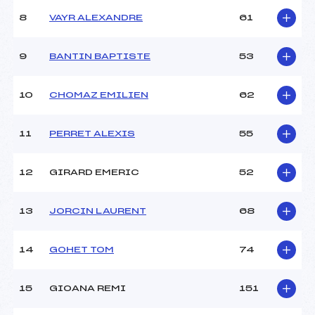
Ouvreurs B :
–
8
VAYR ALEXANDRE
61
Ouvreurs C :
–
Ouvreurs D :
–
Ouvreurs E :
–
9
BANTIN BAPTISTE
53
Météo :
BEAU
Neige :
DURE
10
CHOMAZ EMILIEN
62
MANCHE 2
11
PERRET ALEXIS
55
Nombre de portes :
47
Heure de départ :
–
12
GIRARD EMERIC
52
Traceur :
LATHOUD LIONEL (SA)
Ouvreurs A :
–
13
JORCIN LAURENT
68
Ouvreurs B :
–
Ouvreurs C :
–
Ouvreurs D :
–
14
GOHET TOM
74
Ouvreurs E :
–
Température départ :
-2
15
GIOANA REMI
151
Température arrivée :
–