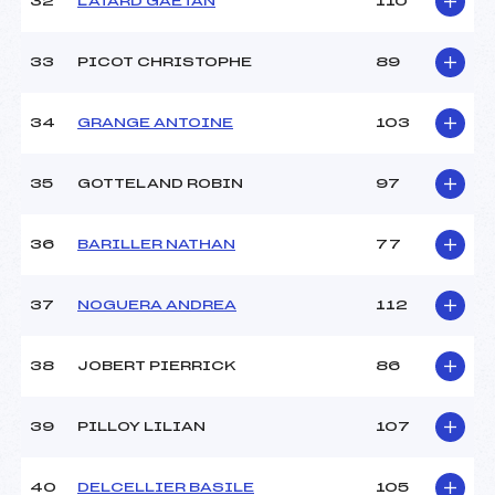
32
LATARD GAETAN
110
33
PICOT CHRISTOPHE
89
34
GRANGE ANTOINE
103
35
GOTTELAND ROBIN
97
36
BARILLER NATHAN
77
37
NOGUERA ANDREA
112
38
JOBERT PIERRICK
86
39
PILLOY LILIAN
107
40
DELCELLIER BASILE
105