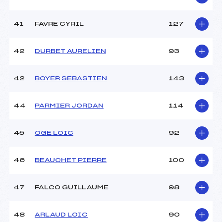
41
FAVRE CYRIL
127
42
DURBET AURELIEN
93
42
BOYER SEBASTIEN
143
44
PARMIER JORDAN
114
45
OGE LOIC
92
46
BEAUCHET PIERRE
100
47
FALCO GUILLAUME
98
48
ARLAUD LOIC
90