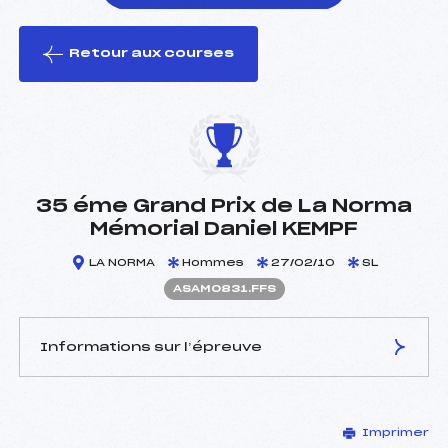
Retour aux courses
foi(s) le ski
35 éme Grand Prix de La Norma
Mémorial Daniel KEMPF
LA NORMA
Hommes
27/02/10
SL
ASAM0831.FFS
Informations sur l’épreuve
JURY DE COMPÉTITION
Imprimer
Délégué Technique :
GRAVIER LOUIS (SA)