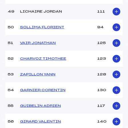
49
LICHAIRE JORDAN
111
50
SOLLIMA FLORIENT
94
51
VAIR JONATHAN
125
52
CHARVOZ TIMOTHEE
123
53
ZAPILLON YANN
128
54
GARNIER CORENTIN
130
55
GUIBELIN ADRIEN
117
56
GIRARD VALENTIN
140