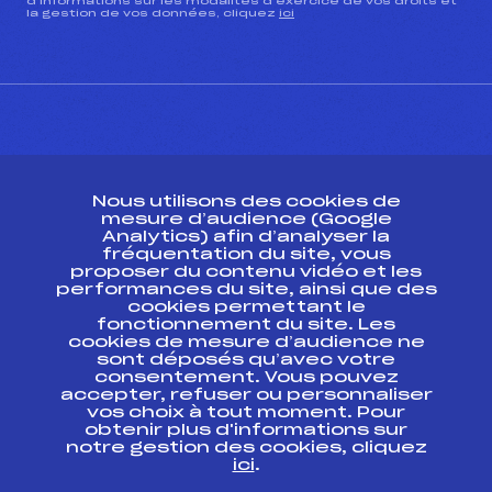
d’informations sur les modalités d’exercice de vos droits et
la gestion de vos données, cliquez
ici
CONTACT
Nous utilisons des cookies de
ESPACE PRESSE
mesure d’audience (Google
Analytics) afin d’analyser la
fréquentation du site, vous
Ressources
proposer du contenu vidéo et les
performances du site, ainsi que des
Pass’Neige
cookies permettant le
Projet sportif fédéral
fonctionnement du site. Les
cookies de mesure d’audience ne
Projet de performance fédéral
sont déposés qu’avec votre
Antidopage
consentement. Vous pouvez
Pôle Développement, Formation, Suivi
accepter, refuser ou personnaliser
Scientifique
vos choix à tout moment. Pour
Listes ministérielles
obtenir plus d'informations sur
notre gestion des cookies, cliquez
Pôle vie de l’athlète
ici
.
Enseignement professionnel