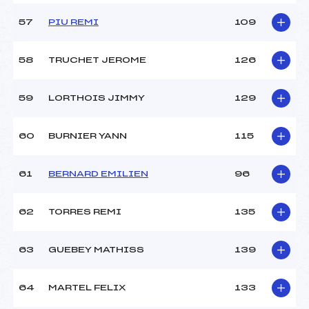
57
PIU REMI
109
58
TRUCHET JEROME
126
59
LORTHOIS JIMMY
129
60
BURNIER YANN
115
61
BERNARD EMILIEN
96
62
TORRES REMI
135
63
GUEBEY MATHISS
139
64
MARTEL FELIX
133