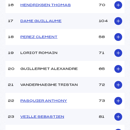
16
HENDRIKSEN THOMAS
70
Pénalité appliquée :
52.8500
Catégorie :
Min->Mas
17
DAME GUILLAUME
104
18
PEREZ CLEMENT
58
19
LORIOT ROMAIN
71
20
GUILLERMET ALEXANDRE
65
21
VANDERHAEGHE TRISTAN
72
22
PASQUIER ANTHONY
73
23
VEILLE SEBASTIEN
81