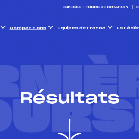
ESKISSE – FONDS DE DOTATION
E
Compétitions
Equipes de France
La Fédé
RNIÈ
Résultats
OURS