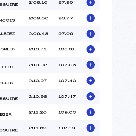
–
2:08.16
87.96
SSUIRE
–
–
2:09.00
93.77
NCOIS
 :
-7
 :
-6
ALBIEZ
2:09.48
97.09
SORLIN
2:10.71
105.61
2:10.92
107.06
ELLIS
2:10.97
107.40
ELLIS
2:10.98
107.47
SSUIRE
2:11.20
109.00
BIER
2:11.69
112.39
SSUIRE