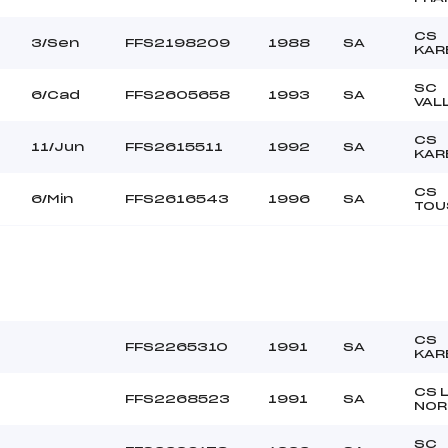
CS
3/Sen
FFS2198209
1988
SA
KAR
SC
6/Cad
FFS2605658
1993
SA
VAL
CS
11/Jun
FFS2615511
1992
SA
KAR
CS
6/Min
FFS2616543
1996
SA
TOU
CS
FFS2265310
1991
SA
KAR
CS 
FFS2268523
1991
SA
NO
SC