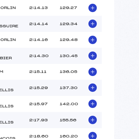
SORLIN
2:14.13
129.27
2:14.14
129.34
SSUIRE
SORLIN
2:14.16
129.48
2:14.30
130.45
BIER
M
2:15.11
136.05
2:15.29
137.30
ELLIS
2:15.97
142.00
ELLIS
2:17.93
155.56
ELLIS
2:18.60
160.20
NCOIS