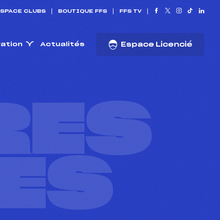
SPACE CLUBS
BOUTIQUE FFS
FFS TV
ration
Actualités
Espace Licencié
RES
ES