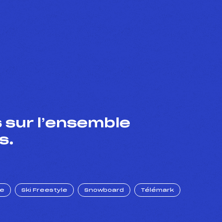
 sur l’ensemble
s.
ue
Ski Freestyle
Snowboard
Télémark