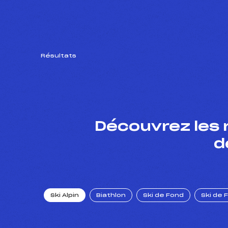
Résultats
Découvrez les 
d
Ski Alpin
Biathlon
Ski de Fond
Ski de 