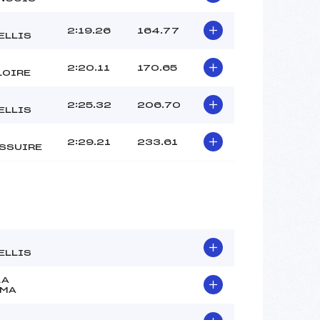
2:19.26
164.77
ELLIS
2:20.11
170.65
LOIRE
2:25.32
206.70
ELLIS
2:29.21
233.61
SSUIRE
ELLIS
LA
RMA