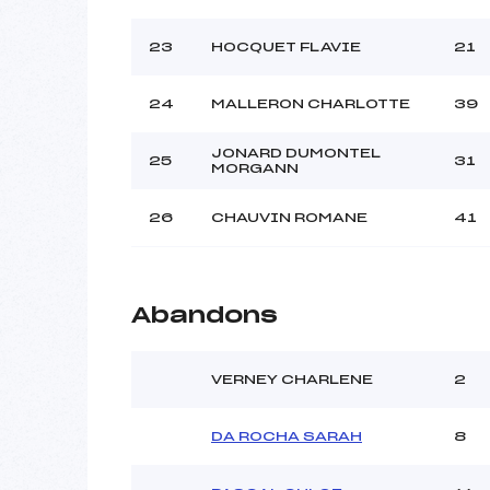
23
HOCQUET FLAVIE
21
24
MALLERON CHARLOTTE
39
JONARD DUMONTEL
25
31
MORGANN
26
CHAUVIN ROMANE
41
Abandons
VERNEY CHARLENE
2
DA ROCHA SARAH
8