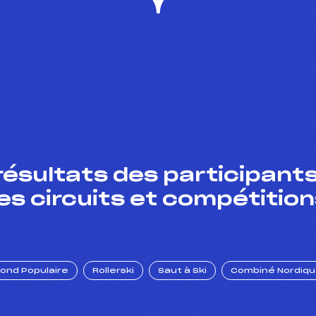
résultats des participants
es circuits et compétition
Fond Populaire
Rollerski
Saut à Ski
Combiné Nordiq