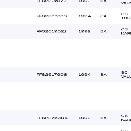
FFS2296173
1992
SA
VAL
CS
FFS2356550
1994
SA
TOU
CS
FFS2619021
1992
SA
KAR
SC
FFS2617908
1994
SA
VAL
CS
FFS2265304
1991
SA
KAR
CS