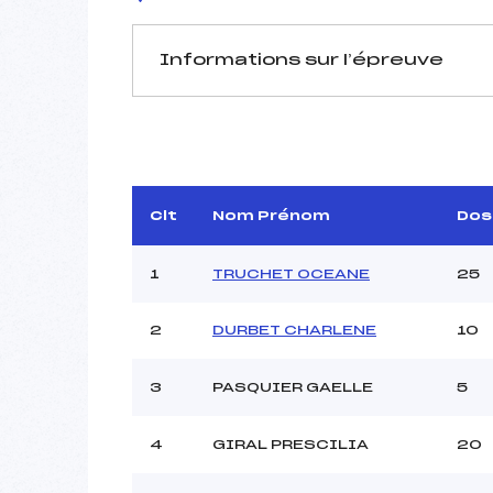
Informations sur l’épreuve
JURY DE COMPÉTITION
Délégué Technique :
RO
Arbitre :
G
Assistant :
Clt
Nom Prénom
Dos
Dir. Epreuve :
1
TRUCHET OCEANE
25
2
DURBET CHARLENE
10
MANCHE 1
Nombre de portes :
3
PASQUIER GAELLE
5
Heure de départ :
Traceur :
DI
4
GIRAL PRESCILIA
20
Ouvreurs A :
VA
Ouvreurs B :