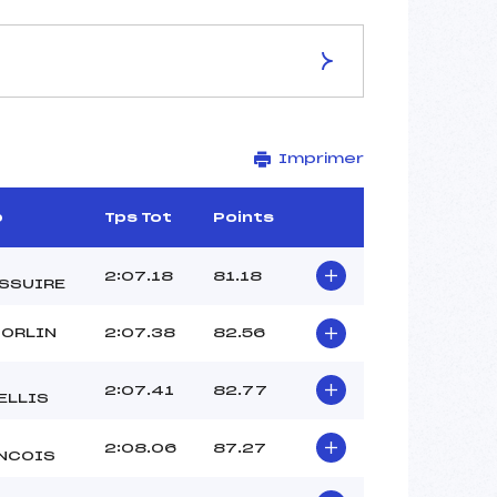
ES DE LA PISTE
Imprimer
ROCHE NOIRE
2100
1800
b
Tps Tot
Points
300
2200/12/05
2:07.18
81.18
SSUIRE
SORLIN
2:07.38
82.56
37
2:07.41
82.77
ELLIS
12H30
SAMBUIS LIONEL (SA)
2:08.06
87.27
VALENZANO MIKAEL (SA)
NCOIS
–