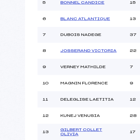
Ouvreurs C :
5
BONNEL CANDICE
15
Ouvreurs D :
Ouvreurs E :
6
BLANC ATLANTIQUE
13
Météo :
Neige :
7
DUBOIS NADEGE
37
Pénalité appliquée :
8
JOSSERAND VICTORIA
22
Catégorie :
9
VERNEY MATHILDE
7
10
MAGNIN FLORENCE
9
11
DELEGLISE LAETITIA
12
12
KUNEJ VENUSIA
28
GILBERT COLLET
13
17
OLIVIA