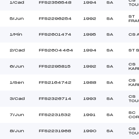
CS
–
Ouvreurs C :
1/Cad
FFS2356548
1994
SA
TOU
–
Ouvreurs D :
–
Ouvreurs E :
ST
5/Jun
FFS2296254
1992
SA
FRA
JOUR BLANC
Température départ
DURE
Température arrivée
1/Min
FFS2601474
1995
SA
CS 
81.1800
2/Cad
FFS2604464
1994
SA
ST 
Min->Mas
CS
6/Jun
FFS2295815
1992
SA
KAR
CS
1/Sen
FFS2164742
1988
SA
KAR
CS
3/Cad
FFS2326714
1993
SA
TOU
SC
7/Jun
FFS2231532
1991
SA
COR
CS
8/Jun
FFS2231968
1990
SA
TOU