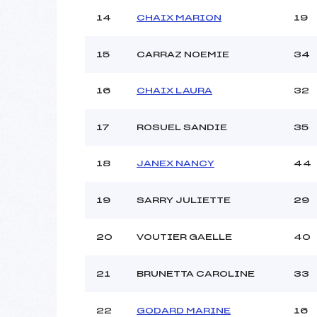
14
CHAIX MARION
19
15
CARRAZ NOEMIE
34
16
CHAIX LAURA
32
17
ROSUEL SANDIE
35
18
JANEX NANCY
44
19
SARRY JULIETTE
29
20
VOUTIER GAELLE
40
21
BRUNETTA CAROLINE
33
22
GODARD MARINE
16