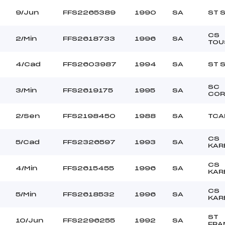
9/Jun
FFS2265389
1990
SA
ST 
CS
2/Min
FFS2618733
1996
SA
TOU
4/Cad
FFS2603987
1994
SA
ST 
SC
3/Min
FFS2619175
1995
SA
COR
2/Sen
FFS2198450
1988
SA
TCA
CS
5/Cad
FFS2326597
1993
SA
KAR
CS
4/Min
FFS2615455
1996
SA
KAR
CS
5/Min
FFS2618532
1996
SA
KAR
ST
10/Jun
FFS2296255
1992
SA
FRA