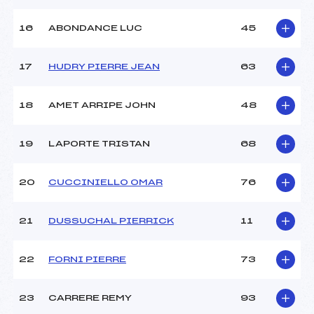
Ouvreurs E :
–
Température départ :
-6
16
ABONDANCE LUC
45
Température arrivée :
-5
17
HUDRY PIERRE JEAN
63
Pénalité appliquée :
86.3100
Catégorie :
Min
18
AMET ARRIPE JOHN
48
19
LAPORTE TRISTAN
68
20
CUCCINIELLO OMAR
76
21
DUSSUCHAL PIERRICK
11
22
FORNI PIERRE
73
23
CARRERE REMY
93