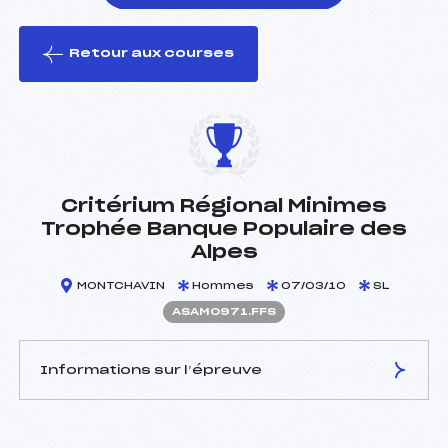
Retour aux courses
foi(s) le ski
Critérium Régional Minimes
Trophée Banque Populaire des
Alpes
MONTCHAVIN
Hommes
07/03/10
SL
ASAM0971.FFS
Informations sur l’épreuve
JURY DE COMPÉTITION