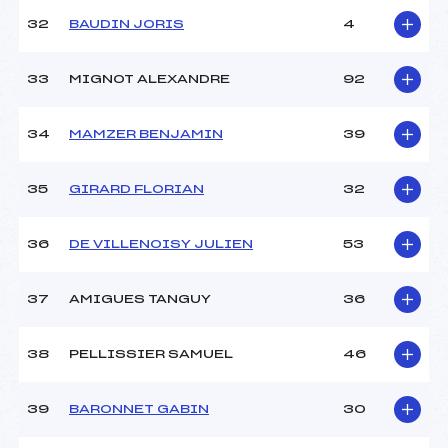
32
BAUDIN JORIS
4
33
MIGNOT ALEXANDRE
92
34
MAMZER BENJAMIN
39
35
GIRARD FLORIAN
32
36
DE VILLENOISY JULIEN
53
37
AMIGUES TANGUY
36
38
PELLISSIER SAMUEL
46
39
BARONNET GABIN
30