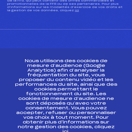
de la FFS, qui peut contenir des offres commerciales et
promotionnelles de la FFS ou de ses partenaires. Pour plus
d’informations sur les modalités d’exercice de vos droits et
la gestion de vos données, cliquez
ici
CONTACT
Nous utilisons des cookies de
ESPACE PRESSE
mesure d’audience (Google
Analytics) afin d’analyser la
fréquentation du site, vous
Ressources
proposer du contenu vidéo et les
performances du site, ainsi que des
Pass’Neige
cookies permettant le
Projet sportif fédéral
fonctionnement du site. Les
cookies de mesure d’audience ne
Projet de performance fédéral
sont déposés qu’avec votre
Antidopage
consentement. Vous pouvez
Pôle Développement, Formation, Suivi
accepter, refuser ou personnaliser
Scientifique
vos choix à tout moment. Pour
Listes ministérielles
obtenir plus d'informations sur
notre gestion des cookies, cliquez
Pôle vie de l’athlète
ici
.