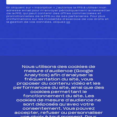
En cliquant sur « inscription », j’autorise la FFS à utiliser mon
adresse email pour m’envoyer périodiquement la newsletter
de la FFS, qui peut contenir des offres commerciales et
promotionnelles de la FFS ou de ses partenaires. Pour plus
d’informations sur les modalités d’exercice de vos droits et
la gestion de vos données, cliquez
ici
CONTACT
Nous utilisons des cookies de
ESPACE PRESSE
mesure d’audience (Google
Analytics) afin d’analyser la
fréquentation du site, vous
Ressources
proposer du contenu vidéo et les
performances du site, ainsi que des
Pass’Neige
cookies permettant le
Projet sportif fédéral
fonctionnement du site. Les
cookies de mesure d’audience ne
Projet de performance fédéral
sont déposés qu’avec votre
Antidopage
consentement. Vous pouvez
Pôle Développement, Formation, Suivi
accepter, refuser ou personnaliser
Scientifique