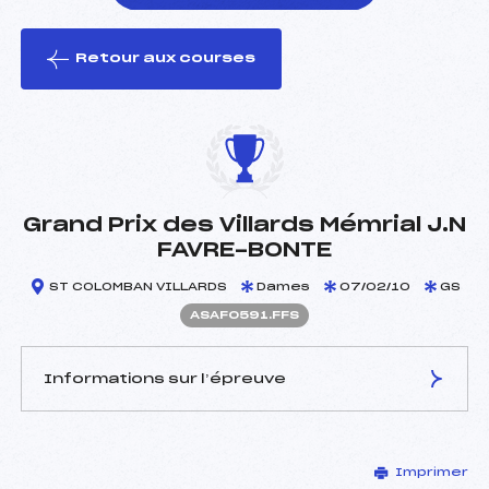
Retour aux courses
foi(s) le ski
Grand Prix des Villards Mémrial J.N
FAVRE-BONTE
ST COLOMBAN VILLARDS
Dames
07/02/10
GS
ASAF0591.FFS
Informations sur l’épreuve
JURY DE COMPÉTITION
Imprimer
Délégué Technique :
ROBERT MARC JEAN (sa)