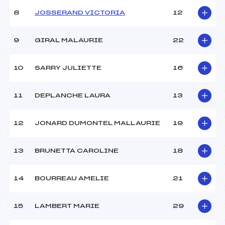
Ouvreurs A :
–
Ouvreurs B :
–
8
JOSSERAND VICTORIA
12
Ouvreurs C :
–
Ouvreurs D :
–
9
GIRAL MALAURIE
22
Ouvreurs E :
–
Météo :
BEAU
10
SARRY JULIETTE
16
Neige :
DOUCE
11
DEPLANCHE LAURA
13
MANCHE 2
Nombre de portes :
29
12
JONARD DUMONTEL MALLAURIE
19
Heure de départ :
13H00
Traceur :
GIRARD BERTRAND (SA)
13
BRUNETTA CAROLINE
18
Ouvreurs A :
–
Ouvreurs B :
–
Ouvreurs C :
–
14
BOURREAU AMELIE
21
Ouvreurs D :
–
Ouvreurs E :
–
15
LAMBERT MARIE
29
Température départ :
-5
Température arrivée :
-3