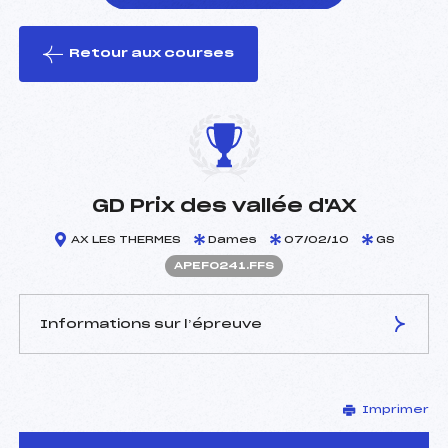
Retour aux courses
foi(s) le ski
GD Prix des vallée d'AX
AX LES THERMES
Dames
07/02/10
GS
APEF0241.FFS
Informations sur l’épreuve
JURY DE COMPÉTITION
Imprimer
Délégué Technique :
PAILLAS MARC (PE)
Arbitre :
AUTIER ALAIN (PE)