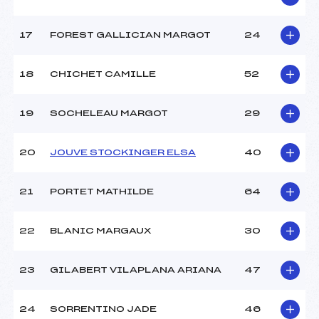
Pénalité appliquée :
255.0000
Catégorie :
*
17
FOREST GALLICIAN MARGOT
24
18
CHICHET CAMILLE
52
19
SOCHELEAU MARGOT
29
20
JOUVE STOCKINGER ELSA
40
21
PORTET MATHILDE
64
22
BLANIC MARGAUX
30
23
GILABERT VILAPLANA ARIANA
47
24
SORRENTINO JADE
46