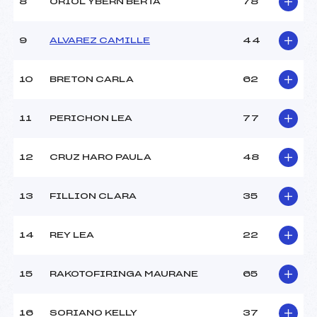
8
ORIOL YBERN BERTA
78
Ouvreurs D :
–
Ouvreurs E :
–
Météo :
COUVERT
9
ALVAREZ CAMILLE
44
Neige :
DOUCE
10
BRETON CARLA
62
MANCHE 2
11
PERICHON LEA
77
Nombre de portes :
26
Heure de départ :
11h30
Traceur :
BASTOUL JEAN JACQUES
12
CRUZ HARO PAULA
48
(PE)
Ouvreurs A :
DE BOUVILLE VICTOR (PE)
13
FILLION CLARA
35
Ouvreurs B :
MIRAGLIA LUCIE (PE)
Ouvreurs C :
GALIN BAPTISTE (PE)
Ouvreurs D :
–
14
REY LEA
22
Ouvreurs E :
–
Température départ :
0
15
RAKOTOFIRINGA MAURANE
65
Température arrivée :
0°
16
SORIANO KELLY
37