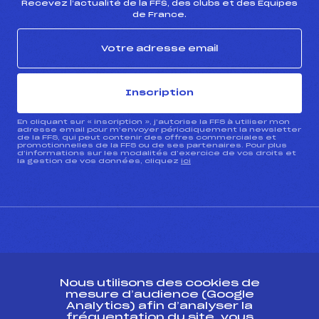
Recevez l’actualité de la FFS, des clubs et des Équipes
de France.
Inscription
En cliquant sur « inscription », j’autorise la FFS à utiliser mon
adresse email pour m’envoyer périodiquement la newsletter
de la FFS, qui peut contenir des offres commerciales et
promotionnelles de la FFS ou de ses partenaires. Pour plus
d’informations sur les modalités d’exercice de vos droits et
la gestion de vos données, cliquez
ici
CONTACT
Nous utilisons des cookies de
ESPACE PRESSE
mesure d’audience (Google
Analytics) afin d’analyser la
fréquentation du site, vous