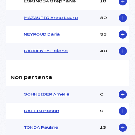
ESPINOSA Stephanie
16
MAZAURIC Anne Laure
30
NEYROUD Daria
33
GARDENEY Helene
40
Non partants
SCHNEIDER Amelie
6
CATTIN Manon
9
TONDA Pauline
13