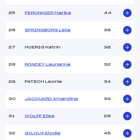
25
PERONNIER Marika
44
26
SPRINGBORG Lelia
38
27
HOERIG Katrin
36
28
RONDEY Laurianne
32
29
PATSCH Leonie
34
30
JACQUARD Amandine
39
31
WOLFF Elise
28
32
GILOUX Elodie
45