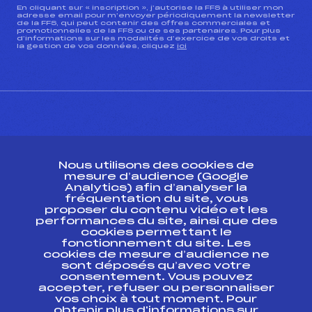
En cliquant sur « inscription », j’autorise la FFS à utiliser mon
adresse email pour m’envoyer périodiquement la newsletter
de la FFS, qui peut contenir des offres commerciales et
promotionnelles de la FFS ou de ses partenaires. Pour plus
d’informations sur les modalités d’exercice de vos droits et
la gestion de vos données, cliquez
ici
CONTACT
Nous utilisons des cookies de
ESPACE PRESSE
mesure d’audience (Google
Analytics) afin d’analyser la
fréquentation du site, vous
Ressources
proposer du contenu vidéo et les
performances du site, ainsi que des
Pass’Neige
cookies permettant le
Projet sportif fédéral
fonctionnement du site. Les
cookies de mesure d’audience ne
Projet de performance fédéral
sont déposés qu’avec votre
Antidopage
consentement. Vous pouvez
Pôle Développement, Formation, Suivi
accepter, refuser ou personnaliser
Scientifique
vos choix à tout moment. Pour
Listes ministérielles
obtenir plus d'informations sur