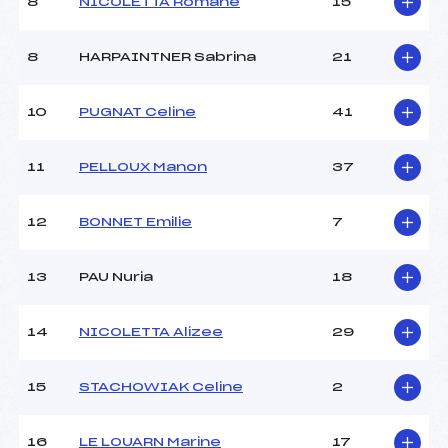
Ouvreurs B :
–
8
NICOLETTA Romane
15
Ouvreurs C :
–
Ouvreurs D :
–
8
HARPAINTNER Sabrina
21
Ouvreurs E :
–
Météo :
BEAU
10
PUGNAT Celine
41
Neige :
DURE
11
PELLOUX Manon
37
MANCHE 2
Nombre de portes :
–
12
BONNET Emilie
7
Heure de départ :
–
Traceur :
–
13
PAU Nuria
18
Ouvreurs A :
–
Ouvreurs B :
–
Ouvreurs C :
–
14
NICOLETTA Alizee
29
Ouvreurs D :
–
Ouvreurs E :
–
15
STACHOWIAK Celine
2
Température départ :
-6
Température arrivée :
-8
16
LE LOUARN Marine
17