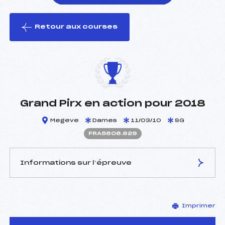
Retour aux courses
foi(s) le ski
Grand Pirx en action pour 2018
Megeve
Dames
11/03/10
SG
FRA5606.929
Informations sur l’épreuve
JURY DE COMPÉTITION
Imprimer
Délégué Technique :
DEBART JEAN LOUIS
(FRA)