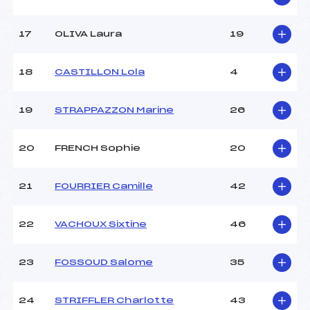
Pénalité appliquée :
88.1700
17
OLIVA Laura
19
Catégorie :
*
18
CASTILLON Lola
4
19
STRAPPAZZON Marine
26
20
FRENCH Sophie
20
21
FOURRIER Camille
42
22
VACHOUX Sixtine
46
23
FOSSOUD Salome
35
24
STRIFFLER Charlotte
43