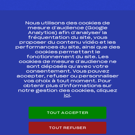
CONTACT
Nous utilisons des cookies de
ESPACE PRESSE
mesure d’audience (Google
Analytics) afin d’analyser la
fréquentation du site, vous
Ressources
proposer du contenu vidéo et les
performances du site, ainsi que des
Pass’Neige
cookies permettant le
Projet sportif fédéral
fonctionnement du site. Les
cookies de mesure d’audience ne
Projet de performance fédéral
sont déposés qu’avec votre
Antidopage
consentement. Vous pouvez
Pôle Développement, Formation, Suivi
accepter, refuser ou personnaliser
Scientifique
vos choix à tout moment. Pour
Listes ministérielles
obtenir plus d'informations sur
notre gestion des cookies, cliquez
Pôle vie de l’athlète
ici
.
Enseignement professionnel
Informatique et chronométrage
Circuits
TOUT ACCEPTER
Carrières
Développement des habiletés mentales
TOUT REFUSER