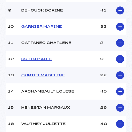
Ouvreurs E :
–
Météo :
COUVERT
9
DEHOUCK DORINE
41
Neige :
COMPACT
10
GARNIER MARINE
33
MANCHE 2
11
CATTANEO CHARLENE
2
Nombre de portes :
34
Heure de départ :
12:45
Traceur :
GRENAT DAVID (MB)
12
RUBIN MARIE
9
Ouvreurs A :
SKI CLUB ()
Ouvreurs B :
SKI CLUB ()
13
CURTET MADELINE
22
Ouvreurs C :
BECK VINCENT (MV)
Ouvreurs D :
–
Ouvreurs E :
–
14
ARCHAMBAULT LOUISE
45
Température départ :
-2
Température arrivée :
-1
15
HENESTAM MARGAUX
26
Pénalité appliquée :
226.1200
16
VAUTHEY JULIETTE
40
Catégorie :
Ben