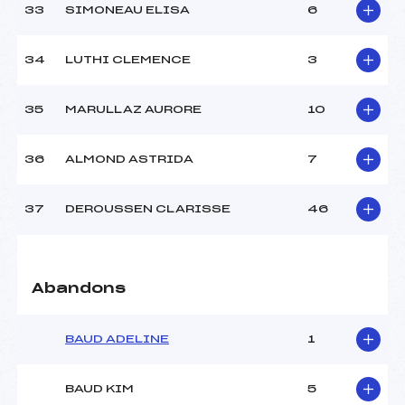
33
SIMONEAU ELISA
6
34
LUTHI CLEMENCE
3
35
MARULLAZ AURORE
10
36
ALMOND ASTRIDA
7
37
DEROUSSEN CLARISSE
46
Abandons
BAUD ADELINE
1
BAUD KIM
5