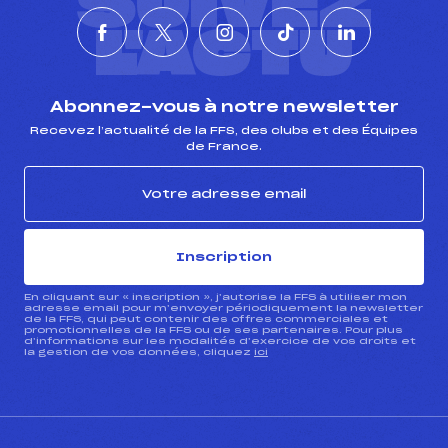
SUIVEZ
L'ACTU
Abonnez-vous à notre newsletter
Recevez l’actualité de la FFS, des clubs et des Équipes
de France.
Inscription
En cliquant sur « inscription », j’autorise la FFS à utiliser mon
adresse email pour m’envoyer périodiquement la newsletter
de la FFS, qui peut contenir des offres commerciales et
promotionnelles de la FFS ou de ses partenaires. Pour plus
d’informations sur les modalités d’exercice de vos droits et
la gestion de vos données, cliquez
ici