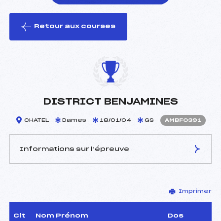
Retour aux courses
foi(s) le ski
DISTRICT BENJAMINES
CHATEL
Dames
18/01/04
GS
AMBF0391
Informations sur l’épreuve
JURY DE COMPÉTITION
Imprimer
Délégué Technique :
PREMAT PIERRE (MB)
Arbitre :
CETTOUR BERNARD (MB)
Assistant :
–
Clt
Nom Prénom
Dos