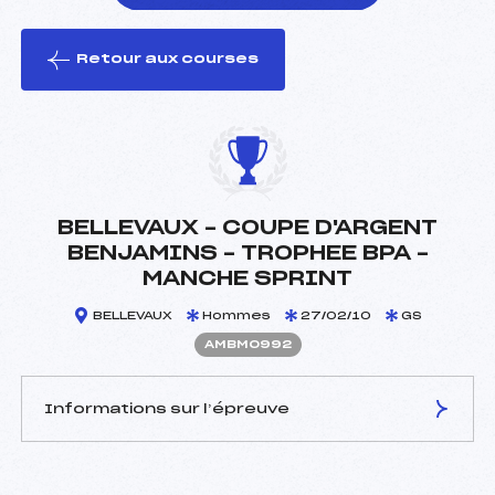
Retour aux courses
foi(s) le ski
BELLEVAUX – COUPE D'ARGENT
BENJAMINS – TROPHEE BPA –
MANCHE SPRINT
BELLEVAUX
Hommes
27/02/10
GS
AMBM0992
Informations sur l’épreuve
JURY DE COMPÉTITION