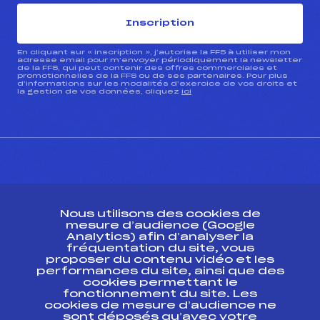
Inscription
En cliquant sur « inscription », j’autorise la FFS à utiliser mon
adresse email pour m’envoyer périodiquement la newsletter
de la FFS, qui peut contenir des offres commerciales et
promotionnelles de la FFS ou de ses partenaires. Pour plus
d’informations sur les modalités d’exercice de vos droits et
la gestion de vos données, cliquez
ici
CONTACT
Nous utilisons des cookies de
ESPACE PRESSE
mesure d’audience (Google
Analytics) afin d’analyser la
fréquentation du site, vous
Ressources
proposer du contenu vidéo et les
performances du site, ainsi que des
Pass’Neige
cookies permettant le
Projet sportif fédéral
fonctionnement du site. Les
cookies de mesure d’audience ne
Projet de performance fédéral
sont déposés qu’avec votre