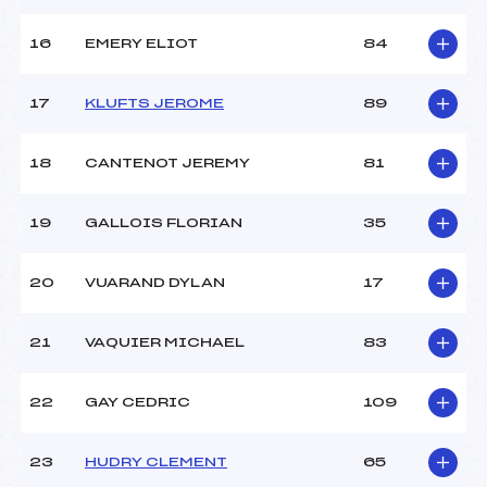
Pénalité appliquée :
–
16
EMERY ELIOT
84
Catégorie :
Ben
17
KLUFTS JEROME
89
18
CANTENOT JEREMY
81
19
GALLOIS FLORIAN
35
20
VUARAND DYLAN
17
21
VAQUIER MICHAEL
83
22
GAY CEDRIC
109
23
HUDRY CLEMENT
65